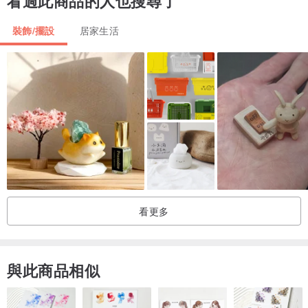
看過此商品的人也搜尋了
隨貨附發票
裝飾/擺設
居家生活
看更多
與此商品相似