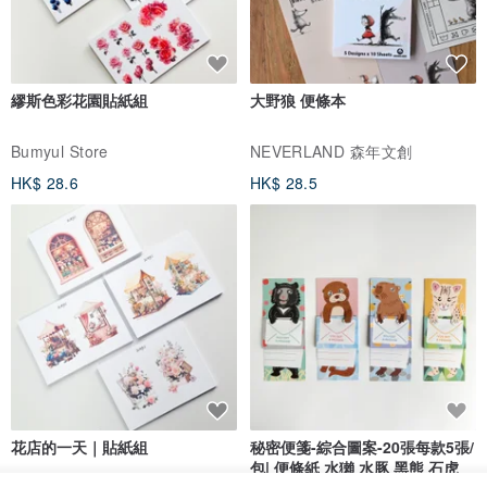
繆斯色彩花園貼紙組
大野狼 便條本
Bumyul Store
NEVERLAND 森年文創
HK$ 28.6
HK$ 28.5
花店的一天｜貼紙組
秘密便箋-綜合圖案-20張每款5張/
包| 便條紙 水獺 水豚 黑熊 石虎