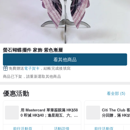
螢石蝴蝶擺件 家飾 紫色漸層
看其他商品
免費贈送
電子賀卡
，結帳完成後填寫
商品已下架，請重新選取其他商品
優惠活動
看全部 (5)
用 Mastercard 單筆簽賬滿 HK$58
Citi The Club
0 即減 HK$40；逢星期五、六、日
分回贈，滿 HK$580
滿 HK$880 即減 HK$80（名額有
Coins（名額
限，額滿即止，僅限「常用信用
前往活動頁
活動詳情
前往活動頁