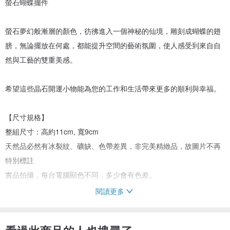
螢石蝴蝶擺件
螢石夢幻般漸層的顏色，彷彿進入一個神秘的仙境，雕刻成蝴蝶的翅
膀，無論擺放在何處，都能提升空間的藝術氛圍，使人感受到來自自
然與工藝的雙重美感。
希望這些晶石開運小物能為您的工作和生活帶來更多的順利與幸福。
【尺寸規格】
整組尺寸：高約11cm, 寬9cm
天然品必然有冰裂紋、礦缺、色帶差異，非完美精緻品，故圖片不再
特別標註
實品拍攝，每台電腦顯色不同，多少會有色差。
閱讀更多
【關於包裝】
為保護晶石皆用氣泡紙包裝再裝箱