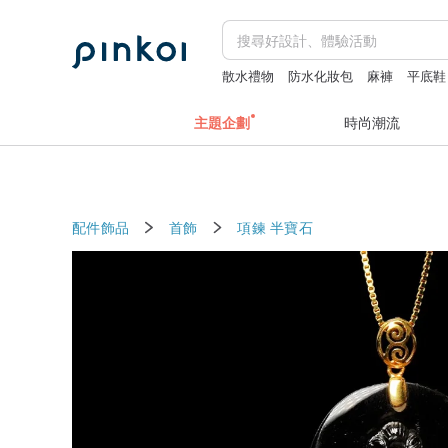
散水禮物
防水化妝包
麻褲
平底鞋
主題企劃
時尚潮流
配件飾品
首飾
項鍊
半寶石