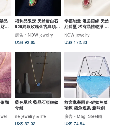
髮晶
福利品限定 天然蛋白石
幸福能量 溫柔招緣 天然
 財運
925純銀玫瑰金古典項鍊
紅碧璽 稀有晶體乾淨 透
 40
一物一途 禮物
亮光澤 純銀項鍊
廣告
NOW jewelry
NOW jewelry
US$ 92.65
US$ 172.83
心形頸
藍色星球 藍晶石項鏈鎖
故宮耄耋同春-貍奴魚藻
骨鏈
項鍊 貓魚遊戲 趣味創意
項鍊 愛貓族 禮物
llery
né jewelry & life
廣告
Magi-Steel鋼之藝薄鋼飾品 故宮授權聯名商品 台灣設計製造
US$ 57.02
US$ 74.84