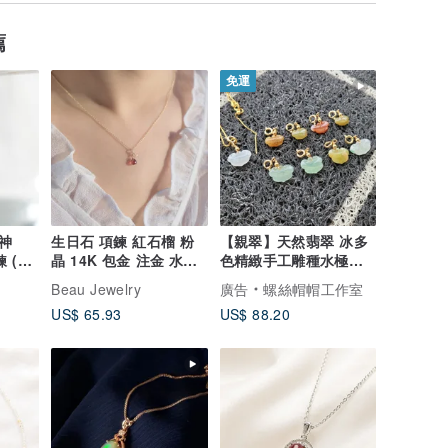
薦
免運
神
生日石 項鍊 紅石榴 粉
【親翠】天然翡翠 冰多
 (金
晶 14K 包金 注金 水洗
色精緻手工雕種水極美
運
不退色 項鍊 女
如意頭鎖骨鏈
Beau Jewelry
廣告
螺絲帽帽工作室
US$ 65.93
US$ 88.20