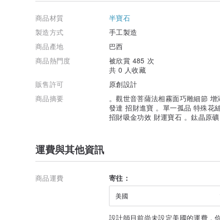
包材說明：
未滿1000元商品，皆附贈正佳珠寶客製化絨布袋、保證卡
商品材質
半寶石
滿1000元商品，皆附贈正佳珠寶客製化絨布盒、絨布袋
請注意包材均依照售出商品調整配置。
製造方式
手工製造
各類商品售後服務如下：
商品產地
巴西
(一) 手珠、108顆念珠類商品：
正佳珠寶於鑑賞期內，提供一次18公分內免服務費改穿手
商品熱門度
被欣賞 485 次
若修改手圍超過18公分以上（不包含18公分）將酌收額
共 0 人收藏
部分商品無法做修改與更動，如有疑問歡迎洽詢客服人員
販售許可
原創設計
108顆念珠佛珠均享有一次免服務費更換至彈力繩或棉繩
(二) 項鍊吊墜類商品：
商品摘要
。觀世音菩薩法相霧面巧雕細節 增
凡購買正佳珠寶吊墜類商品均享有一個月免服務費維修（
發達 招財進寶 。單一孤品 特殊花
含礦石吊墜主體）。
招財吸金功效 財運寶石 。鈦晶原
維修使用的棉繩、金屬、掛鏈等，款式數量有限，若無相
部分項鍊、吊墜無法做更改，如有疑問歡迎洽詢客服人員
退換貨原則：
運費與其他資訊
鑑賞期並非試用期，請注意商品一但經使用配戴（不包含
諒。
退貨商品皆不接受部分退貨，並請依原包裝寄回。
退回商品需包含此筆訂單的所有物品（含贈品、鑑定證書
商品運費
寄往：
妥善包裝、完整寄回，需請您自費郵資補件。
美國
商品真偽疑問：
正佳珠寶全店保證顧客收到的產品為真品（如有合成商品
所有商品出貨時均錄影包裝出貨，並會附上正佳珠寶開立
設計師目前尚未設定美國的運費，