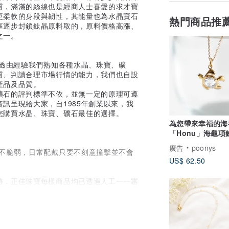
質，滿滿的絲線也是經商人士喜愛的求才寶
更柔軟的身段與韌性，其能量也為水晶寶石
熱門商品推
區逐步封鎖鈦晶原料取的，原料價格高漲、
之一。
，透由經驗我們熟知各種水晶、珠寶、礦
質、判讀合理市場行情的能力，我們也自設
產品及品質。
礦石的評判標準不依，並無一定的原理可遵
訊呈現給大家，自1985年創業以來，我
您購買水晶、珠寶、礦石最佳的選擇。
為您帶來幸福的海
「Honu」海龜項鍊
色) / 台灣本島免
廣告
poonys
並不脆弱，日常配戴只要不刻意撞擊並不會
US$ 62.50
跡，正佳珠寶每樣商品均已透過人工一一審
客服人員，為您解答。
示顏色會略有不同，請依實際商品顏色為
標示尺寸請依實物為準。