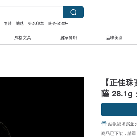
雨鞋
地毯
姓名印章
陶瓷保溫杯
風格文具
居家餐廚
品味美食
【正佳珠
薩 28.1
結帳後填寫並
商品已下架，請重