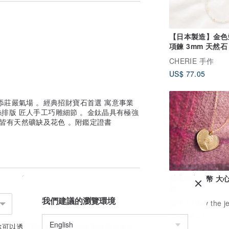
、紙袋。
、保證卡、紙袋。
【日本製造】金色
項鍊 3mm 天然石
磁鐵扣環 可選長度
圍服務(一次修改含出貨前)。
CHERIE 手作
50 60cm 贈禮
外材料費與工本費。
US$ 77.05
詢問。
服務。
添莊嚴氣場 。經典招財寶石首選 寓意事業
維修部分只包含棉繩、金屬、掛鏈等，不包
絲排版 匠人手工巧雕細節 。金鈦晶具有極強
礦皆有天然礦缺及花色 。附鑑定證書
同備品做更改均使用替代之備品做更換。
詢問。
試戴）狀態 ，恕無法辦理退貨，敬請見
香港伍毫硬幣 大
）等，如未將此筆訂單包裹中的所有內容物
鏈
我們建議的瀏覽環境
廣告
Riley the jewe
、特殊商品均會標示於內文中）
US$ 56.47
的商品保證書（正佳珠寶擔保品質商品），
你可以透過
聯絡設計師
討論合適的運送方式