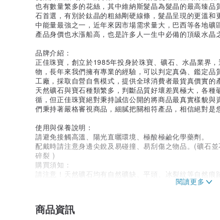
也有數量繁多的花絲，其中維納斯髮晶為髮晶的最高臻品
石首選，有別於鈦晶的粗絲剛硬線條，髮晶呈現的更溫和
中能量最強之一，近年來因市場需求量大，巴西等各地礦
產品身價也水漲船高，也是許多人一生中必備的頂級水晶
品牌介紹：
正佳珠寶，創立於1985年投身於珠寶、礦石、水晶業界
物，長年來我們擁有專業的經驗，可以判定真偽、鑑定品
工廠，採取自營自售模式，提供全球消費者最貨真價實的
天然礦石與寶石種類繁多，判斷品質好壞差異極大，各種
循，但正佳珠寶絕對秉持誠信公開的將商品最真實樣貌與資
們秉持著嚴格審視商品，細膩把關相符產品，相信絕對是
使用與保養說明：
請避免接觸高溫、陽光直曬環境、極酸極鹼化學藥劑。
配戴時請注意身邊尖銳及易碰撞、易刮傷之物品。(礦石
碎裂 )
購買須知：
請注意！天然礦石均有自然礦缺、平頭、冰裂紋等自然痕
核篩選，收到商品時如有瑕疵、缺陷，歡迎聯絡正佳珠寶
每件商品皆為獨一無二產品，天然礦石商品圖檔與電腦顯
準。
商品資訊
所有商品尺寸與重量皆為手工測量，每件都會略有誤差，