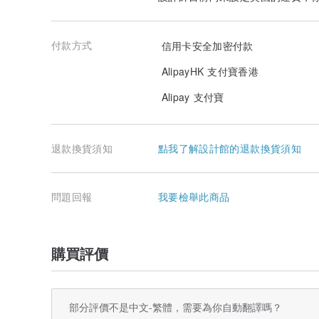
滿萬元商品均贈送第三方檢驗證書，未滿萬元商品均抽樣
真偽可安心選購。
未滿萬元商品如需開立第三方檢驗報告證書，須額外外加
付款方式
信用卡安全加密付款
AlipayHK 支付寶香港
Alipay 支付寶
退款換貨須知
點我了解設計館的退款換貨須知
問題回報
我要檢舉此商品
購買評價
部分評價不是中文-繁體，需要為你自動翻譯嗎？