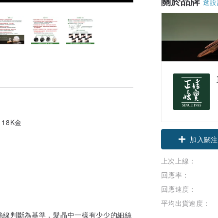
關於品牌
逛設
金
18K金
領優惠券
加入關注
上次上線：
回應率：
回應速度：
平均出貨速度：
絲線判斷為基準，髮晶中一樣有少少的細絲