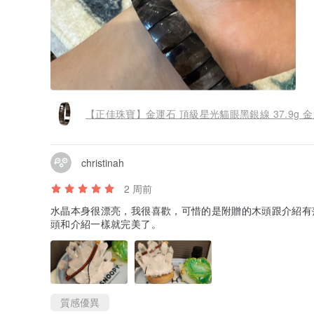
【正佳珠寶】金運石 頂級星光貓眼黑銀線 37.9g 
christinah
2 周前
水晶本身很漂亮，我很喜歡，可惜的是附贈的木頭跟介紹有
頭和介紹一樣就完美了。
質感優異