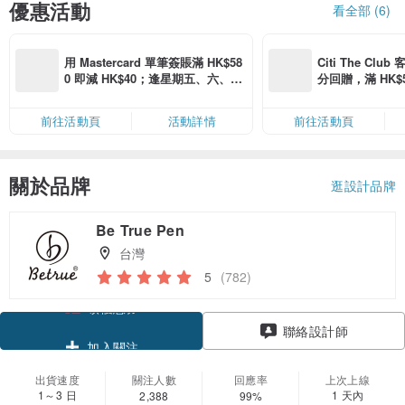
優惠活動
看全部 (6)
用 Mastercard 單筆簽賬滿 HK$58
Citi The Club
0 即減 HK$40；逢星期五、六、日
分回贈，滿 HK$580
滿 HK$880 即減 HK$80（名額有
Coins（名額
限，額滿即止，僅限「常用信用
前往活動頁
活動詳情
前往活動頁
卡」結帳）
關於品牌
逛設計品牌
Be True Pen
台灣
5
(782)
領優惠券
聯絡設計師
加入關注
出貨速度
關注人數
回應率
上次上線
1～3 日
1 天內
2,388
99%