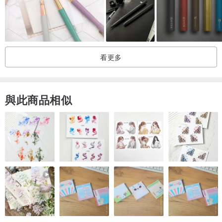
的不平凡。
設計師本身很愛寫字，一般國外鋼筆都太重直徑太大不好握，長期書
寫下來容易疲累，我們在設計這款筆時特別希望提供給使用者書寫的
舒適度，於是在按把和後塞上反覆修改，在重量上斤斤計較，調整平
看更多
衡和重量，就是想帶給您最舒適的手感。
手工製造，精雕細琢
我們的鋼筆皆為臺灣多年經驗老師傅手工噴漆、抛磨、組裝。
與此商品相似
師傅組裝時會反覆調校並將防氣套調整到適當位置，以確保筆蓋密閉
性佳，您可以在蓋上筆蓋時聽到清脆的「喀」一聲。
-----------------------------------
送禮交給我們，我們為您提供以下服務:
▌1.客製化刻字:
刻字流程: