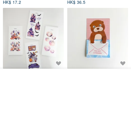
HK$ 17.2
HK$ 36.5
一次10支墨水也蠻划算的:
www.pinkoi.com/product/wncvgiBd
▌鋼珠筆加購鋼珠筆芯
www.pinkoi.com/product/6uTQHBkP
鬼屋貼紙包
秘密便箋-水獺/20張一包 | 便條紙
放入購物車
動物 水獺 筆記本 便箋 文具
加入收藏
了解品牌
Bumyul Store
mark taiwan 文創紀念品
HK$ 26.6
HK$ 36.5