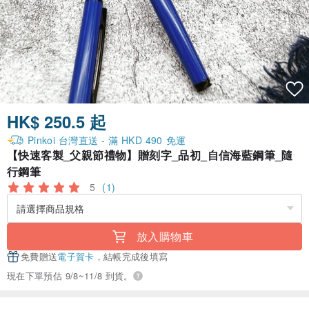
HK$ 250.5 起
Pinkoi 台灣直送 - 滿 HKD 490 免運
【快速客製_父親節禮物】贈刻字_品初_自信海藍鋼筆_隨
行鋼筆
5
(1)
放入購物車
免費贈送
電子賀卡
，結帳完成後填寫
現在下單預估 9/8~11/8 到貨。