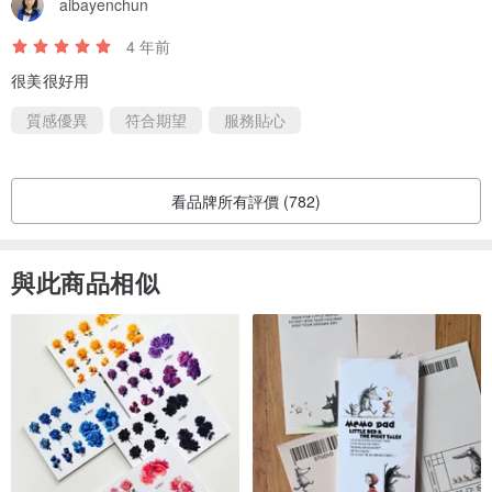
aibayenchun
4 年前
很美很好用
質感優異
符合期望
服務貼心
看品牌所有評價 (782)
與此商品相似
*備註1.:
因材質原因，鋼筆/鋼珠筆可以選擇刻字效果（低調灰或耀眼金），惟
名片盒及筆套刻字效果為材質本身顏色，即名片盒刻字效果為木頭顏
色，筆套/筆袋等皮製品刻字效果為皮革顏色。
*備註2.:
低調灰顏色較不明顯，適合喜歡低調的朋友們~若希望效果比較明顯的
可以選擇耀眼金效果噢！