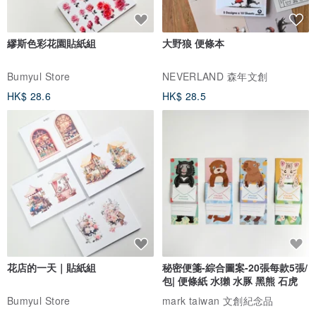
-----------------------------------
▌
真皮筆套/名片夾/卡套/筆盒加購刻字
繆斯色彩花園貼紙組
大野狼 便條本
Bumyul Store
NEVERLAND 森年文創
禮盒組贈送一組刻字在鋼筆筆蓋上（右撇子為筆夾右側，若左撇子請
HK$ 28.6
HK$ 28.5
告知，可改為筆夾左側），若需額外增加刻字，一個位置一組字為
180元（最多20個字，若需更多字可私訊討論），詳情請見以下連
結：www.pinkoi.com/product/cYrUBSrX
▌例如:
您選購了鋼筆套組，鋼筆跟筆套上都希望刻字，扣除原本附贈的一組
刻字，等於增加一組刻字，則為980+180=元。原價1160，活動折扣
價1150元!
--------------------------------------------------------
▌鋼筆加購墨水
花店的一天｜貼紙組
秘密便箋-綜合圖案-20張每款5張/
德國品牌施耐德歐規卡式墨水管 6支裝 三色選擇：
包| 便條紙 水獺 水豚 黑熊 石虎
www.pinkoi.com/product/BcUQxQUA
Bumyul Store
mark taiwan 文創紀念品
www.pinkoi.com/product/wncvgiBd