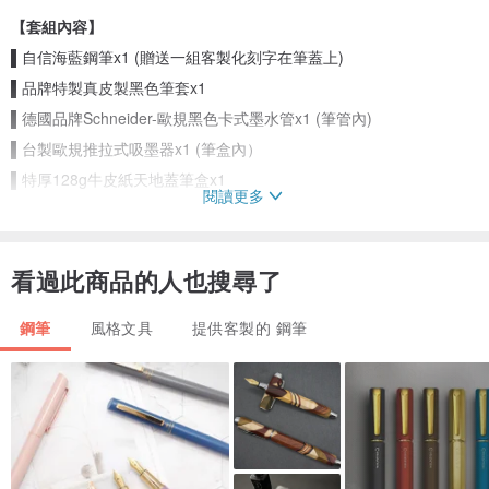
【套組內容】
▌自信海藍鋼筆x1 (贈送一組客製化刻字在筆蓋上)
▌品牌特製真皮製黑色筆套x1
▌德國品牌Schneider-歐規黑色卡式墨水管x1 (筆管內)
▌台製歐規推拉式吸墨器x1 (筆盒內）
▌特厚128g牛皮紙天地蓋筆盒x1
閱讀更多
-----------------------------------
▌星球筆又進化！星球筆第參代，因應大家書寫上需求，新一代特選
筆尖再升級！
*
看過此商品的人也搜尋了
鋼筆
風格文具
提供客製的 鋼筆
▌關於Betrue初心隨行設計師原創鋼筆-自信海藍
台灣設計，台灣製造
有鑒於市場上的鋼筆都是專為外國市場設計，我們特別推出專為亞洲
人量身打造的鋼筆，精算後的尺寸營造出絕佳的書寫手感，簡潔時尚
的外觀，隱含著疊石意涵的設計理念，每一處小細節都透露出真實中