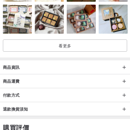
商品規格
型號：ZM.3880M.2501
機芯：日本原廠機芯
尺寸：直徑 41 mm
厚度 7.5mm
看更多
重量 48 g
顏色：錶面 - 白色
錶帶 - 黑色
商品資訊
材質：錶殼 - 不鏽鋼
商品運費
錶帶 - 真皮錶帶
鏡面 - 強化礦石玻璃
付款方式
防水：日常生活防水50米
產地：臺灣
退款換貨須知
商品保固
購買評價