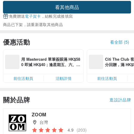
看其他商品
免費贈送
電子賀卡
，結帳完成後填寫
商品已下架，請重新選取其他商品
優惠活動
看全部 (5)
用 Mastercard 單筆簽賬滿 HK$58
Citi The Club
0 即減 HK$40；逢星期五、六、日
分回贈，滿 HK$580
滿 HK$880 即減 HK$80（名額有
Coins（名額
限，額滿即止，僅限「常用信用
前往活動頁
活動詳情
前往活動頁
卡」結帳）
關於品牌
逛設計品牌
ZOOM
台灣
4.9
(203)