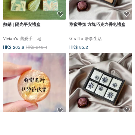
熱銷 | 陽光平安禮盒
甜蜜香氛 方塊巧克力香皂禮盒
Vivian's 舊愛手工皂
G's life 居事生活
HK$ 205.6
HK$ 216.4
HK$ 85.2
【藝術肥皂-教師節文字款】教師
珍珠花兒‧六入方塊巧克力香皂禮
看其他商品
了解品牌
節•客製•快速出貨•謝師禮
盒
我也手作 Me Too
G's life 居事生活