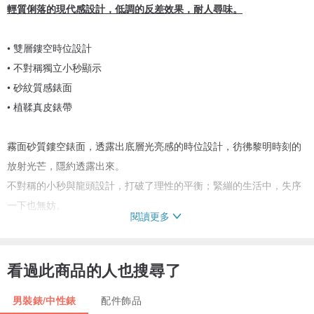
輕質俐落的現代感設計，低調的反差效果，耐人尋味。
• 雙層鏤空時位設計
• 不對稱獨立小秒顯示
• 砂紋質感錶面
• 植鞣真皮錶帶
霧面砂質鏤空錶面，透露出底層光亮感的時位設計，彷彿黎明時刻的
放射光芒，隱約透露出來。
不對稱的小秒與龍頭設計，打破了理性的平衡；緊繃的生活中，失序
一下也無妨。
閱讀更多
錶帶特別選用植鞣皮革，顏色會依配戴時間逐漸加深，呈現獨有皮革
光澤。
看過此商品的人也搜尋了
男裝錶/中性錶
配件飾品