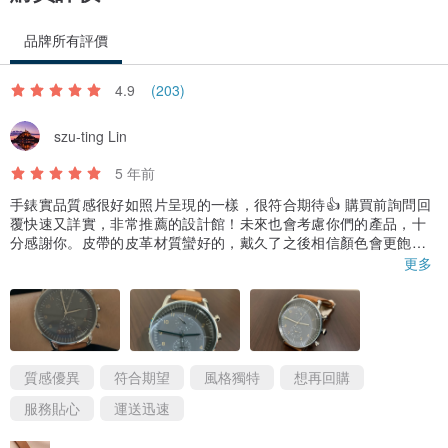
期限：2年
範圍：新品瑕疵、非耗材或人為因素損壞
品牌所有評價
標準配備
4.9
(203)
ZOOM 原廠錶盒
szu-ting Lin
ZOOM 原廠保證書
5 年前
本款商品之錶帶為真皮材質，退換貨時如有人為折損，將依照折損情
手錶實品質感很好如照片呈現的一樣，很符合期待👍 購買前詢問回
覆快速又詳實，非常推薦的設計館！未來也會考慮你們的產品，十
況酌收必要之費用。
分感謝你。皮帶的皮革材質蠻好的，戴久了之後相信顏色會更飽
和，開始好好養色～
更多
同款不同色
質感優異
符合期望
風格獨特
想再回購
服務貼心
運送迅速
橙棕色