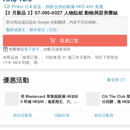
Pinkoi 日本直送 - 跨館合併結帳滿 HKD 490 免運
【3 月新品 2】07-095-0027 人物貼紙 動物與甜美蕾絲
部分商品資訊是由 Google 自動翻譯，內容不完全精確。
翻譯成英文
顯示原文（日文）
我要訂製
免費贈送
電子賀卡
，結帳完成後填寫
本商品為「接單訂製」。付款後需 31 個工作天製作。現在下單預估
17/9~26/9 到貨。
優惠活動
看全部 (7)
用 Mastercard 單筆簽賬滿 HK$58
Citi The Club
0 即減 HK$40；逢星期五、六、日
分回贈，滿 HK$580
滿 HK$880 即減 HK$80（名額有
Coins（名額
限，額滿即止，僅限「常用信用
前往活動頁
活動詳情
前往活動頁
卡」結帳）