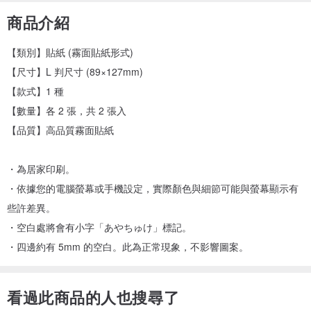
商品介紹
【類別】貼紙 (霧面貼紙形式)
【尺寸】L 判尺寸 (89×127mm)
【款式】1 種
【數量】各 2 張，共 2 張入
【品質】高品質霧面貼紙
・為居家印刷。
・依據您的電腦螢幕或手機設定，實際顏色與細節可能與螢幕顯示有
些許差異。
・空白處將會有小字「あやちゅけ」標記。
・四邊約有 5mm 的空白。此為正常現象，不影響圖案。
看過此商品的人也搜尋了