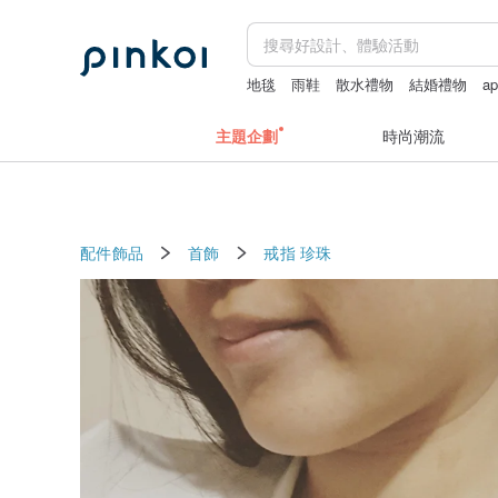
地毯
雨鞋
散水禮物
結婚禮物
a
apple watch 錶帶
主題企劃
時尚潮流
配件飾品
首飾
戒指
珍珠