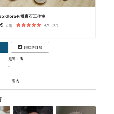
soldtora有機寶石工作室
4.9
(37)
香港
聯絡設計師
超過 1 週
-
-
一週內
薦