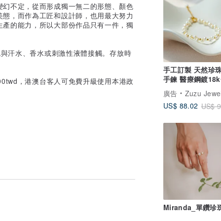
變幻不定，從而形成獨一無二的形態、顏色
美態，而作為工匠和設計師，也用最大努力
生產的能力，所以大部份作品只有一件，獨
免與汗水、香水或刺激性液體接觸。存放時
手工訂製 天然珍
手鍊 醫療鋼鍍18
/1200twd，港澳台客人可免費升級使用本港政
廣告
Zuzu Jewe
US$ 88.02
US$ 9
Miranda_單鑽