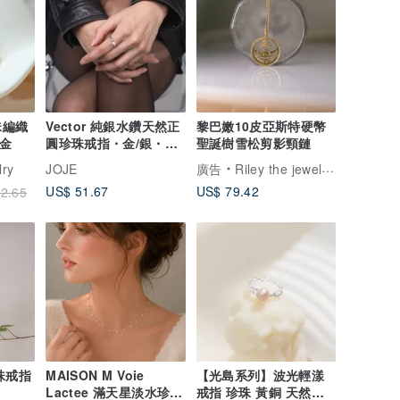
珠編織
Vector 純銀水鑽天然正
黎巴嫩10皮亞斯特硬幣
k金
圓珍珠戒指・金/銀・純
聖誕樹雪松剪影頸鏈
銀戒指・天然珍珠
lry
JOJE
廣告
Riley the jewellery
US$ 51.67
US$ 79.42
2.65
珍珠戒指
MAISON M Voie
【光島系列】波光輕漾
Lactee 滿天星淡水珍珠
戒指 珍珠 黃銅 天然珍