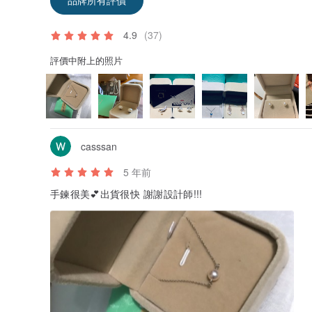
4.9
(37)
評價中附上的照片
casssan
5 年前
手鍊很美💕出貨很快 謝謝設計師!!!