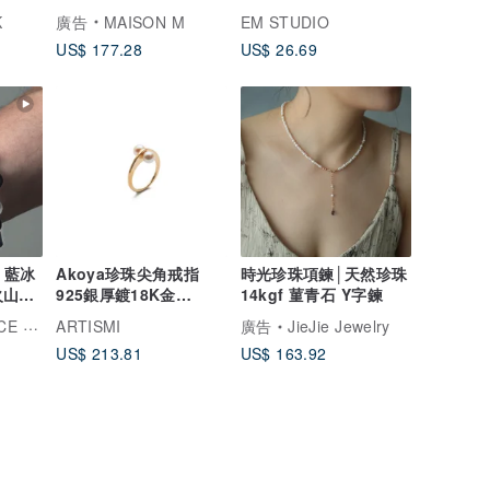
項鏈 金
珠 淡水珍珠 手作
K
廣告
MAISON M
EM STUDIO
US$ 177.28
US$ 26.69
- 藍冰
Akoya珍珠尖角戒指
時光珍珠項鍊│天然珍珠
火山岩
925銀厚鍍18K金
14kgf 菫青石 Y字鍊
Rosette Pearl Ring
 TIME
ARTISMI
廣告
JieJie Jewelry
US$ 213.81
US$ 163.92