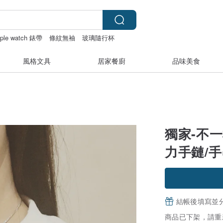
pple watch 錶帶
條紋無袖
玻璃隨行杯
風格文具
居家餐廚
品味美食
獨家-不
力手鏈/
結帳後填寫並
商品已下架，請重