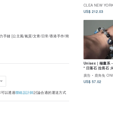
CLEA NEW YOR
US$ 212.03
手鏈 [公主風/氣質/文青/日常/香港手作/簡
Unisex | 極晝系 
* 日落石 拉長石 
平靜 智慧
廣告
鹿角兔 ONCE UPON A
US$ 57.02
你可以透過
聯絡設計師
討論合適的運送方式