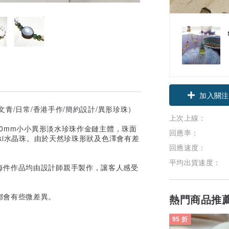
領優惠券
加入關注
文青/日常/香港手作/簡約設計/異形珍珠）
上次上線：
10mm小小異形淡水珍珠作金鏈主體，珠面
回應率：
ski水晶珠。由於天然珍珠形狀及色澤會有差
回應速度：
平均出貨速度：
每件作品均由設計師親手製作，讓客人感受
都會有些微差異。
熱門商品推
95 折