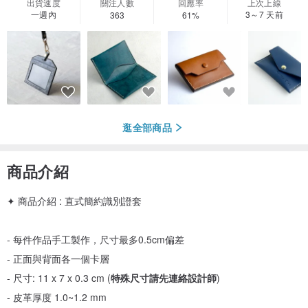
出貨速度
關注人數
回應率
上次上線
一週內
3～7 天前
363
61%
逛全部商品
商品介紹
✦ 商品介紹 : 直式簡約識別證套
- 每件作品手工製作，尺寸最多0.5cm偏差
- 正面與背面各一個卡層
- 尺寸: 11 x 7 x 0.3 cm (
特殊尺寸請先連絡設計師
)
- 皮革厚度 1.0~1.2 mm