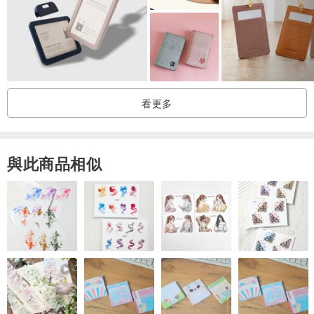
✦ 客製壓印服務 (可選購 若不壓印 可以告知不要壓印logo)
目前我們在皮件上提供1種鋼印字型
下單時, 請註明想壓的英文字(8個英文字母內), 可以壓在正面位置或背
面位置，您可自行決定鋼印位置，若無備註我們會幫您壓印於適當的
看更多
位置。
壓印需付款後才可進行，且一經打上後無法退貨喔。
www.pinkoi.com/product/6zqaZcmd
與此商品相似
英文字母高度5mm
數字高度4mm
____________________________
※ 購買前注意事項
1. 商品皆為手工製作，從打洞、裁切、縫線、每個步驟都是由人手完