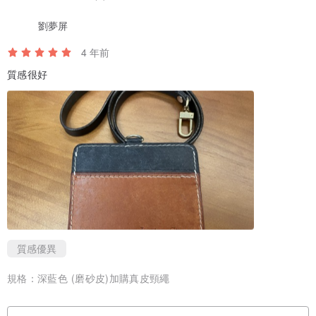
加以回收利用，植物鞣製的皮革不含有任何有毒物質，例如：六價
劉夢屏
鉻。
4 年前
每一塊皮都有不同的生長紋與疤痕印記，隨着時間流逝, 陽光與水份,
質感很好
皮革會漸變光澤, 顏色變深, 出現獨有的使用痕跡，也造就每個皮革作
品都是獨一無二的。
✦顏色
螢幕顯示多少有點色差，即使同一品牌皮革，但不同批的皮革，不同
的存放時間，皮革的顏色也都有落差，請以實品為準。
✦配件介紹：
質感優異
黃銅配件持久耐用
用久後會產生原貼層次氧化效果，具有濃厚復古感。
規格：
深藍色 (磨砂皮)加購真皮頸繩
✦皮件保養方式