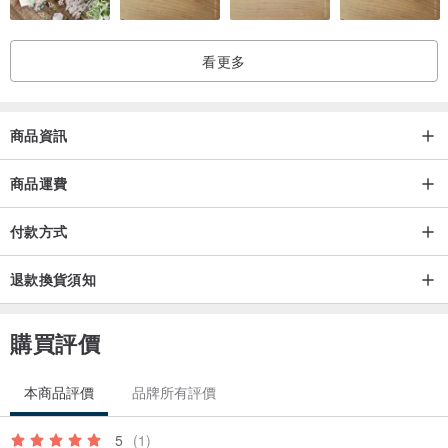
成，如果有些微誤差，還請見諒，手工無法與機器生產般完美，所以
每個作品都不可能複製到完全一樣的，也造就每個作品都是獨一無二
看更多
的，這也是手工皮製品最迷人的地方。
2. 因為是天然皮革，每張皮革均不一樣，擁有不同的天然的生長紋，
商品資訊
若有少許生長紋路與小疤痕，還請見諒!
商品運費
皮革如同人的肌膚般，可能留有動物生長、蚊蟲叮咬所產生的紋路、
傷痕或斑點，此為正常現象，不屬於瑕疵品範圍，故不接受以此為換
付款方式
貨的理由。
退款換貨須知
3. 關於商品的退換貨請於7日內提出，如有另外客製需求的商品不接
受退貨要求，購買前請注意。
購買評價
✦ 植鞣革
本商品評價
品牌所有評價
義大利進口植鞣牛革，不同於完美無瑕的PU皮或漆皮，植鞣革的特色
在於自然環保， 皮革在鞣製過程中所產生的廢棄物質會在許多方面被
5
(1)