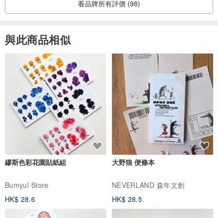
看品牌所有評價 (98)
1. 日常保養可使用乾淨的乾布擦拭，再用皮革保養油均勻擦拭保養即
可。
2. 皮革請小心接觸水分，若不小心沾上水，請快點衛生紙或乾布擦拭
與此商品相似
擦拭乾淨並放在陰涼處下自然風乾，曬乾後再使用皮革保養油輕輕擦
拭在表面上即可。
3. 收納時避免放置於潮濕的地方。
*** 皮革顏色及黃銅配件會因批次不同而略有差別
✦ 物流
作品完成後兩天內寄出。
●台灣地區
繆斯色彩花園貼紙組
大野狼 便條本
- 基本運送以郵局一般掛號為主(寄件後1-2個工作日送達不含假日)
Bumyul Store
NEVERLAND 森年文創
- 如選擇順豐速運 - 完成產品後預計寄件後3-5個工作日送達
(因順豐速運報關需要, 台灣地址必須提供身份證字號, 請下單時註明)
HK$ 28.6
HK$ 28.5