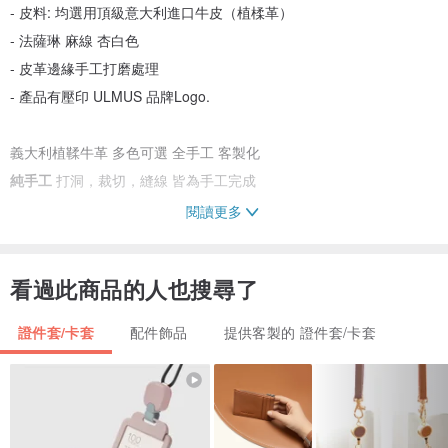
- 皮料: 均選用頂級意大利進口牛皮（植楺革）
- 法薩琳 麻線 杏白色
- 皮革邊緣手工打磨處理
- 產品有壓印 ULMUS 品牌Logo.
義大利植鞣牛革 多色可選 全手工 客製化
純手工
打洞，裁切，縫線 皆為手工完成
閱讀更多
✦ 皮色可供搭配選擇 (價格略有不同)
下單請選擇顏色
看過此商品的人也搜尋了
證件套/卡套
配件飾品
提供客製的 證件套/卡套
螢幕顯示多少有些微的色差，不同時間點購入的皮革隨著存放的時間
長短，顏色也會有些微落差
____________________________
✦ 客製化