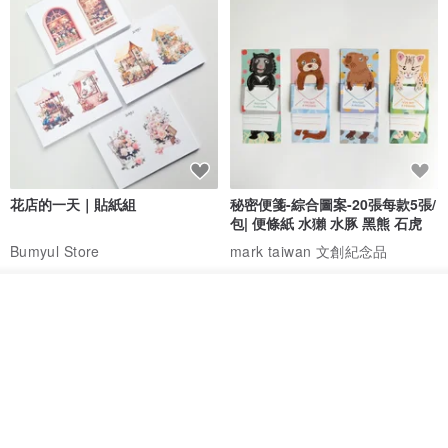
●港澳地區
- 順豐速運 - 完成產品後預計寄件後3-4個工作日送達。
- 基本運送"香港郵政" 以"空運掛號"寄出,完成產品後預寄件貨後4-7個
工作日送達。
●中國大陸地區
- 順豐速運 - 完成產品後預計寄件後3-4個工作日送達。
花店的一天｜貼紙組
秘密便箋-綜合圖案-20張每款5張/
包| 便條紙 水獺 水豚 黑熊 石虎
* 如需要用其他郵寄服務請另行通知
Bumyul Store
mark taiwan 文創紀念品
如無法理解和接受上述情況，不好意思，請不要下單。
HK$ 17.2
HK$ 36.5
放入購物車
加入收藏
了解品牌
【產地/製造方式】
產地台灣 手工製作
____________________________
因為照片是參考圖片，請理解與實際的作品有所差異，不可能完全相