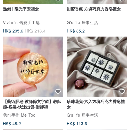
熱銷 | 陽光平安禮盒
甜蜜香氛 方塊巧克力香皂禮盒
Vivian's 舊愛手工皂
G's life 居事生活
HK$ 205.6
HK$ 216.4
HK$ 85.2
【藝術肥皂-教師節文字款】教師
珍珠花兒‧六入方塊巧克力香皂禮
節•客製•快速出貨•謝師禮
盒
我也手作 Me Too
G's life 居事生活
HK$ 48.2
HK$ 113.6