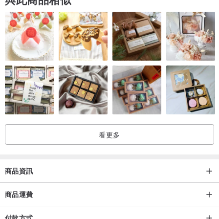
去喔。
4.您拿到的每樣商品皆為老闆用心用手製作，因此每樣商品會有些微
差距，顏色以實際商品為主呦！
5.每顆天然寶石保證是天然的寶石但若需要鑑定書，請私訊聊聊~並且
需負擔1500~2500元的鑑定費用喔~
6.如有需要更換寶石或單購空台的服務歡迎私信聊聊詢問~
看更多
7.老闆在台灣經營20年，如有批發需求或是任何客製服務歡迎私信聊
聊詢問~
或是前往實體店面：台北市重慶北路一段15巷20號
商品資訊
營業時間：一~六 13:00~19:00
商品運費
付款方式