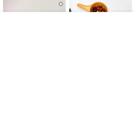
放入購物車
加入收藏
了解品牌
【禮物】為您訂製款•可客製
【24h出貨】原粹咖啡∣杏核乳木
•LOGO•文字•胺基酸寶石皂
蜂蜜牛奶皂 畢業禮物 謝師禮盒
我也手作 Me Too
Wow Hsu 哇許創意皂研室
HK$ 51.3
HK$ 76.9
免運