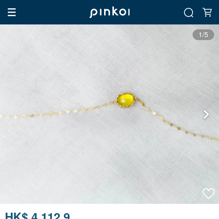
1/5
HK$ 4,112.9