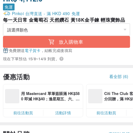
免運
Pinkoi 台灣直送 - 滿 HKD 490 免運
每一天日常 金葡萄石 天然鑽石 黃18K金手鍊 輕珠寶飾品
放入購物車
免費贈送
電子賀卡
，結帳完成後填寫
現在下單預估 15/8~14/9 到貨。
優惠活動
看全部 (6)
用 Mastercard 單筆簽賬滿 HK$58
Citi The Club
0 即減 HK$40；逢星期五、六、日
分回贈，滿 HK$580
滿 HK$880 即減 HK$80（名額有
Coins（名額
限，額滿即止，僅限「常用信用
前往活動頁
活動詳情
前往活動頁
卡」結帳）