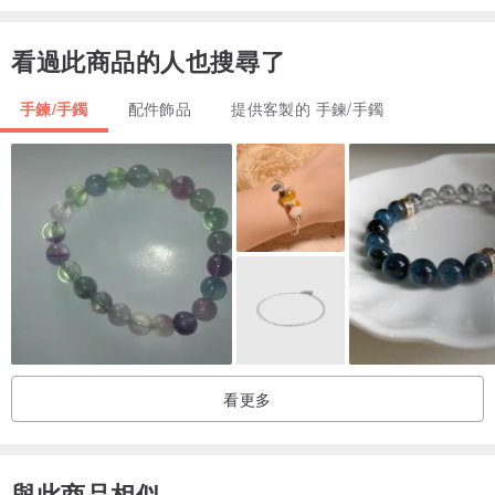
●商品材質：18K金(包含鍊子呦~)
●鍊子規格：彈簧扣，鍊長16.5cm+延長鍊3cm
看過此商品的人也搜尋了
●天然彩寶：金葡萄石
●彩寶顏色：就像有點黃的白葡萄
手鍊/手鐲
配件飾品
提供客製的 手鍊/手鐲
●主彩寶尺寸：DS 6mm*8mm
●天然鑽石：0.01ct
●商品包裝配件：附公司原廠保證書 、絨布珠寶盒、飾品密封袋及提
袋
★ 注意事項：(請詳讀)
1.天然彩寶每一顆都是獨一無二的，無法像玻璃或人造鋯石那般統一
或清澈，會有異想不到美麗的風險，無法接受的人請勿下單購買。
看更多
2.購買前請先了解自己的體質是否適合K金，避免出現過敏反應！
3.泡溫泉很舒服，適合自己好好享受，任何金屬配件飾品都不要帶下
與此商品相似