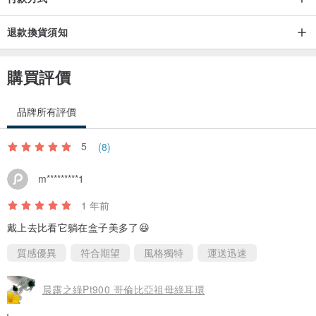
退款換貨須知
購買評價
品牌所有評價
5
(8)
m*********1
1 年前
戴上去比看它躺在盒子美多了😆
質感優異
符合期望
風格獨特
運送迅速
晨露之綠Pt900 哥倫比亞祖母綠耳環