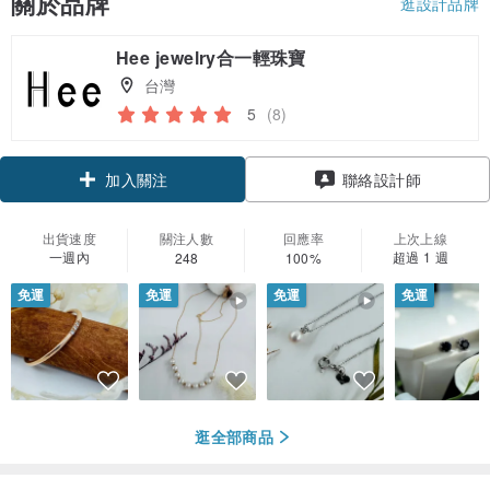
關於品牌
逛設計品牌
Hee jewelry合一輕珠寶
台灣
5
(8)
加入關注
聯絡設計師
出貨速度
關注人數
回應率
上次上線
一週內
超過 1 週
248
100%
免運
免運
免運
免運
逛全部商品