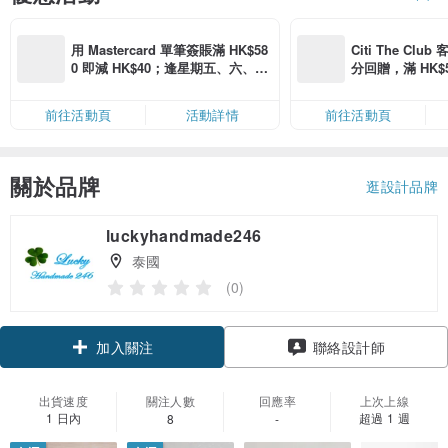
用 Mastercard 單筆簽賬滿 HK$58
Citi The Club
0 即減 HK$40；逢星期五、六、日
分回贈，滿 HK$580
滿 HK$880 即減 HK$80（名額有
Coins（名額
限，額滿即止，僅限「常用信用
前往活動頁
活動詳情
前往活動頁
卡」結帳）
關於品牌
逛設計品牌
luckyhandmade246
泰國
(0)
加入關注
聯絡設計師
出貨速度
關注人數
回應率
上次上線
1 日內
超過 1 週
8
-