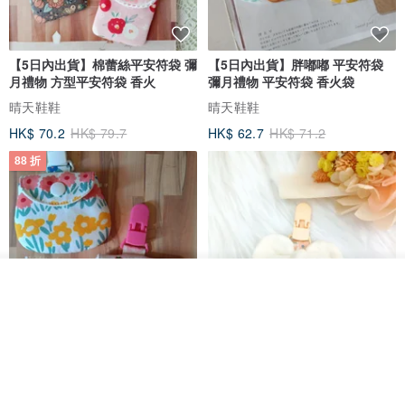
【5日內出貨】棉蕾絲平安符袋 彌
【5日內出貨】胖嘟嘟 平安符袋
月禮物 方型平安符袋 香火
彌月禮物 平安符袋 香火袋
晴天鞋鞋
晴天鞋鞋
HK$ 70.2
HK$ 79.7
HK$ 62.7
HK$ 71.2
88 折
放入購物車
加入收藏
了解品牌
【5日內出貨】胖嘟嘟 平安符袋
水彩花園。平安符袋 (可繡名字)
彌月禮物 平安符袋 香火袋
QQ rabbit 手工嬰幼兒精品 彌月禮盒
晴天鞋鞋