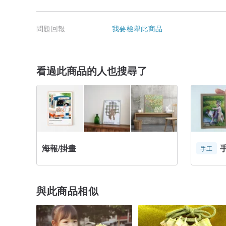
附有簽名與版次標記
◇產品編號：MTFUJI-01 No.26
問題回報
我要檢舉此商品
◇Hashtag：#mtfuji
※此作品在所有銷售通路合計，每年最多製作3件。
※不含畫框。
看過此商品的人也搜尋了
※將以捲筒方式寄送。
◆何謂半色調 (Halftone)
一種利用點的大小與密度，以單色表現色彩濃淡的方法。
高橋智之 | 版畫家
出生於茨城縣。畢業於文化服裝學院大學院大學時尚設計
創作。 自2014年起，以帳號@notonot在Instagr
海報/掛畫
手工
表現濃淡的半色調處理，再以絲網印刷技法製作了許多作
與此商品相似