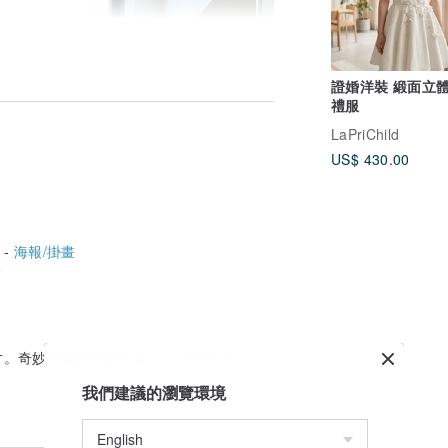
證婚洋裝 緞面立
禮服
LaPriChild
US$ 430.00
 -
海報/掛畫
。奇妙的絲網印刷海報。全46款作品
我們建議的瀏覽環境