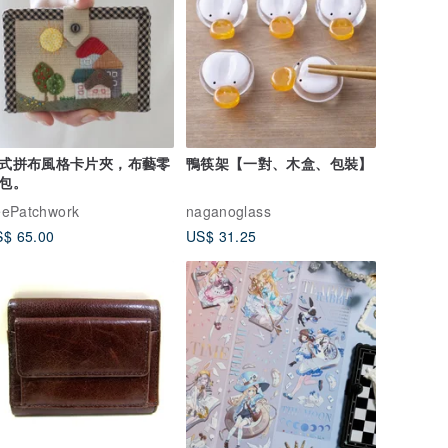
式拼布風格卡片夾，布藝零
鴨筷架【一對、木盒、包裝】
包。
ePatchwork
naganoglass
$ 65.00
US$ 31.25