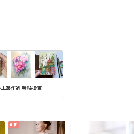
課程後，透過自學習得絲網印刷技法並開始
am上發布「某個街景」的照片，並將其加入以點狀
手工製作的 海報/掛畫
品。
9 折