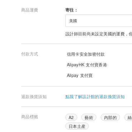
商品運費
寄往：
美國
設計師目前尚未設定美國的運費，
付款方式
信用卡安全加密付款
AlipayHK 支付寶香港
Alipay 支付寶
將照片透過名為「近看是點，遠看是照片」的半色調（hal
退款換貨須知
點我了解設計館的退款換貨須知
彩色紙上。 所有作品皆附有可提示拍攝地點的#hashtag
※訂製後，將以手工印刷製作，因此可能需要一些時間才
商品標籤
A2
藝術
內部的
絲
【規格】
彩色紙、水性油墨
日本土産
A2 尺寸 H594mm × W420mm