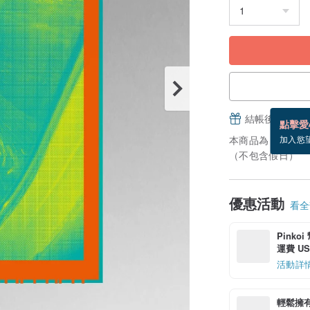
結帳後填寫並
點擊愛
本商品為「接單訂
加入慾
（不包含假日）
優惠活動
看全部
Pinko
運費 US$
活動詳
輕鬆擁