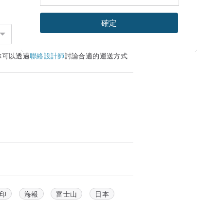
確定
你可以透過
聯絡設計師
討論合適的運送方式
ftone）處理後，再以絲網印刷技法印製在
。
能送達。
印
海報
富士山
日本