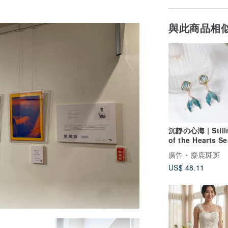
與此商品相
沉靜の心海 | Still
of the Hearts Se
式耳環
廣告
麋鹿斑斑
US$ 48.11