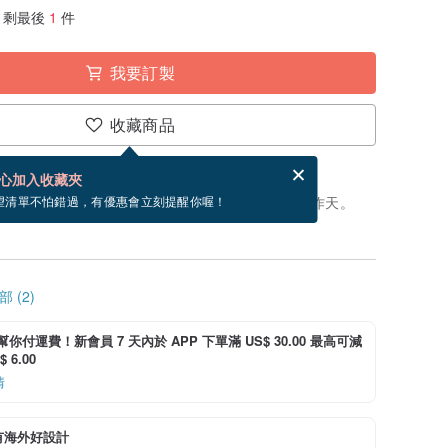
剩最後
1
件
我要訂製
收藏商品
分享，免費幫你寄送電子賀卡。
電子賀卡是什麼？
心加入收藏夾
製」。付款後，從開始製作到寄出商品為 14 個工作天。
望清單不怕錯過，有優惠會立刻提醒你喔！
 (2)
i 幫你付運費！新會員 7 天內於 APP 下單滿 US$ 30.00 最高可減
 6.00
情
有海外好設計