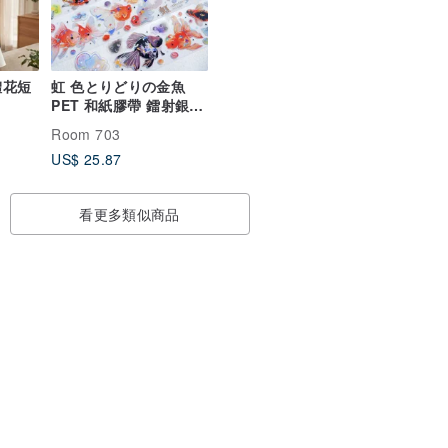
體花短
虹 色とりどりの金魚
PET 和紙膠帶 鐳射銀
10米卷 台灣製
Room 703
US$ 25.87
看更多類似商品