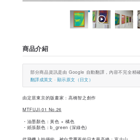
商品介紹
部分商品資訊是由 Google 自動翻譯，內容不完全精
翻譯成英文
顯示原文（日文）
由定居東京的版畫家：高橋智之創作
MTFUJI-01 No.26
・油墨顏色：黃色 × 橘色
・紙張顏色：b_green (深綠色)
從飛機上拍攝的、被白雪覆蓋的日本最高峰：富士山。