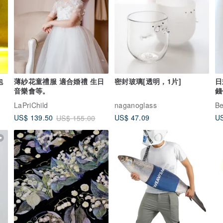
包
薄紗花童禮服 適合婚禮 生日
密封玻璃[透明，1片]
日
音樂會等。
錢
LaPriChild
naganoglass
Be
US$ 47.09
US
US$ 139.50
US$ 155.00