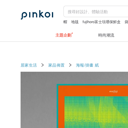
帽
地毯
fujihoro富士琺瑯保鮮盒
miffy
主題企劃
時尚潮流
居家生活
家品佈置
海報/掛畫
紙