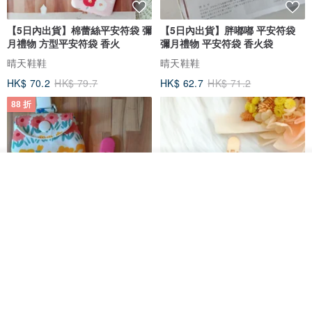
【5日內出貨】棉蕾絲平安符袋 彌
【5日內出貨】胖嘟嘟 平安符袋
月禮物 方型平安符袋 香火
彌月禮物 平安符袋 香火袋
晴天鞋鞋
晴天鞋鞋
HK$ 70.2
HK$ 79.7
HK$ 62.7
HK$ 71.2
88 折
我要訂製
加入收藏
了解品牌
【5日內出貨】胖嘟嘟 平安符袋
水彩花園。平安符袋 (可繡名字)
彌月禮物 平安符袋 香火袋
QQ rabbit 手工嬰幼兒精品 彌月禮盒
晴天鞋鞋
HK$ 62.7
HK$ 71.2
HK$ 68.4