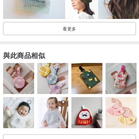
• 有灰塵或指紋可用軟毛刷輕刷，或以純水濕紙巾輕輕擦拭
• 電鍍配件若出現輕微氧化，可使用拭銀布擦拭
• 為增加飾品配戴壽命，佩戴後宜將商品擦拭乾淨後放入密封保護套
看更多
保存
/包裝/
與此商品相似
飾品皆配與小包裝盒或密封保護套
為減省包裝上的浪費，購買兩件或以上商品，或會放置於同一個包裝
盒內（視乎尺寸及數量），如必須分盒獨立包裝，請於購買時備註或
留言通知我們