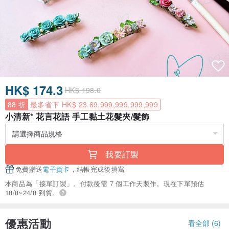
HK$ 174.3
HK$ 198.0
88 折
最多省下 HK$ 23.69,999,999,999,999
小清新* 花言花語 手工黏土花髮夾/髮飾
我要訂製
免費贈送
電子賀卡
，結帳完成後填寫
本商品為「接單訂製」。付款後需 7 個工作天製作。現在下單預估
18/8~24/8 到貨。
優惠活動
看全部 (6)