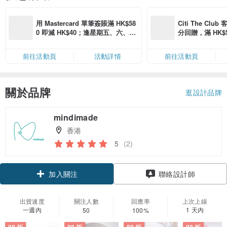
用 Mastercard 單筆簽賬滿 HK$58
Citi The Club
0 即減 HK$40；逢星期五、六、日
分回贈，滿 HK$580
滿 HK$880 即減 HK$80（名額有
Coins（名額
限，額滿即止，僅限「常用信用
前往活動頁
活動詳情
前往活動頁
卡」結帳）
關於品牌
逛設計品牌
mindimade
香港
5
(2)
領優惠券
聯絡設計師
加入關注
出貨速度
關注人數
回應率
上次上線
一週內
1 天內
50
100%