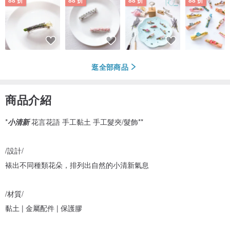
88 折
88 折
88 折
88 折
逛全部商品
商品介紹
*
小清新
花言花語 手工黏土 手工髮夾/髮飾**
/設計/
裱出不同種類花朵，排列出自然的小清新氣息
/材質/
黏土 | 金屬配件 | 保護膠