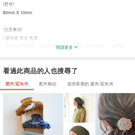
/尺寸/
80mm X 10mm
/注意事項/
• 髮夾是 單支 售賣
• 商品為手工製作，出貨時間為10個工作天（不含假日）。如果急
閱讀更多
需，可與本設計館討論寄出日期
• 樹脂飾品難免出現少量氣泡，每件的形態和通透度亦會有差異，完
看過此商品的人也搜尋了
美主義者慎購喔
• 手工製作的商品，調色、形態上會有些微差異
髮夾/鯊魚夾
配件飾品
提供客製的 髮夾/鯊魚夾
• 飾品均在日光下拍攝
/日常保養/
• 樹脂飾品的花瓣或葉子均以黏土或銅線繞製成形，請勿重壓或扭
轉，佩戴時應先以指腹接觸輕推
• 避免長時間接觸酒精、汗水、香水、海水等液體