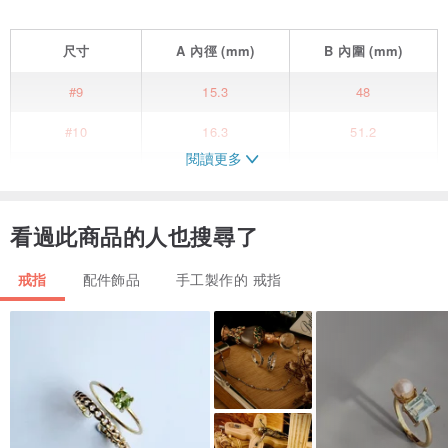
尺寸
A
內徑
(mm)
B
內圍
(mm)
#9
15.3
48
#10
16.3
51.2
閱讀更多
#11
16.7
52.5
[ 生物學 ]
看過此商品的人也搜尋了
木 犀 欖 科 / 學名 Olea europaea
__________________________________
戒指
配件飾品
手工製作的 戒指
Symbol物種象徵
天堂、珍貴、榮譽。
Encyclopedia物種百科
油橄欖和橄欖不同的地方在於它們是木犀欖科木犀欖屬的植物，
象徵和平的橄欖枝就是取自油橄欖的樹枝。