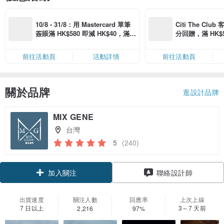
10/8 - 31/8：用 Mastercard 單筆
Citi The Club
簽賬滿 HK$580 即減 HK$40，滿 H
分回贈，滿 HK$580
K$2,500 即減 HK$300，星期五、
Coins（名額
六、日滿 HK$880 即減 HK$80（名
前往活動頁
活動詳情
前往活動頁
額有限，額滿即止，僅限「常用信
用卡」結帳）
關於品牌
逛設計品牌
MIX GENE
台灣
5
(240)
領優惠券
聯絡設計師
加入關注
出貨速度
關注人數
回應率
上次上線
7 日以上
3～7 天前
2,216
97%