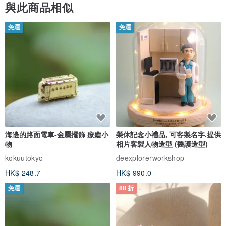
與此商品相似
免運
免運
海邊的路面電車-金屬擺飾 療癒小
榮休記念小禮品, 可客製名字.提供
物
相片客製人物造型 (醫護造型)
kokuutokyo
deexplorerworkshop
HK$ 248.7
HK$ 990.0
免運
88 折