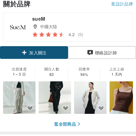
關於品牌
逛設計品牌
sueM
中國大陸
4.2
(5)
領優惠券
聯絡設計師
加入關注
出貨速度
關注人數
回應率
上次上線
1～3 日
1 天內
83
94%
逛全部商品