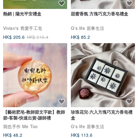
熱銷 | 陽光平安禮盒
甜蜜香氛 方塊巧克力香皂禮盒
Vivian's 舊愛手工皂
G's life 居事生活
HK$ 205.6
HK$ 216.4
HK$ 85.2
【藝術肥皂-教師節文字款】教師
珍珠花兒‧六入方塊巧克力香皂禮
節•客製•快速出貨•謝師禮
盒
我也手作 Me Too
G's life 居事生活
HK$ 48.2
HK$ 113.6