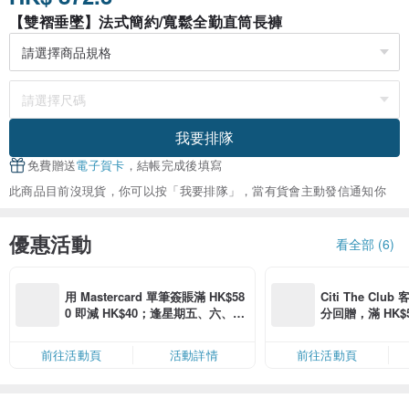
【雙褶垂墜】法式簡約/寬鬆全勤直筒長褲
我要排隊
免費贈送
電子賀卡
，結帳完成後填寫
此商品目前沒現貨，你可以按「我要排隊」，當有貨會主動發信通知你
優惠活動
看全部 (6)
用 Mastercard 單筆簽賬滿 HK$58
Citi The Club
0 即減 HK$40；逢星期五、六、日
分回贈，滿 HK$580
滿 HK$880 即減 HK$80（名額有
Coins（名額
限，額滿即止，僅限「常用信用
前往活動頁
活動詳情
前往活動頁
卡」結帳）