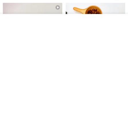
我要排隊
加入收藏
了解品牌
【禮物】為您訂製款•可客製
【24h出貨】原粹咖啡∣杏核乳木
•LOGO•文字•胺基酸寶石皂
蜂蜜牛奶皂 畢業禮物 謝師禮盒
我也手作 Me Too
Wow Hsu 哇許創意皂研室
HK$ 51.3
HK$ 76.9
免運