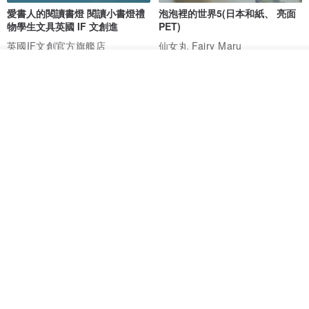
愛書人的閱讀書燈 閱讀小書燈禮
泡泡裡的世界5(日本和紙、 亮面
物學生文具英國 IF 文創進
PET)
英國IF文創官方旗艦店
仙女丸 Fairy Maru
HK$ 174.2
HK$ 99.7
我要排隊
加入收藏
了解品牌
【情話手工日曆】情人節禮物/告
奧黛麗風格 PET 和紙膠帶 (一循
白禮物/紀念日禮物/客製化禮物
環)
一年創意工作室
HERZRAUM
HK$ 335.9
HK$ 98.9
85 折