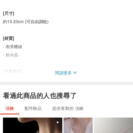
[尺寸]
約13-23cm (可自由調較)
[材質]
- 南美蠟線
- 粉水晶
[可客製化]
閱讀更多
(訂製款約7個工作天製作)
看過此商品的人也搜尋了
**********************************************************************
粉水晶主開發心輪，加強心、肺功能的健康，可鬆弛緊張的情緒，舒
項鍊
配件飾品
提供客製的 項鍊
緩煩躁心情，使心胸廣闊，所以粉晶對於人際關係、愛情以及加強自
身的魅力有絕對的加值作用。