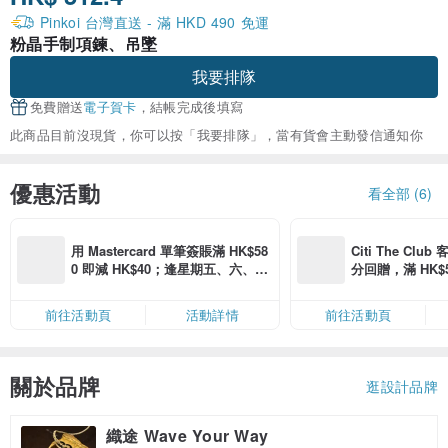
Pinkoi 台灣直送 - 滿 HKD 490 免運
粉晶手制項鍊、吊墜
我要排隊
免費贈送
電子賀卡
，結帳完成後填寫
此商品目前沒現貨，你可以按「我要排隊」，當有貨會主動發信通知你
優惠活動
看全部 (6)
用 Mastercard 單筆簽賬滿 HK$58
Citi The Club
0 即減 HK$40；逢星期五、六、日
分回贈，滿 HK$580
滿 HK$880 即減 HK$80（名額有
Coins（名額
限，額滿即止，僅限「常用信用
前往活動頁
活動詳情
前往活動頁
卡」結帳）
關於品牌
逛設計品牌
織途 Wave Your Way