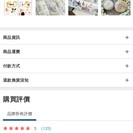
商品資訊
織途代表我在路途上遇到各種事物帶給了我創作Macrame 編織的靈
商品運費
感。
付款方式
設計師簡介
退款換貨須知
曾修讀過珠寶設計，之後也在珠寶公司工作，但因不喜歡商業化的珠
購買評價
寶行業，之後便轉行了。一直都沒想過相隔多年，Macrame 編織藝術
又再使我重新愛上首飾設計。喜歡它的簡單、多變，每個結的力度、
品牌所有評價
方向，可以創造出不一樣的設計。
5
(125)
2013年我開始了我的背包之旅，由新疆搭順風車經過了西藏，再陸路