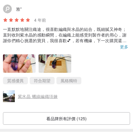
去到尼泊爾，被一間一點都不起眼的當地家庭開的小店吸引了。在好
雅*
奇心驅使之下，我便開始學習這種編織藝術，之後我便深深被這種可
4 年前
以用蠟線與石頭的自由搭配創造出各種首飾的編織技藝吸引。自此當
一直默默地關注織途，很喜歡編織與水晶的結合，既細膩又神奇；
我去到每個地方都會收集各種晶石、陶瓷、石頭，加入當地的元素，
直到收到紫水晶的感動瞬間，在編織上能感受到製作者的用心，謝
編織出各種首飾。
謝你們精心挑選的寶貝，我很喜歡💕，若有機緣，下一次購買還是
會選擇織途～❤️
更多
Facebook LIVE 訪問 by Greennomarket
質感優異
符合期望
風格獨特
紫水晶 蠟線編織項鍊
看品牌所有評價 (125)