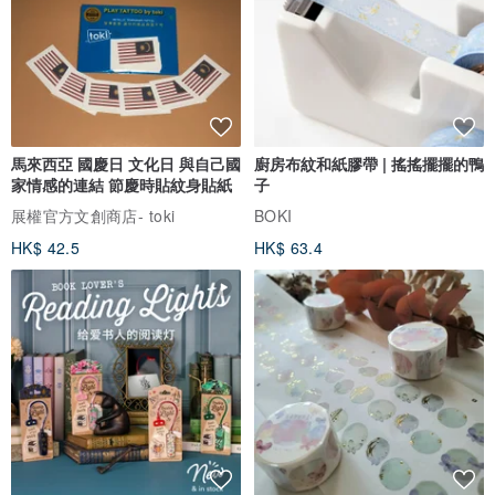
馬來西亞 國慶日 文化日 與自己國
廚房布紋和紙膠帶 | 搖搖擺擺的鴨
家情感的連結 節慶時貼紋身貼紙
子
展權官方文創商店- toki
BOKI
HK$ 42.5
HK$ 63.4