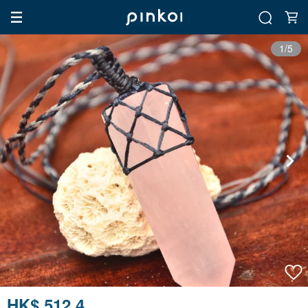
1/5
HK$ 512.4