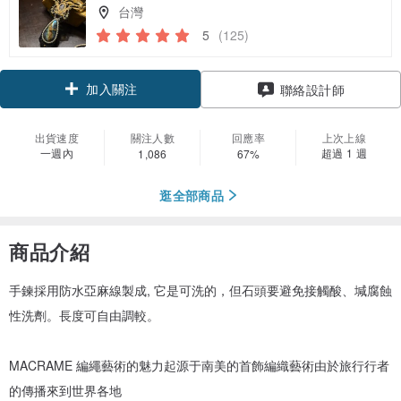
台灣
5
(125)
加入關注
聯絡設計師
出貨速度
關注人數
回應率
上次上線
一週內
超過 1 週
1,086
67%
逛全部商品
商品介紹
手鍊採用防水亞麻線製成, 它是可洗的，但石頭要避免接觸酸、堿腐蝕
性洗劑。長度可自由調較。
MACRAME 編繩藝術的魅力起源于南美的首飾編織藝術由於旅行行者
的傳播來到世界各地