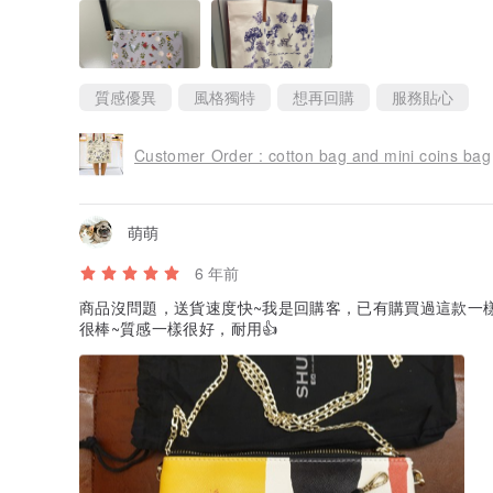
質感優異
風格獨特
想再回購
服務貼心
Customer Order : cotton bag and mini coins bag
萌萌
6 年前
商品沒問題，送貨速度快~我是回購客，已有購買過這款一
很棒~質感一樣很好，耐用👍