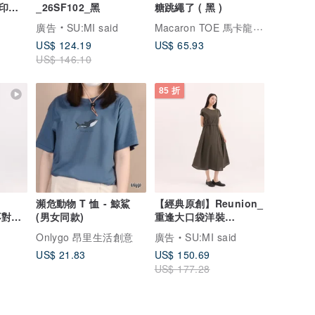
印花
_26SF102_黑
糖跳繩了 ( 黑 )
Macaron TOE 馬卡龍腳趾
廣告
SU:MI said
US$ 124.19
US$ 65.93
US$ 146.10
85 折
瀕危動物 T 恤 - 鯨鯊
【經典原創】Reunion_
空不對稱
(男女同款)
重逢大口袋洋裝
_CLD011_橄欖綠
Onlygo 昂里生活創意
廣告
SU:MI said
US$ 21.83
US$ 150.69
US$ 177.28