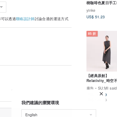
樹咖啡色夏日手工
短袖純棉上衣
yinke
US$ 51.23
你可以透過
聯絡設計師
討論合適的運送方式
85 折
【經典原創】
Relativity_時
洋裝_CLD002_灰
廣告
SU:MI said
US$ 124.19
US$ 146.10
我們建議的瀏覽環境