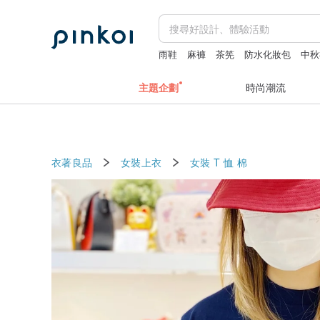
雨鞋
麻褲
茶筅
防水化妝包
中秋
主題企劃
時尚潮流
衣著良品
女裝上衣
女裝 T 恤
棉