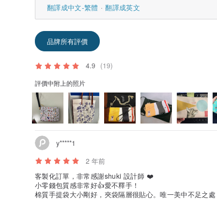
翻譯成中文-繁體
翻譯成英文
品牌所有評價
4.9
(19)
評價中附上的照片
y*****1
2 年前
客製化訂單，非常感謝shuki 設計師 ❤️
小零錢包質感非常好👍愛不釋手！
棉質手提袋大小剛好，夾袋隔層很貼心。唯一美中不足之處
的，有點可惜。其他都非常滿意！已第二次回購。