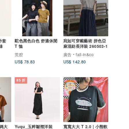
接外套
駝色黑色白色 舒適休閒
宛如可穿戴藝術 拼色亞
綠
T 恤
麻混紡長洋裝 260503-1
荒腔
廣告
fall-in&co
US$ 78.83
US$ 142.80
85 折
媽大
Yuqu_玉粹皺褶洋裝
寬寬大大 T 2.0 | 小熊軟