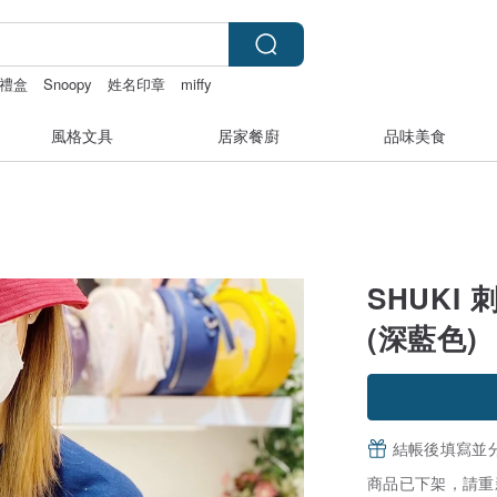
禮盒
Snoopy
姓名印章
miffy
風格文具
居家餐廚
品味美食
SHUKI
(深藍色)
結帳後填寫並
商品已下架，請重