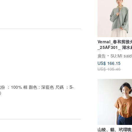
Vernal_春和剪
_25AF301_ 湖水
廣告
SU:MI said
US$ 166.15
US$ 195.46
：100% 棉 顏色 : 深藍色 尺碼 ：S-
）
山稜、貓、玳瑁噴