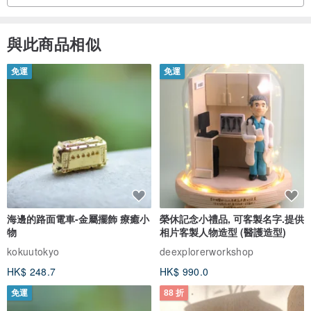
與此商品相似
免運
免運
海邊的路面電車-金屬擺飾 療癒小
榮休記念小禮品, 可客製名字.提供
物
相片客製人物造型 (醫護造型)
kokuutokyo
deexplorerworkshop
HK$ 248.7
HK$ 990.0
免運
88 折