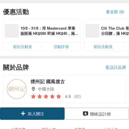
優惠活動
看全部 (6)
10/8 - 31/8：用 Mastercard 單筆
Citi The Club
簽賬滿 HK$580 即減 HK$40，滿 H
分回贈，滿 HK$580
K$2,500 即減 HK$300，星期五、
Coins（名額
六、日滿 HK$880 即減 HK$80（名
前往活動頁
活動詳情
前往活動頁
額有限，額滿即止，僅限「常用信
用卡」結帳）
關於品牌
逛設計品牌
煙州記 國風復古
中國大陸
4.9
(82)
加入關注
聯絡設計師