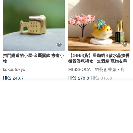
拱門隧道的小屋-金屬擺飾 療癒小
【24H出貨】星願貓 6款水晶擴香
物
微景香氛禮盒 | 無酒精 寵物友善
MISSPOCA・貓藝術香氛・寵物友善
kokuutokyo
HK$ 248.7
HK$ 278.8
HK$ 316.8
88 折
我要訂製
加入收藏
了解品牌