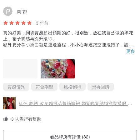
周*郡
3 年前
真的好美，到貨質感超出預期的好，很別緻，放在我自己做的捧花
上，裙子質感再次升級♡。
額外要分享小插曲就是運送過程，不小心海運跟空運混錯了，設計
師店家服務超級好，忙著幫我處理，婚禮當天踩線到達～真的好感
更多
動，等到最後一刻滿滿的期待，很推薦大家可以選購，品質跟服務
無可挑剔，是100分的好店家。 謝謝♡辛苦了
再次感謝店家，讓我婚禮圓滿成功。
質感優異
符合期望
風格獨特
想再回購
紅色 錦綉 改良領提花蕾絲旗袍 婚宴晚宴結婚洋裝禮服 新娘敬酒服
3 人覺得有幫助
看品牌所有評價 (82)