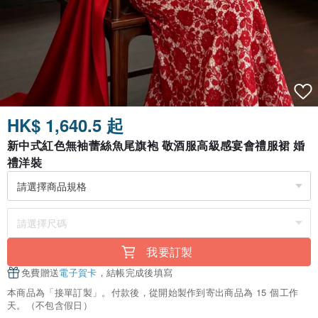
HK$ 1,640.5 起
新中式紅色無袖蕾絲魚尾旗袍 敬酒服高級感宴會禮服裙 婚
禮洋裝
我要訂製
免費贈送
電子賀卡
，結帳完成後填寫
本商品為「接單訂製」。付款後，從開始製作到寄出商品為 15 個工作
天。（不包含假日）