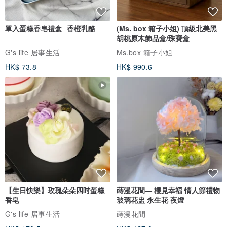
單入蛋糕香皂禮盒─香橙乳酪
(Ms. box 箱子小姐) 頂級北美黑
胡桃原木飾品盒/珠寶盒
G's life 居事生活
Ms.box 箱子小姐
HK$ 73.8
HK$ 990.6
【生日快樂】玫瑰朵朵四吋蛋糕
蒔漫花間— 櫻見幸福 情人節禮物
香皂
玻璃花盅 永生花 夜燈
G's life 居事生活
蒔漫花間