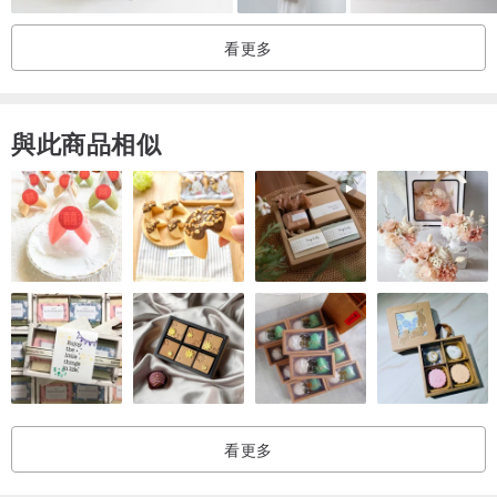
尺寸：長 105 cm
看更多
腰帶
材質：牛皮
與此商品相似
尺寸：以五個尺寸為主（購買產品時請你備註需要尺寸）
S 77 cm
M 87 cm
L 97 cm
XL 107 cm
備註：
提醒你，由於我們品牌的產品都由自然資料製造，而且我們把握產品
的品質， 因此每個包包都有一輩子的保障！
我們品牌以客人為主，因此如果你喜歡的包包已售完了，不猶豫直接
看更多
與我們聯繫，我們會照你品味與想要幫你挑顏色 / 帶子等等。
包包均為人工手量，有1-3cm左右誤差屬正常。