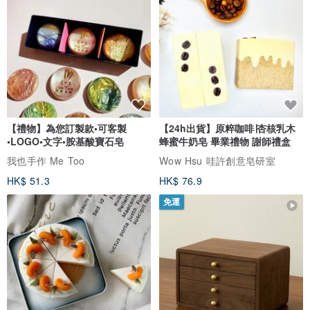
【禮物】為您訂製款•可客製
【24h出貨】原粹咖啡∣杏核乳木
•LOGO•文字•胺基酸寶石皂
蜂蜜牛奶皂 畢業禮物 謝師禮盒
我也手作 Me Too
Wow Hsu 哇許創意皂研室
HK$ 51.3
HK$ 76.9
免運