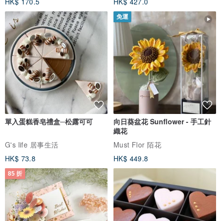
HK$ 170.5
HK$ 427.0
免運
單入蛋糕香皂禮盒─松露可可
向日葵盆花 Sunflower - 手工針
織花
G's life 居事生活
Must Flor 陌花
HK$ 73.8
HK$ 449.8
85 折