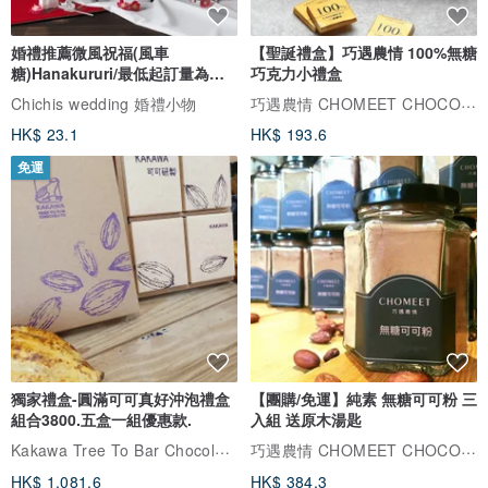
婚禮推薦微風祝福(風車
【聖誕禮盒】巧遇農情 100%無糖
糖)Hanakururi/最低起訂量為五
巧克力小禮盒
個
巧遇農情 CHOMEET CHOCOLATE
Chichis wedding 婚禮小物
HK$ 23.1
HK$ 193.6
免運
獨家禮盒-圓滿可可真好沖泡禮盒
【團購/免運】純素 無糖可可粉 三
組合3800.五盒一組優惠款.
入組 送原木湯匙
Kakawa Tree To Bar Chocolate
巧遇農情 CHOMEET CHOCOLATE
HK$ 1,081.6
HK$ 384.3