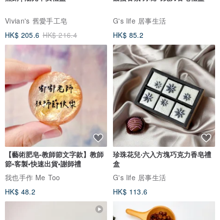
Vivian's 舊愛手工皂
G's life 居事生活
HK$ 205.6
HK$ 216.4
HK$ 85.2
【藝術肥皂-教師節文字款】教師
珍珠花兒‧六入方塊巧克力香皂禮
節•客製•快速出貨•謝師禮
盒
我也手作 Me Too
G's life 居事生活
HK$ 48.2
HK$ 113.6