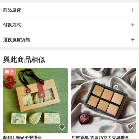
請你注意實在的與照片上的產品可能會有稍微的色差。
商品運費
Made With Love of Siberian Heart
付款方式
退款換貨須知
與此商品相似
95 折
熱銷 | 陽光平安禮盒
甜蜜香氛 方塊巧克力香皂禮盒