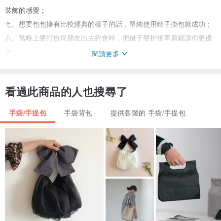
裝飾的感覺；
七、想要包包擁有比較經典的樣子的話，單純使用鏈子掛包就成功；
八、當晚上要打扮與朋友出去約會時，把鏈子雙折後單肩戴讓你更優
雅；
閱讀更多
九、如果帶子與鏈子都摘下的話，包包就可以當作手抓包。
看過此商品的人也搜尋了
細節
材料： 牛皮，豬面皮（內裏）
手袋/手提包
手袋背包
提供客製的 手袋/手提包
尺寸：高 12.5 cm / 寬 19 cm / 厚 5.5 cm
帶子
材質：牛皮（基底），織帶
尺寸：長 110 cm
鏈子
材質：銅