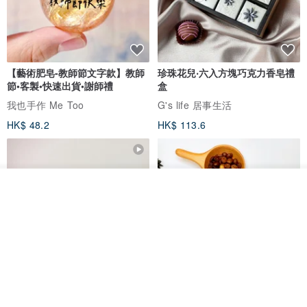
【藝術肥皂-教師節文字款】教師
珍珠花兒‧六入方塊巧克力香皂禮
節•客製•快速出貨•謝師禮
盒
我也手作 Me Too
G's life 居事生活
HK$ 48.2
HK$ 113.6
看其他商品
了解品牌
【禮物】為您訂製款•可客製
【24h出貨】原粹咖啡∣杏核乳木
•LOGO•文字•胺基酸寶石皂
蜂蜜牛奶皂 畢業禮物 謝師禮盒