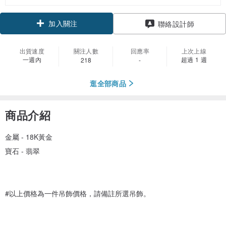
加入關注
聯絡設計師
出貨速度
關注人數
回應率
上次上線
一週內
超過 1 週
218
-
逛全部商品
商品介紹
金屬 - 18K黃金
寶石 - 翡翠
#以上價格為一件吊飾價格，請備註所選吊飾。