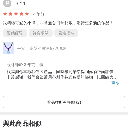
R****l
2 年前
很精緻可愛的小熊，非常適合日常配戴，期待更多新的作品！
質感優異
符合期望
風格獨特
平安 - 翡翠小熊吊飾連項繩
設計師於 2 年前回覆
很高興你喜歡我們的產品，同時感到榮幸得到你的正面評價，
非常感謝！我們會繼續用心創作各式各樣的飾物，以回饋大家
對我們的支持！
更多
最近很多新產品已經陸續上架，你可以瀏覽我們的官網和在各
社交媒體的發布資料。歡迎你推介一下我們給朋友，齊來支持
看品牌所有評價 (2)
本地原創！謝謝！！
與此商品相似