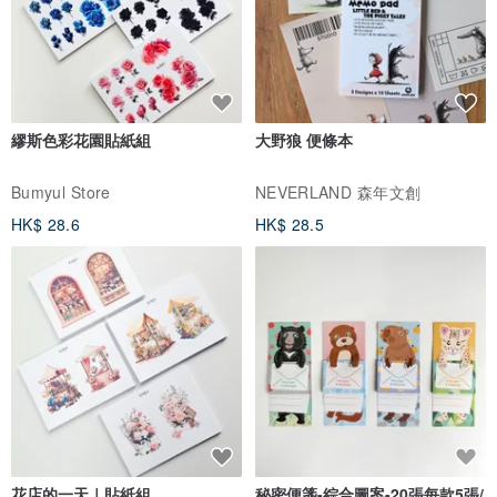
繆斯色彩花園貼紙組
大野狼 便條本
Bumyul Store
NEVERLAND 森年文創
HK$ 28.6
HK$ 28.5
花店的一天｜貼紙組
秘密便箋-綜合圖案-20張每款5張/