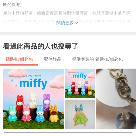
匠的歡迎。
屬於中硬植鞣革，纖維密度高且油脂含量豐富，造就其硬挺中兼具彈
性的特色，在軟硬之間達到很好的平衡，因此廣泛被運用在各種高級
閱讀更多
皮件上。
鞣製過程中沒有過多的塗飾掩蓋，因此保有皮面自然的紋理質感，且
看過此商品的人也搜尋了
呈現出柔和的光澤。
鎖匙扣/鎖匙包
配件飾品
提供客製的 鎖匙扣/鎖匙包
｜客製烙印服務
可免費在指定位置烙印或燙金文字，含空格十個字母為限。
(細節請聯繫設計師)
｜產地
台灣
｜交期
若無現貨，下單訂製需等待 5 - 10 個工作天