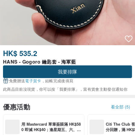
HK$ 535.2
HANS - Gogoro 鑰匙套 - 海軍藍
我要排隊
免費贈送
電子賀卡
，結帳完成後填寫
此商品目前沒現貨，你可以按「我要排隊」，當有貨會主動發信通知你
優惠活動
看全部 (5)
用 Mastercard 單筆簽賬滿 HK$58
Citi The Club
0 即減 HK$40；逢星期五、六、日
分回贈，滿 HK$580
滿 HK$880 即減 HK$80（名額有
Coins（名額