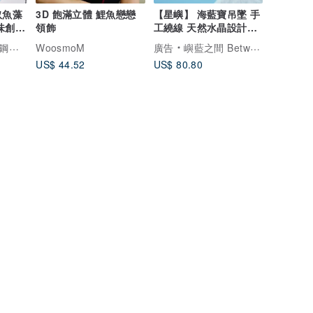
奴魚藻
3D 飽滿立體 鯉魚戀戀
【星嶼】 海藍寶吊墜 手
味創意
領飾
工繞線 天然水晶設計手
鍊 項鏈 海水藍寶
灣設計製造
WoosmoM
廣告
嶼藍之間 Between Blues
US$ 44.52
US$ 80.80