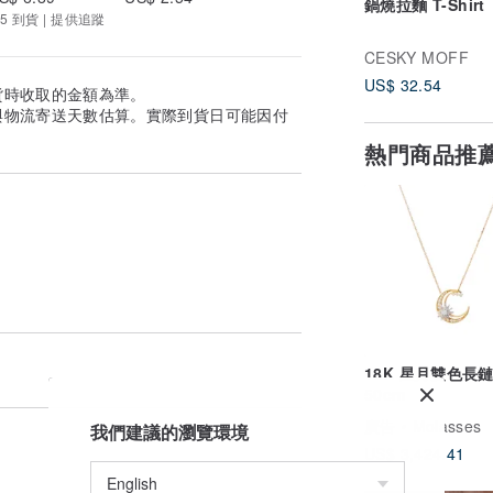
鍋燒拉麵 T-Shirt
5 到貨 | 提供追蹤
CESKY MOFF
US$ 32.54
貨時收取的金額為準。
與物流寄送天數估算。實際到貨日可能因付
熱門商品推
18K 星月雙色長
50cm
廣告
Molasses
我們建議的瀏覽環境
US$ 3,424.41