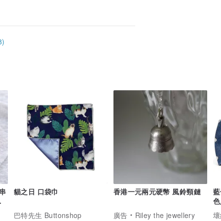
)
串
貓之日 口袋巾
香港一元兩元硬幣 風鈴頸鏈
藍
零
色
巴特先生 Buttonshop
廣告
Riley the jewellery
壞