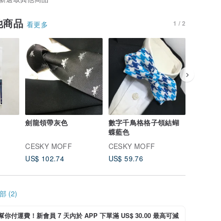
他商品
1 / 2
看更多
劍龍領帶灰色
數字千鳥格格子領結蝴
數字千鳥
蝶藍色
蝶紅色
CESKY MOFF
CESKY MOFF
CESKY 
US$ 102.74
US$ 59.76
US$ 59.
 (2)
i 幫你付運費！新會員 7 天內於 APP 下單滿 US$ 30.00 最高可減