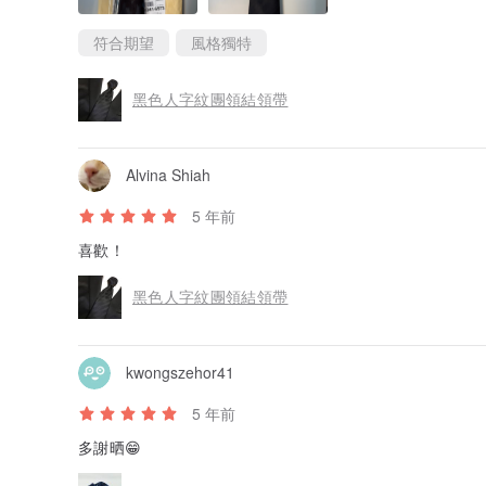
符合期望
風格獨特
黑色人字紋團領結領帶
Alvina Shiah
5 年前
喜歡！
黑色人字紋團領結領帶
kwongszehor41
5 年前
多謝晒😁