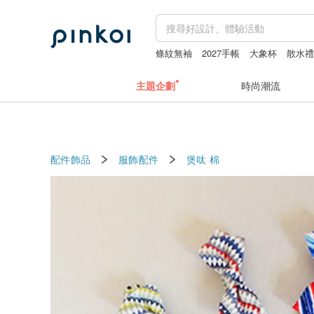
條紋無袖
2027手帳
大象杯
散水
主題企劃
時尚潮流
配件飾品
服飾配件
煲呔
棉