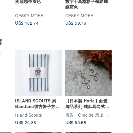
劍龍領帶灰色
數字千鳥格格子領結蝴
數字千鳥
蝶藍色
蝶紅色
CESKY MOFF
CESKY MOFF
CESKY 
US$ 102.74
US$ 59.76
US$ 59.
薦
鏈
ISLAND SCOUTS 男
【日本製 Horie】鈦愛
Bandana復古條子方巾
飾品系列-純鈦耳勾式十
日本進口老機織全棉面
字耳環-銀
Island Scouts
廣告
Omoide 思出 生活館
料
US$ 25.86
US$ 55.68