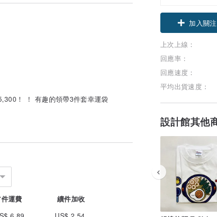
加入關注
上次上線：
回應率：
回應速度：
平均出貨速度：
¥15,300！ ！ 有趣的領帶3件套幸運袋
設計館其他
首件運費
續件加收
S$ 6.89
US$ 2.54