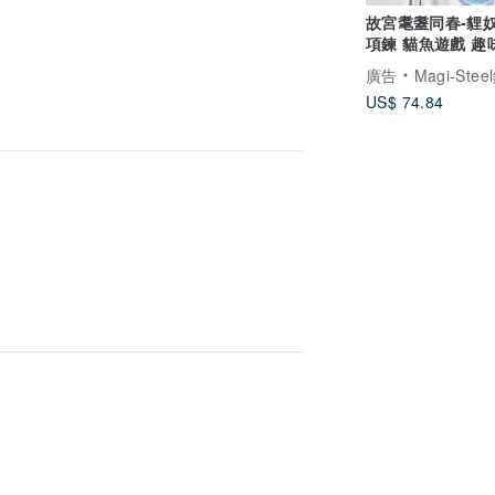
故宮耄耋同春-貍
項鍊 貓魚遊戲 趣
項鍊 愛貓族 禮物
廣告
Magi-Steel鋼之藝薄鋼飾品 故宮授權聯名商品 台
US$ 74.84