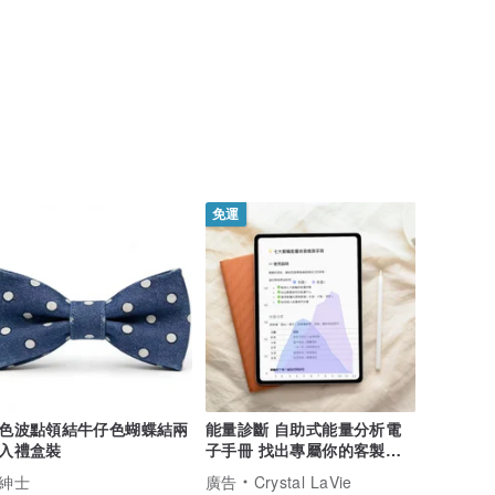
免運
色波點領結牛仔色蝴蝶結兩
能量診斷 自助式能量分析電
入禮盒裝
子手冊 找出專屬你的客製水
晶手鍊
紳士
廣告
Crystal LaVie