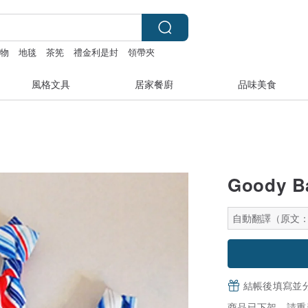
禮物
地毯
茶筅
禮金利是封
領帶夾
風格文具
居家餐廚
品味美食
Goody 
自動翻譯（原文
結帳後填寫並
商品已下架，請重