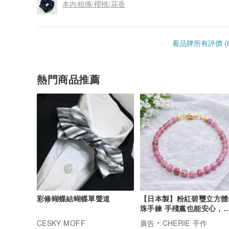
本內相傳/櫻桃/花香
看品牌所有評價 (8
熱門商品推薦
彩條蝴蝶結蝴蝶單聲道
【日本製】粉紅碧璽立方體
珠手鍊 手殘黨也能安心，
壓力的單觸式配戴
CESKY MOFF
廣告
CHERIE 手作