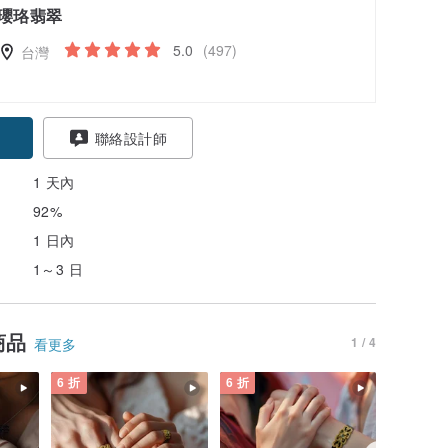
瓔珞翡翠
5.0
(497)
台灣
聯絡設計師
1 天內
92%
1 日內
1～3 日
商品
1 / 4
看更多
6 折
6 折
6 折