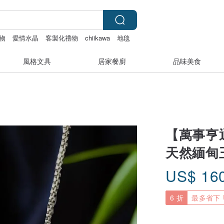
物
愛情水晶
客製化禮物
chiikawa
地毯
風格文具
居家餐廚
品味美食
【萬事亨
天然緬甸玉
US$
16
6 折
最多省下 U