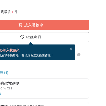
剩最後
1
件
放入購物車
收藏商品
分享，免費幫你寄送電子賀卡。
電子賀卡是什麼？
心加入收藏夾
24 小時內出貨。現在下單預估 8/9~8/25 到貨。
望清單不怕錯過，有優惠會立刻提醒你喔！
 (4)
有商品六折回饋
0 % OFF
情