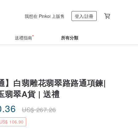
我想在 Pinkoi 上販售
登入/註冊
送禮指南
所有分類
通】白翡雕花翡翠路路通項鍊|
翡翠A貨 | 送禮
0.36
US$
267.26
S$ 106.90