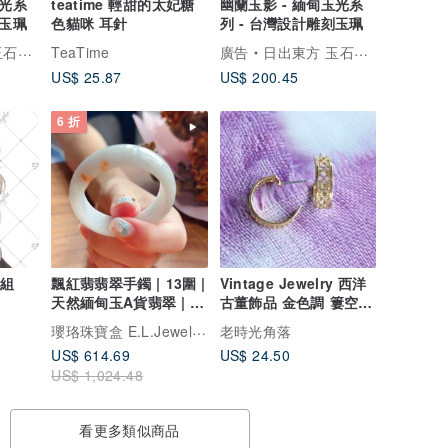
玉光系
teatime 輕甜的太妃糖
幽蘭玉影 - 緬甸玉光系
刻玉珮
色貓咪 耳針
列 - 台灣設計雕刻玉珮
unrise
TeaTime
廣告
日出東方 玉石作坊 Oriental Sunrise
US$ 25.87
US$ 200.45
6 折
 組
飄紅翡翡翠手鐲 | 13圍 |
Vintage Jewelry 西洋
天然緬甸玉A貨翡翠 | 送
古董飾品 金色調 簍空 C
禮
圈 針式耳環
瓔珞珠寶盒 E.L.Jewelry Box
老時光角落
US$ 614.69
US$ 24.50
US$ 1,024.48
看更多類似商品