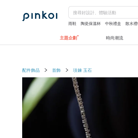
雨鞋
陶瓷保溫杯
中秋禮盒
散水禮
主題企劃
時尚潮流
配件飾品
首飾
項鍊
玉石