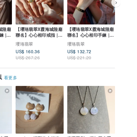
城隍廟
【瓔珞翡翠X霞海城隍廟
【瓔珞翡翠X霞海城隍廟
【瓔珞翡
 |
聯名】心心相印戒指 |
聯名】心心相印手鍊 |
聯名】福
10%公益捐贈
10%公益捐贈
鍊 | 
瓔珞翡翠
瓔珞翡翠
瓔珞翡翠
US$ 160.36
US$ 132.72
US$ 132
US$ 267.26
US$ 221.20
US$ 221
似
看更多