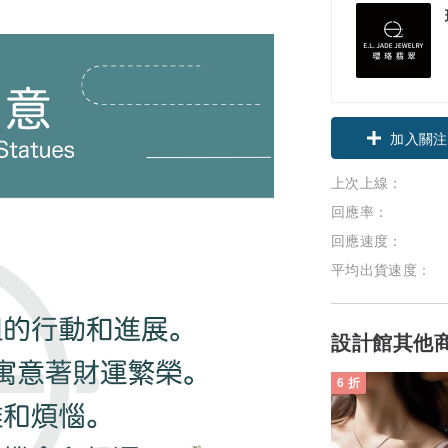
領優惠券
上次上線：
加入關注
回應率：
回應速度：
平均出貨速度：
設計館其他
6 折