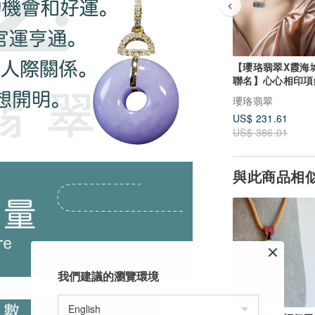
【瓔珞翡翠X霞海
聯名】心心相印項鍊
10%公益捐贈
瓔珞翡翠
US$ 231.61
US$ 386.01
與此商品相
我們建議的瀏覽環境