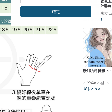
月圓吉語 - 福氣
列 - 台灣設計雕
確定
廣告
日出東方 玉石作坊 Oriental S
US$ 347.43
原創貼紙 隨機 50
୨୧ XoXo 小舖 ୨୧
US$ 218.31