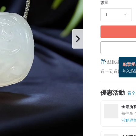
數量
結帳後填寫並
點擊愛
週一到週四，付款後 
加入慾
優惠活動
看全部
全館所
每件享 4
活動詳