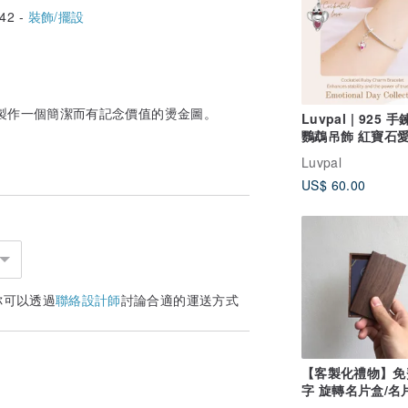
42 -
裝飾/擺設
製作一個簡潔而有記念價值的燙金圖。
Luvpal | 925 
鸚鵡吊飾 紅寶石愛
Emotional Day -
Luvpal
US$ 60.00
你可以透過
聯絡設計師
討論合適的運送方式
【客製化禮物】免
字 旋轉名片盒/名
卡夾 胡桃木 似顏