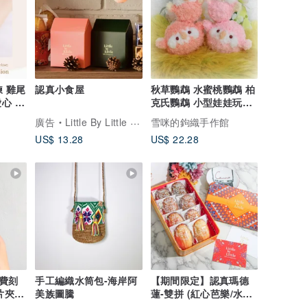
手鍊 雞尾
認真小食屋
秋草鸚鵡 水蜜桃鸚鵡 柏
心 |
克氏鸚鵡 小型娃娃玩偶
 Love
&圓圓體型 寵物鳥
廣告
Little By Little 精緻樂食
雪咪的鉤織手作館
US$ 13.28
US$ 22.28
費刻
手工編織水筒包-海岸阿
【期間限定】認真瑪德
片夾/
美族圖騰
蓮-雙拼 (紅心芭樂/水蜜
繪
桃) - 8入