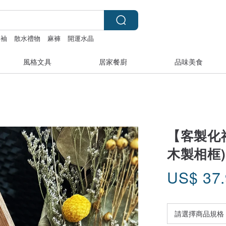
無袖
散水禮物
麻褲
開運水晶
風格文具
居家餐廚
品味美食
【客製化
木製相框)
US$
37