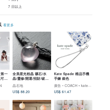
7 日以上
似
看更多
 第一
全美星光粉晶 礦石/水
Kate Spade 精品手機
色可選
晶/靈修/開運/招財/破煞/
手鍊 銀色
防小人
N
晶石地
廣告
COACH • kate spade 數位精品
US$ 88.20
US$ 61.47