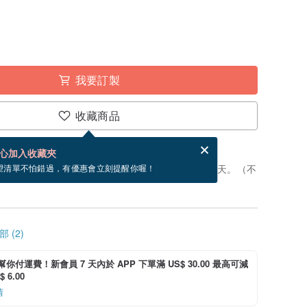
我要訂製
收藏商品
分享，免費幫你寄送電子賀卡。
電子賀卡是什麼？
心加入收藏夾
製」。付款後，從開始製作到寄出商品為 7 個工作天。（不
望清單不怕錯過，有優惠會立刻提醒你喔！
 (2)
i 幫你付運費！新會員 7 天內於 APP 下單滿 US$ 30.00 最高可減
 6.00
情