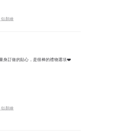
 似顏繪
量身訂做的貼心，是很棒的禮物選項❤️
 似顏繪