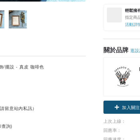
輕鬆擁
指定商
活動詳
關於品牌
逛設
領優惠券
加入關注
天,請留意站內私訊）
上次上線：
師查詢)
回應率：
回應速度：