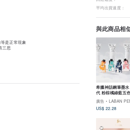
平均出貨速度：
與此商品相
均等是正常現象
請三思
希臘神話鋼筆墨水
代 粉棕橘綠藍五
24小時出貨
廣告
LABAN PE
US$ 22.28