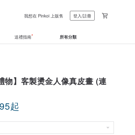
我想在 Pinkoi 上販售
登入/註冊
送禮指南
所有分類
禮物】客製燙金人像真皮畫 (連
.95
起