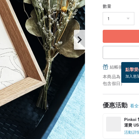
數量
結帳後填寫並
點擊愛
本商品為「接單訂
加入慾
包含假日）
優惠活動
看全部
Pinko
運費 US$
活動詳