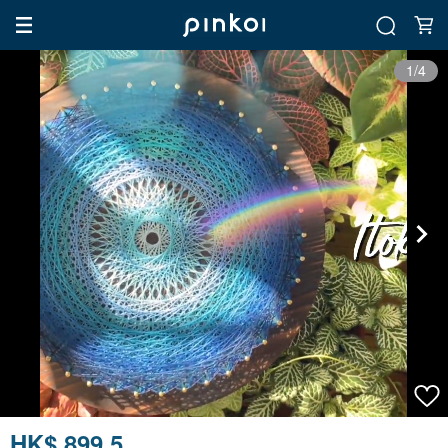
1/4
HK$ 899.5