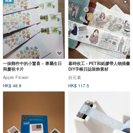
免運
一抹郵件中的小驚喜 – 專屬生日
暮時收工 - PET和紙膠帶人物插畫
與慶祝卡片
DIY手帳日誌裝飾素材
Apple Flower
自元素
HK$ 48.8
HK$ 117.5