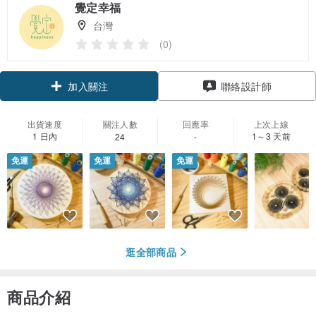
覺定幸福
台灣
(0)
領優惠券
聯絡設計師
加入關注
出貨速度
關注人數
回應率
上次上線
1 日內
1～3 天前
24
-
免運
免運
免運
逛全部商品
商品介紹