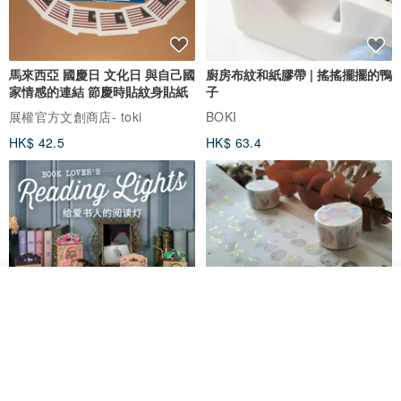
馬來西亞 國慶日 文化日 與自己國
廚房布紋和紙膠帶 | 搖搖擺擺的鴨
家情感的連結 節慶時貼紋身貼紙
子
展權官方文創商店- toki
BOKI
HK$ 42.5
HK$ 63.4
放入購物車
加入收藏
了解品牌
愛書人的閱讀書燈 閱讀小書燈禮
泡泡裡的世界5(日本和紙、 亮面
物學生文具英國 IF 文創進
PET)