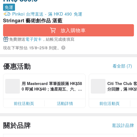
免運
Pinkoi 台灣直送 - 滿 HKD 490 免運
Stringart 藝術創作品 湛藍
放入購物車
免費贈送
電子賀卡
，結帳完成後填寫
現在下單預估 15/8~25/8 到貨。
優惠活動
看全部 (7)
用 Mastercard 單筆簽賬滿 HK$58
Citi The Club
0 即減 HK$40；逢星期五、六、日
分回贈，滿 HK$580
滿 HK$880 即減 HK$80（名額有
Coins（名額
限，額滿即止，僅限「常用信用
前往活動頁
活動詳情
前往活動頁
卡」結帳）
關於品牌
逛設計品牌