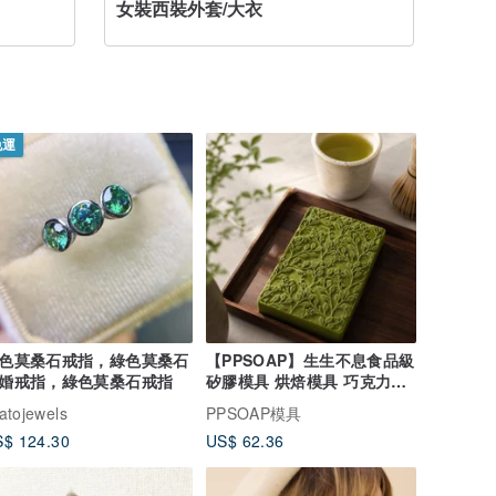
女裝西裝外套/大衣
🧥 雨衣 
免運
色莫桑石戒指，綠色莫桑石
【PPSOAP】生生不息食品級
婚戒指，綠色莫桑石戒指
矽膠模具 烘焙模具 巧克力模
手工皂模
atojewels
PPSOAP模具
$ 124.30
US$ 62.36