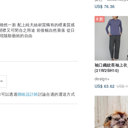
US$ 76.36
6 折
着煥然一新 配上純天絲材質獨有的樸素質感
開襟又可閉合之用途 前後幅自然垂落 從日
體現隨順藝術的自由
袖口織紋長袖上衣
(21W2SH10)
design+
US$ 63.62
US$ 1
你可以透過
聯絡設計師
討論合適的運送方式