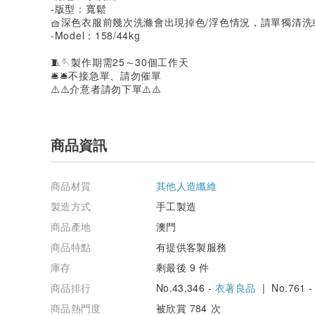
-版型：寬鬆
🧺深色衣服前幾次洗滌會出現掉色/浮色情況，請單獨清
-Model：158/44kg
🧵🪡製作期需25～30個工作天
🛎🛎不接急單、請勿催單
⚠️⚠️介意者請勿下單⚠️⚠️
商品資訊
商品材質
其他人造纖維
製造方式
手工製造
商品產地
澳門
商品特點
有提供客製服務
庫存
剩最後 9 件
商品排行
No.43,346 -
衣著良品
| No.761 
商品熱門度
被欣賞 784 次