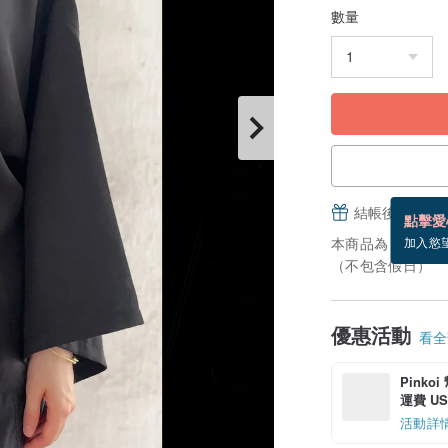
數量
結帳後填寫並
點擊愛
本商品為「接單訂
加入慾
（不包含假日）
優惠活動
看全部
Pinko
運費 US$
活動詳