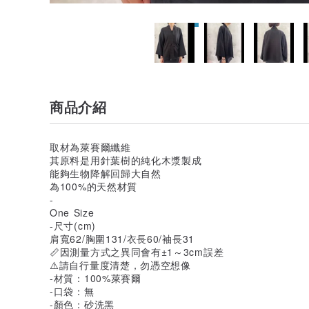
商品介紹
取材為萊賽爾纖維
其原料是用針葉樹的純化木漿製成
能夠生物降解回歸大自然
為100%的天然材質
-
One Size
-尺寸(cm)
肩寬62/胸圍131/衣長60/袖長31
📏因測量方式之異同會有±1～3cm誤差
⚠️請自行量度清楚，勿憑空想像
-材質：100%萊賽爾
-口袋：無
-顏色：砂洗黑