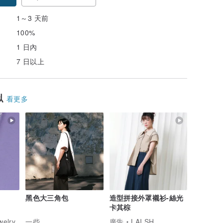
1～3 天前
100%
1 日內
7 日以上
似
看更多
黑色大三角包
造型拼接外罩襯衫-絲光
卡其棕
welry
一些
廣告
LAI.SH