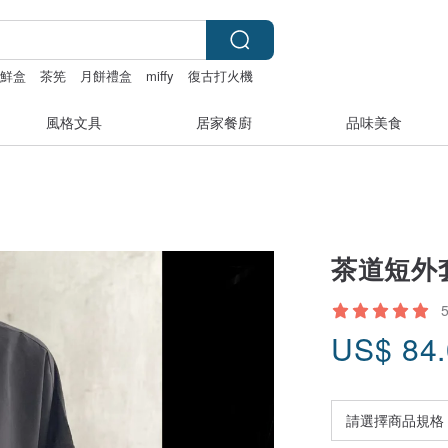
保鮮盒
茶筅
月餅禮盒
miffy
復古打火機
風格文具
居家餐廚
品味美食
茶道短外
US$
84