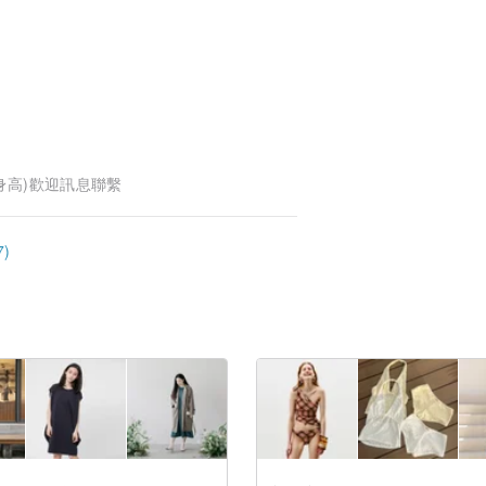
身高)歡迎訊息聯繫
)