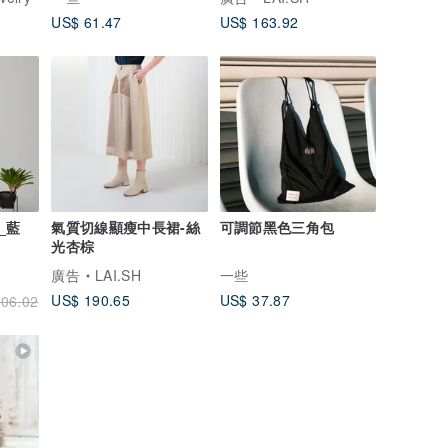
US$ 61.47
US$ 163.92
_藍
氣質切線顯瘦中長裙-絲
可調節黑色三角包
光杏棕
廣告
LAI.SH
一些
US$ 190.65
US$ 37.87
06.02