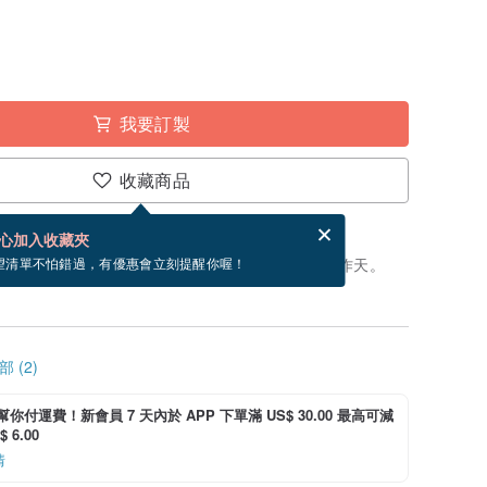
我要訂製
收藏商品
分享，免費幫你寄送電子賀卡。
電子賀卡是什麼？
心加入收藏夾
製」。付款後，從開始製作到寄出商品為 33 個工作天。
望清單不怕錯過，有優惠會立刻提醒你喔！
 (2)
i 幫你付運費！新會員 7 天內於 APP 下單滿 US$ 30.00 最高可減
 6.00
情