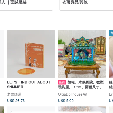
鮮人 ｜面試服裝
衣著良品/其他
LET'S FIND OUT ABOUT
教程。木偶劇院。微型
綠
數碼
SNMMER
結
玩具屋。 1:12。兩種尺寸。
老書隨選
OlgaDollhouseArt
Er
US$ 26.73
US$ 5.00
US