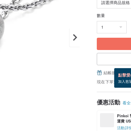
數量
結帳後填寫並
點擊愛
現在下單預估 8/17
加入慾
優惠活動
看全部
Pinko
運費 US$
活動詳