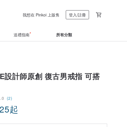
我想在 Pinkoi 上販售
登入/註冊
送禮指南
所有分類
LVE設計師原創 復古男戒指 可搭
5.0
(2)
.25
起