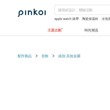
apple watch 錶帶
陶瓷保溫杯
冷泡
台灣月餅
麻褲
主題企劃
時尚潮流
配件飾品
首飾
戒指
其他金屬