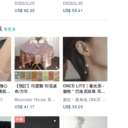
情侶手環 定制刻字
可客製化刻字
金玫瑰金
DISSOLVE
DISSOLVE
DISSOL
US$ 62.25
US$ 58.41
US$ 42.
似
看更多
情心
【預訂】印度製 印花桌
ONCE LITE | 暮光系 -
情侶手
布/方巾
遊牧 * 巴洛克珍珠 耳骨
夾 耳夾
Moonstar House 星月屋
O
廣告
鹿角兔 ONCE UPON A TIME
US$ 41.17
US$ 39.20
9 折