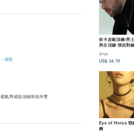
狄卡皮歐項鍊/男士
男生項鍊 情侶對鍊
onyx
 -
戒指
US$ 34.75
鎖骨霸氣男戒指項鏈情侶吊墜
Eye of Horus 
鍊