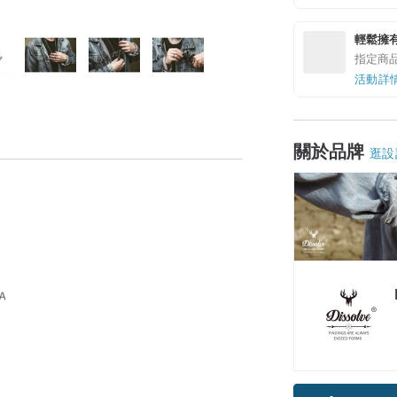
輕鬆擁
指定商
活動詳
關於品牌
逛設