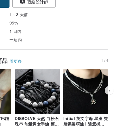
聯絡設計師
1～3 天前
95%
1 日內
一週內
商品
1 / 4
看更多
古巴鏈
DISSOLVE 天然 白松石
Initial 英文字母 星座 雙
DISSO
物
珠串 能量男女手鍊 簡約
層鋼製項鍊 l 隨意拼配 I
簡約中線