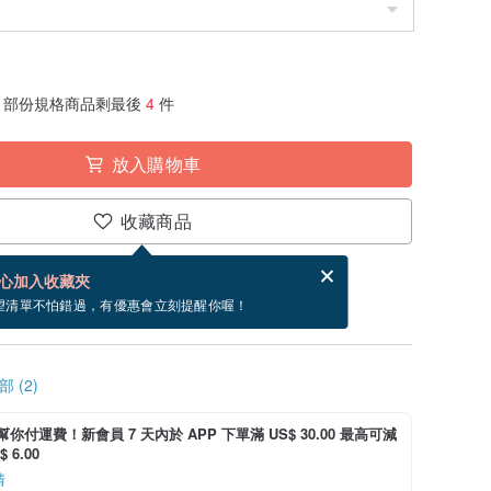
部份規格商品剩最後
4
件
放入購物車
收藏商品
分享，免費幫你寄送電子賀卡。
電子賀卡是什麼？
心加入收藏夾
~9/11 到貨。
望清單不怕錯過，有優惠會立刻提醒你喔！
 (2)
i 幫你付運費！新會員 7 天內於 APP 下單滿 US$ 30.00 最高可減
 6.00
情