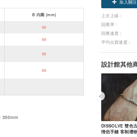
加入關注
B
內圍
(mm)
上次上線：
回應率：
60
回應速度：
65
平均出貨速度：
60
設計館其他
65
350mm
DISSOLVE 雙色
情侶手鏈 客制禮