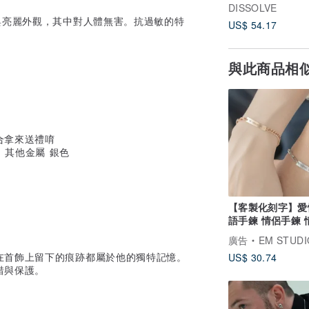
DISSOLVE
與亮麗外觀，其中對人體無害。抗過敏的特
US$ 54.17
與此商品相
合拿來送禮唷
【客製化刻字】愛
語手鍊 情侶手鍊 
環 客製化 情侶
廣告
EM STUDI
在首飾上留下的痕跡都屬於他的獨特記憶。
US$ 30.74
惜與保護。