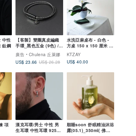
 中性
【客製】雙圈真皮編織
水洗亞麻桌布 - 白色 -
 鈦鋼
手環_黑色五金 (9色) /可
方桌 150 x 150 厘米 法
刻字
式桌布
廣告
Chulena 丘萊娜
KTZAY
US$ 40.00
US$ 23.66
US$ 26.28
頸鍊 項
漢克耳環/男士 中性 男
順睡soon 舒眠精油沐浴
生耳環 中性耳環 925銀
露(05.1)_350ml( 佛手
礦石 水晶
柑/苦橙葉/甜橙 )