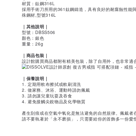
材質：鈦鋼316L
採用手術刀所用的361鈦鋼鑄造，具有良好的耐腐蝕性能
殊鋼材,型號316L
｜其他說明｜
型號：DBSS506
顏色：銀色
重量：26g
｜商品包裝｜
設計館購買商品都附有精美包裝，除了自用外，也非常適
｜保養說明｜
1. 定期用軟布擦拭或軟刷清洗
2. 做家務、沐浴、運動時請勿佩戴
3. 請勿讓兒童玩耍及吞食
4. 避免接觸尖銳物品及化學物質
產生刮痕或在空氣中氧化是無法避免的自然規律。佩戴者
請不要執著於「永不磨損」，只需要給你的首飾多一份愛