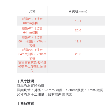
尺寸
A
內徑
(mm)
戒指#19（适合
19.1
60mm指围）
戒指#23（适合
20.6
64mm指围）
戒指#19（适合
60mm指围）+70cm
19.1
项链
戒指#23（适合
64mm指围）+70cm
20.6
项链
请留言真实姓名和身
份证号以便到达地清
关
｜尺寸說明｜
商品均為實體拍攝
詳細尺寸：外徑：25mm/內徑：17mm/厚度：7mm/鏈長：
尺寸均為手工測量，如有誤差請見諒
｜商品材質｜