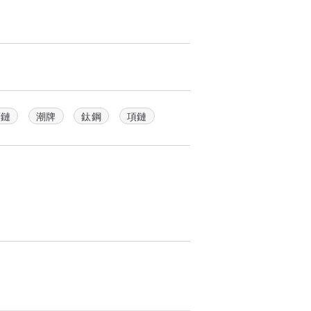
項鏈
潮牌
鈦鋼
項鏈