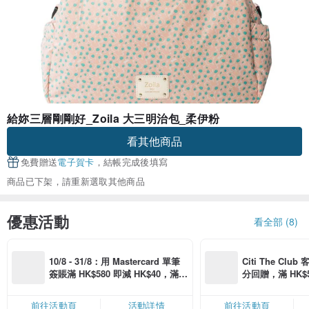
給妳三層剛剛好_Zoila 大三明治包_柔伊粉
看其他商品
免費贈送
電子賀卡
，結帳完成後填寫
商品已下架，請重新選取其他商品
優惠活動
看全部 (8)
10/8 - 31/8：用 Mastercard 單筆
Citi The Club
簽賬滿 HK$580 即減 HK$40，滿 H
分回贈，滿 HK$580
K$2,500 即減 HK$300，星期五、
Coins（名額
六、日滿 HK$880 即減 HK$80（名
前往活動頁
活動詳情
前往活動頁