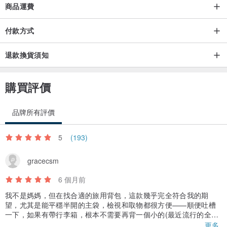
商品運費
付款方式
退款換貨須知
購買評價
品牌所有評價
5
(193)
gracecsm
6 個月前
我不是媽媽，但在找合適的旅用背包，這款幾乎完全符合我的期
望，尤其是能平穩半開的主袋，檢視和取物都很方便——順便吐槽
一下，如果有帶行李箱，根本不需要再背一個小的(最近流行的全開
式背包)在背上吧？——更讓我驚艷的是，包包不只挺還非常穩定，
更多