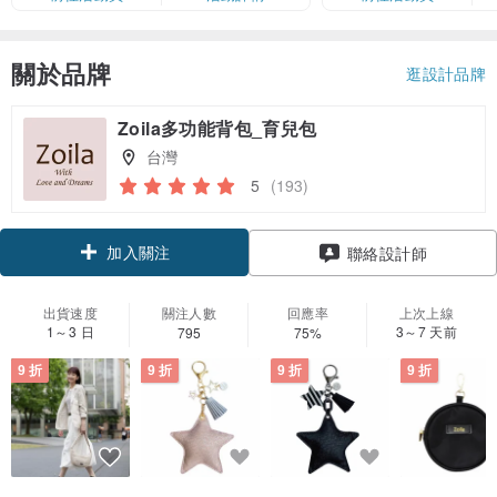
額有限，額滿即止，僅限「常用信
用卡」結帳）
關於品牌
逛設計品牌
Zoila多功能背包_育兒包
台灣
5
(193)
加入關注
聯絡設計師
出貨速度
關注人數
回應率
上次上線
1～3 日
3～7 天前
795
75%
9 折
9 折
9 折
9 折