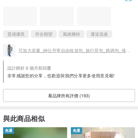
我隨手放在抱枕上都不會歪倒，有夠神奇！外側和內側的水瓶袋都
可以輕鬆放入750c.c.的飲料杯，不用橋來橋去，而且穩定不歪倒，
非常棒！能簡單擴充的設計也令人激賞，可旅用可日常，一包抵多
包~商品還有附防塵袋，超貼心！
質感優異
符合期望
風格獨特
運送迅速
可加大容量_紳仕丹寧自由收放包_旅行背包_媽媽包_後背包
設計師於 6 個月前回覆
非常感謝您的分享，也歡迎與我們分享更多使用意見喔!
看品牌所有評價 (193)
與此商品相似
免運
免運