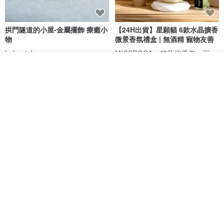
拱門隧道的小屋-金屬擺飾 療癒小
【24H出貨】星願貓 6款水晶擴香
物
微景香氛禮盒 | 無酒精 寵物友善
MISSPOCA・貓藝術香氛・寵物友善
kokuutokyo
看其他商品
HK$ 248.7
HK$ 278.8
HK$ 316.8
了解品牌
88 折
【一隅風景】水泥擺飾與乾燥花
森林系列 - 木製桌上靜音時鐘
拍照道具 迷你擺件 療癒小廢物
島人手作
松松果工作室