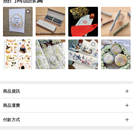
尺寸：
【青金石】
尺寸垂直約1.4厘米寬約1.4厘米
銀座高約0.3厘米
【粉紅珍珠】
尺寸直徑約1.0厘米
銀座高約0.3厘米
包裝重量：150克
商品資訊
【購物注意事項】
商品運費
因為使用的石頭是天然的，裂縫/夾雜物等在自然狀態下是原樣傳遞
的。
付款方式
雖然可能會有一些裂縫等，請理解這一點。