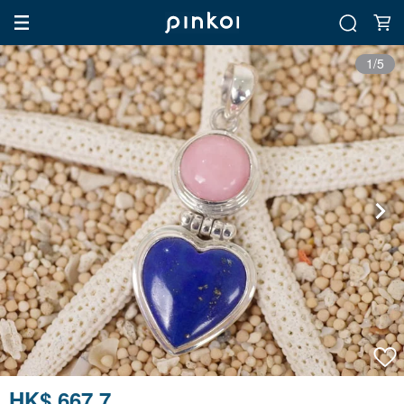
1/5
HK$ 667.7