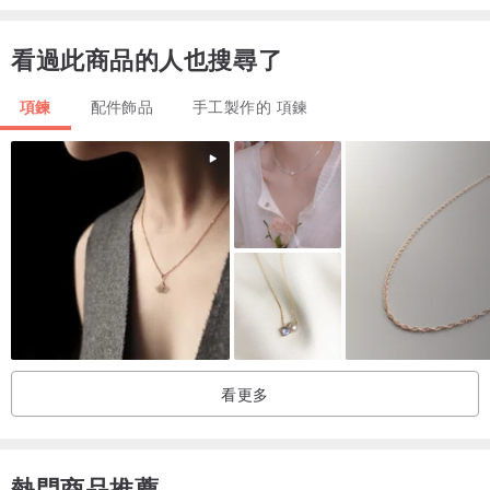
據說古石Lapis lazuli有改變命運的巨大力量
看過此商品的人也搜尋了
當你進入新世界時，它將是一個令人放心的盟友，你將有一個成功的
捷徑
項鍊
配件飾品
手工製作的 項鍊
它會。
在這段時間裡，我將一顆優雅的粉紅蛋白石與青金石相結合。
它在一個可愛的吊墜上完成，搖動搖擺。
※這個項目不包括在鏈中。
它只出售給吊墜頂部。
材料：
看更多
銀925
青金石
粉紅蛋白石
熱門商品推薦