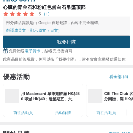
心臟的青金石和粉紅色蛋白石吊墜頂部
5
(1)
部分商品資訊是由 Google 自動翻譯，內容不完全精確。
翻譯成英文
顯示原文（日文）
我要排隊
免費贈送
電子賀卡
，結帳完成後填寫
此商品目前沒現貨，你可以按「我要排隊」，當有貨會主動發信通知你
優惠活動
看全部 (5)
用 Mastercard 單筆簽賬滿 HK$58
Citi The Club
0 即減 HK$40；逢星期五、六、日
分回贈，滿 HK$580
滿 HK$880 即減 HK$80（名額有
Coins（名額
限，額滿即止，僅限「常用信用
前往活動頁
活動詳情
前往活動頁
卡」結帳）