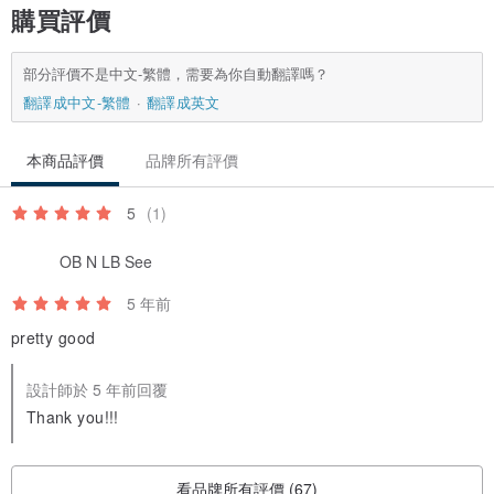
購買評價
請事先了解，由於光的反射等原因，一些印象會隨著真實的東西而改
變。
部分評價不是中文-繁體，需要為你自動翻譯嗎？
另外，根據您使用的顯示器的性能，
翻譯成中文-繁體
翻譯成英文
圖像的顏色可能與實際顏色略有不同。
請不要猶豫，問任何問題。
本商品評價
品牌所有評價
生產區域/生產方法
5
(1)
巴厘島手工起源
OB N LB See
5 年前
pretty good
設計師於 5 年前回覆
Thank you!!!
看品牌所有評價 (67)