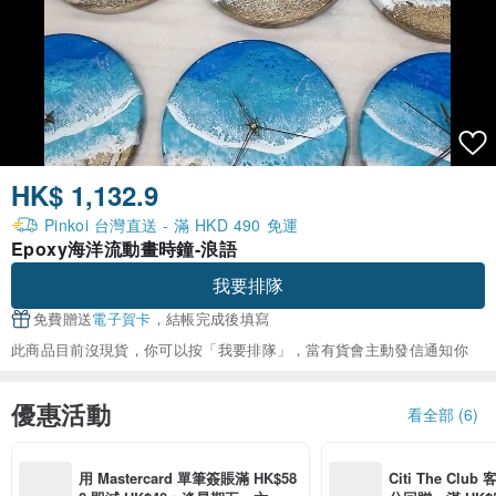
HK$ 1,132.9
Pinkoi 台灣直送 - 滿 HKD 490 免運
Epoxy海洋流動畫時鐘-浪語
我要排隊
免費贈送
電子賀卡
，結帳完成後填寫
此商品目前沒現貨，你可以按「我要排隊」，當有貨會主動發信通知你
優惠活動
看全部 (6)
用 Mastercard 單筆簽賬滿 HK$58
Citi The Club