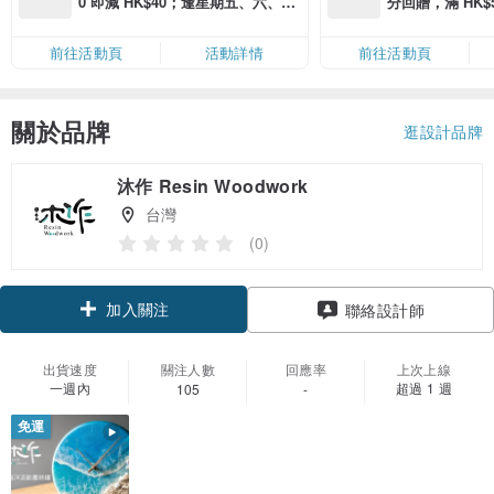
0 即減 HK$40；逢星期五、六、日
分回贈，滿 HK$580
滿 HK$880 即減 HK$80（名額有
Coins（名額
限，額滿即止，僅限「常用信用
前往活動頁
活動詳情
前往活動頁
卡」結帳）
關於品牌
逛設計品牌
沐作 Resin Woodwork
台灣
(0)
加入關注
聯絡設計師
出貨速度
關注人數
回應率
上次上線
一週內
超過 1 週
105
-
免運