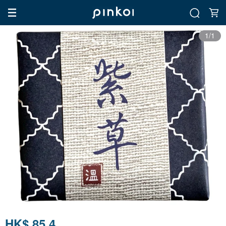
1/1
HK$ 85.4