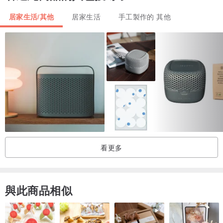
居家生活/其他
居家生活
手工製作的 其他
茶樹純露＋茶樹精油，具有抑菌殺菌、淨化控油、收斂毛捆的功效
原本是設計來潔顏，不過，溫溫發現，當胸口、背後有粉刺、痘痘時
看更多
搭配沐浴巾使用，有很棒的效果喔～
| 用途 | 潔顏、沐浴
與此商品相似
| 適用 | 油性、一般肌膚
| 成分 | 紫草浸泡橄欖油、椰子油、棕櫚油、甜杏仁油、蓖麻油、備長
炭粉、茶樹純露