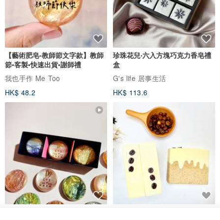
【藝術肥皂-教師節文字款】教師
珍珠花兒‧六入方塊巧克力香皂禮
節•客製•快速出貨•謝師禮
盒
我也手作 Me Too
G's life 居事生活
HK$ 48.2
HK$ 113.6
【禮物】為您訂製款•可客製
【24h出貨】原粹咖啡∣杏核乳木