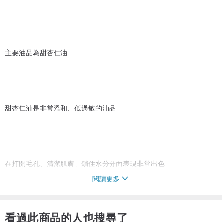
主要油品為甜杏仁油
甜杏仁油是非常溫和、低過敏的油品
在打開毛孔、清潔肌膚、鎖住水分分面表現非常出色
閱讀更多
看過此商品的人也搜尋了
洗完的感覺是清爽又保濕