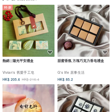
95 折
熱銷 | 陽光平安禮盒
甜蜜香氛 方塊巧克力香皂禮盒
Vivian's 舊愛手工皂
G's life 居事生活
HK$ 205.6
HK$ 216.4
HK$ 85.2