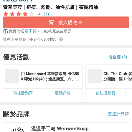
紫草荳荳 | 痘痘、粉刺、油性肌膚 | 茶樹精油
4
(1)
放入購物車
免費贈送
電子賀卡
，結帳完成後填寫
現在下單預估 14/8~17/8 到貨。
優惠活動
看全部 (6)
用 Mastercard 單筆簽賬滿 HK$58
Citi The Club
0 即減 HK$40；逢星期五、六、日
分回贈，滿 HK$580
滿 HK$880 即減 HK$80（名額有
Coins（名額
限，額滿即止，僅限「常用信用
前往活動頁
活動詳情
前往活動頁
卡」結帳）
關於品牌
逛設計品牌
溫溫手工皂 WenwenSoap