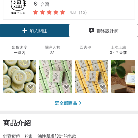
台灣
4.8
(12)
領優惠券
聯絡設計師
加入關注
出貨速度
關注人數
回應率
上次上線
一週內
3～7 天前
33
-
逛全部商品
商品介紹
針對痘痘、粉刺、油性肌膚設計的皂款