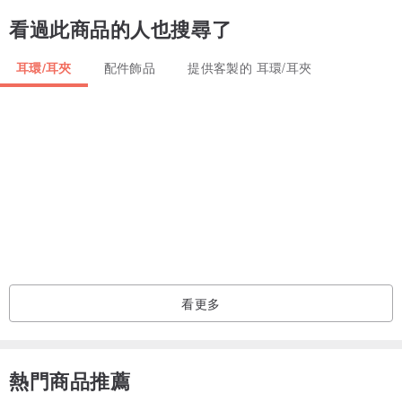
看過此商品的人也搜尋了
尺寸：串珠花磚的尺寸約1.5公分
耳環/耳夾
配件飾品
提供客製的 耳環/耳夾
款式：耳鈎材質可選金屬或矽膠。於訂單備註中註明即可
材質：日本MIYUKI玻璃珠、造型水晶，金屬配件，
產地/製造方式
made in TAIWAN
看更多
熱門商品推薦