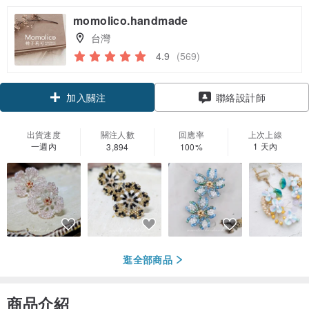
momolico.handmade
台灣
4.9
(569)
加入關注
聯絡設計師
出貨速度
關注人數
回應率
上次上線
一週內
1 天內
3,894
100%
逛全部商品
商品介紹