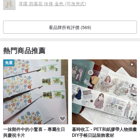
耳環 四葉花 珍珠 金色 (可改夾式)
看品牌所有評價 (569)
熱門商品推薦
免運
一抹郵件中的小驚喜 – 專屬生日
暮時收工 - PET和紙膠帶人物插畫
與慶祝卡片
DIY手帳日誌裝飾素材