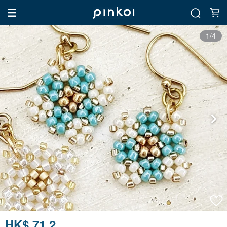
1/4
HK$ 71.2