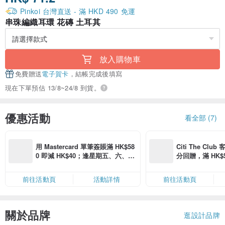
Pinkoi 台灣直送 - 滿 HKD 490 免運
串珠編織耳環 花磚 土耳其
放入購物車
免費贈送
電子賀卡
，結帳完成後填寫
現在下單預估 13/8~24/8 到貨。
優惠活動
看全部 (7)
用 Mastercard 單筆簽賬滿 HK$58
Citi The Club
0 即減 HK$40；逢星期五、六、日
分回贈，滿 HK$580
滿 HK$880 即減 HK$80（名額有
Coins（名額
限，額滿即止，僅限「常用信用
前往活動頁
活動詳情
前往活動頁
卡」結帳）
關於品牌
逛設計品牌