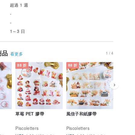
超過 1 週
-
-
1～3 日
商品
1 / 4
看更多
88 折
88 折
88 折
草莓 PET 膠帶
風信子和紙膠帶
節慶狗狗
Piscoletters
Piscoletters
Piscolett