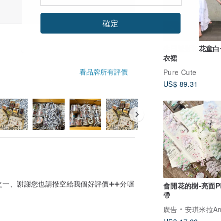
確定
生日派對和花童白
衣裙
看品牌所有評價
Pure Cute
US$ 89.31
之一、謝謝您也請撥空給我個好評價➕➕分喔
會開花的樹-亮面P
帶
廣告
安琪米拉Angel 