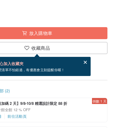
放入購物車
收藏商品
分享，免費幫你寄送電子賀卡。
電子賀卡是什麼？
心加入收藏夾
檔案。
望清單不怕錯過，有優惠會立刻提醒你喔！
 (2)
倒數 1 天
碼 2 天】9/8-10/8 精選設計限定 88 折
館全館 12 % OFF
情
前往活動頁