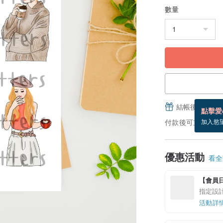
數量
結帳後填寫並
點擊愛
付款後可立即下載
加入慾
優惠活動
看全部
【會員日加
指定設計
活動詳