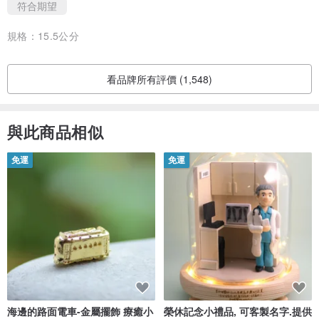
符合期望
2.電鍍金屬不建議洗澡/泡溫泉時配戴此鍊，避免加速金屬氧化褪色之
規格：
15.5公分
現象，氧化褪色後可能無法回復，金屬鍊不佩戴時請盡量用夾鍊袋收
好。
3.因每台電腦螢幕顯示設定不同，故商品顏色以實物為準。
看品牌所有評價 (1,548)
/郵寄服務/（必讀）
與此商品相似
・寄送台灣・
免運
免運
所有商品默認用香港郵政一般空郵寄送，如需要使用順豐發快件，需
補費用差額，此為服務費用差額，所以同時也需按商品數目收取相應
費用，如有任何問題請先與我聯絡，謝謝! (
www.pinkoi.com/prod
uct/FdCnZNra
)
- NT$400以下訂單︰以香港郵政一般空郵寄出，不提供郵件追蹤號
碼，大概5-10個工作天送達，望客人能耐心等候。（如要以空郵掛號
海邊的路面電車-金屬擺飾 療癒小
榮休記念小禮品, 可客製名字.提供
寄出，請跟設計師聯絡，需要額外收掛號費）