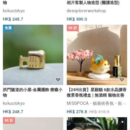
物
相片客製人物造型 (醫護造型)
(www.pinkoi.com/product/hITGkBYQ)
kokuutokyo
deexplorerworkshop
- NT$400或以上訂單︰以空郵掛號包裹寄出，提供郵件追蹤號碼，客
HK$ 248.7
HK$ 990.0
人能於香港郵政網頁追蹤郵件投寄狀況，大概5-10個工作天送達，望
免運
88 折
客人能耐心等候。
中華郵政・存局候領 (請跟設計師聯絡)
如收件人因故無確定之居所可供寄遞，可選擇存局候領服務，本店會
將郵件寄存於郵局設立之存局候領處，由收件人到局憑身分證明文件
領取。(客人需提供寄達地郵局名稱)
拱門隧道的小屋-金屬擺飾 療癒小
【24H出貨】星願貓 6款水晶擴香
物
微景香氛禮盒 | 無酒精 寵物友善
・寄送香港・
MISSPOCA・貓藝術香氛・寵物友善
kokuutokyo
所有商品默認用香港郵政一般平郵寄送，如需要使用順豐發快件，需
HK$ 248.7
HK$ 278.8
HK$ 316.8
補費用差額，此為服務費用差額，所以同時也需按商品數目收取相應
88 折
費用，如有任何問題請先與我聯絡，謝謝!
(www.pinkoi.com/product/JEPeGBdw)