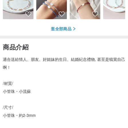
逛全部商品
商品介紹
適合送給情人、朋友、好姐妹的生日、結婚紀念禮物, 甚至是犒賞自己
啊！
/材質/
小管珠・小流蘇
/尺寸/
小管珠・約2-3mm