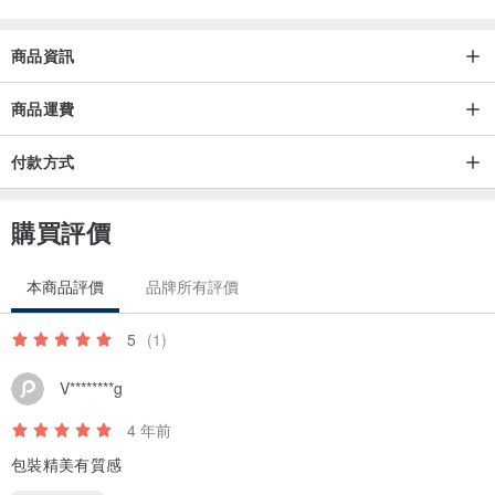
商品資訊
商品運費
付款方式
購買評價
本商品評價
品牌所有評價
5
(1)
V********g
4 年前
/注恴事項/
1.任何的飾品，都會隨著時間與空氣接觸而產生氧化，盡量的保護，
包裝精美有質感
飾品壽命更長久。