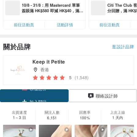
10/8 - 31/8：用 Mastercard 單筆
Citi The Club
簽賬滿 HK$580 即減 HK$40，滿 H
分回贈，滿 HK$580
K$2,500 即減 HK$300，星期五、
Coins（名額
六、日滿 HK$880 即減 HK$80（名
前往活動頁
活動詳情
前往活動頁
額有限，額滿即止，僅限「常用信
用卡」結帳）
關於品牌
逛設計品牌
Keep it Petite
香港
5
(1,548)
領優惠券
聯絡設計師
加入關注
出貨速度
關注人數
回應率
上次上線
1～3 日
1 天內
6,151
100%