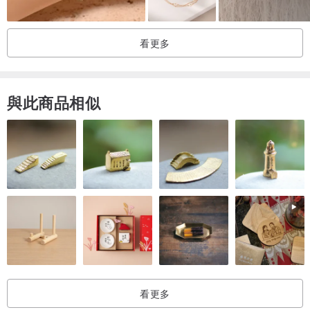
看更多
與此商品相似
方形啡白松石 • 雙色捷克珠 • 手鍊手環
www.pinkoi.com/product/iieydAMt?cat...
看更多