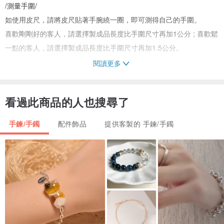
/測量手圍/
如使用皮尺，請將皮尺貼著手腕繞一圈，即可測得自己的手圍。
喜歡剛剛好的客人，請選擇製成品長度比手圍尺寸再加1公分 ; 喜歡鬆
一點的客人，請選擇製成品長度比手圍尺寸再加1.5公分。
閱讀更多
其他款式:
看過此商品的人也搜尋了
天然方柱白松石・手鍊手鏈
www.pinkoi.com/product/GcSZqSnG
手鍊/手鐲
配件飾品
提供客製的 手鍊/手鐲