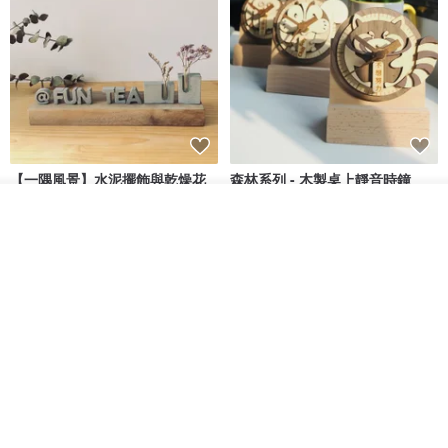
- HK$150以下訂單︰以平郵寄出，大概3-5個工作天送達。（如要以
掛號寄出，請跟設計師聯絡，需要額外收掛號費）
- HK$150或以上訂單︰以掛號形式寄出，需時2-3個工作天。
產地/製造方式
【一隅風景】水泥擺飾與乾燥花
森林系列 - 木製桌上靜音時鐘
香港手工製作
拍照道具 迷你擺件 療癒小廢物
看其他商品
島人手作
松松果工作室
了解品牌
HK$ 44.1
HK$ 50.1
HK$ 228.0
88 折
88 折