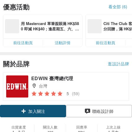
優惠活動
看全部 (6)
用 Mastercard 單筆簽賬滿 HK$58
Citi The Club
0 即減 HK$40；逢星期五、六、日
分回贈，滿 HK$580
滿 HK$880 即減 HK$80（名額有
Coins（名額
限，額滿即止，僅限「常用信用
前往活動頁
活動詳情
前往活動頁
卡」結帳）
關於品牌
逛設計品牌
EDWIN 臺灣總代理
台灣
5
(59)
領優惠券
聯絡設計師
加入關注
出貨速度
關注人數
回應率
上次上線
1～3 日
1 天內