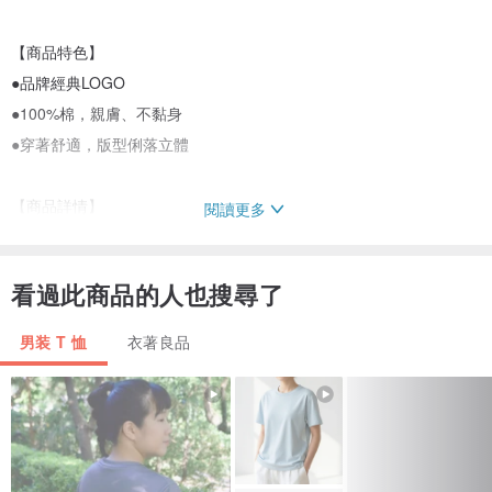
【商品特色】
●品牌經典LOGO
●100%棉，親膚、不黏身
●穿著舒適，版型俐落立體
【商品詳情】
閱讀更多
品牌經典短袖T恤，採用高品質材料，舒適透氣面料，適合日常穿
搭，高品質印花色彩鮮艷，手感舒適不易龜裂脫落，無論單穿或搭配
看過此商品的人也搜尋了
都能簡約時尚，是春夏不可錯過的必備單品。
男装 T 恤
衣著良品
【產品資訊】
▶商品貨號 : 371250019
▶商品表布材質：100%棉
機能丹寧精品男裝、女裝，歡迎參觀選購。