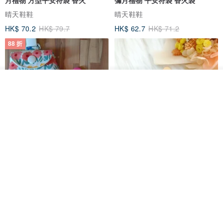
月禮物 方型平安符袋 香火
彌月禮物 平安符袋 香火袋
晴天鞋鞋
晴天鞋鞋
HK$ 70.2
HK$ 79.7
HK$ 62.7
HK$ 71.2
88 折
看其他商品
了解品牌
【5日內出貨】胖嘟嘟 平安符袋
水彩花園。平安符袋 (可繡名字)
彌月禮物 平安符袋 香火袋
QQ rabbit 手工嬰幼兒精品 彌月禮盒
晴天鞋鞋
HK$ 62.7
HK$ 71.2
HK$ 68.4
88 折
88 折