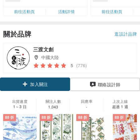
滿 HK$880 即減 HK$80（名額有
Coins（名額
限，額滿即止，僅限「常用信用
前往活動頁
活動詳情
前往活動頁
卡」結帳）
關於品牌
逛設計品牌
三渡文創
中國大陸
5
(776)
加入關注
聯絡設計師
出貨速度
關注人數
回應率
上次上線
1～3 日
超過 1 週
1,043
-
88 折
88 折
88 折
88 折