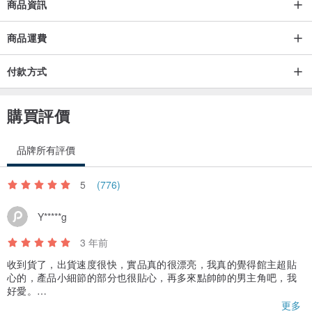
商品資訊
商品運費
付款方式
購買評價
品牌所有評價
5
(776)
Y*****g
3 年前
收到貨了，出貨速度很快，實品真的很漂亮，我真的覺得館主超貼
心的，產品小細節的部分也很貼心，再多來點帥帥的男主角吧，我
好愛。
重點是舘主非常大方，送了好多PET膠帶，
更多