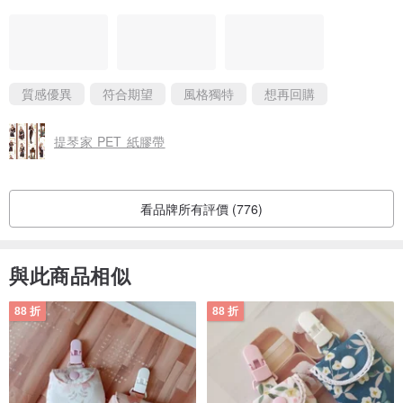
一定會再回購喔❤️
質感優異
符合期望
風格獨特
想再回購
提琴家 PET 紙膠帶
看品牌所有評價 (776)
與此商品相似
88 折
88 折