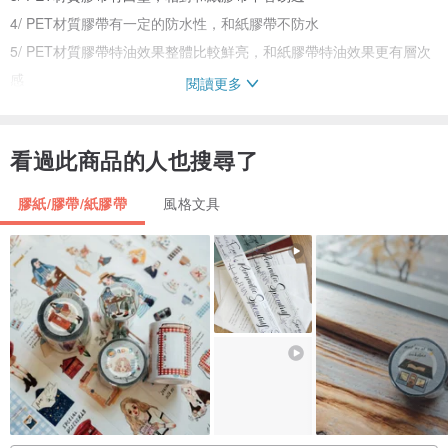
4/ PET材質膠帶有一定的防水性，和紙膠帶不防水
5/ PET材質膠帶特油效果整體比較鮮亮，和紙膠帶特油效果更有層次
感
閱讀更多
購前須知
看過此商品的人也搜尋了
1/ 實物會有些許色差，實際顏色以實物為準
2/ 膠帶封口處會載切不平、圖案不完整及留膠
膠紙/膠帶/紙膠帶
風格文具
3/ 特油在1mm內的移位屬正常情況
4/ 紙膠帶是一種很薄半透的紙，材質本身是微黃的，非純白色
而PET是一種類似尼龍透明的材質
5/ 膠帶上的圖案需自己裁剪
拍下商品即默認上述 為了您的權益 請在購買前仔細閱讀
如在使用中有任何疑問 歡迎諮詢設計師