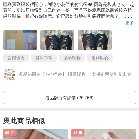
順利買到福袋很開心，謝謝小花們的付出😘❤️ 因為是和其他人一起
買的，所以只拍得到自己的這一份（而且不好意思因為最近較為忙
碌的關係，拍得有點隨意。它已經好好地在鞋袋裡面休息了）；不
過福袋抽到的都是我們各自很喜歡的款式，特別謝謝小花們用心挑
更多
選😭💖 我最喜歡的牛津日花布就是這一款呢！能收藏到真是太幸運
了🙏🏼
開箱過程依然令人心情雀躍又欣喜，不只是因為外包裝貼了鼓勵和
溫暖的文字，更是因為鞋盒內總有使人放鬆的香氣，以及親筆書
寫、繪製的小卡片。每次收到小花鞋，都很期待見到卡片上的文字
質感優異
符合期望
風格獨特
服務貼心
以及小插圖。無論是在包裝上、鞋款選擇上、服務層面上都能感受
到小花們滿滿的體貼、誠意以及祝福。非常謝謝小花們🥹🫶🏻 今年
母親節限定【1+1福袋】 限量販售 一次帶走兩雙鞋超划算
生日因為順利收藏到喜歡的小花鞋，因此更加開心了～
也祝福小花們來年都平安健康、心想事成唷❤️
看品牌所有評價 (25,769)
與此商品相似
88 折
88 折