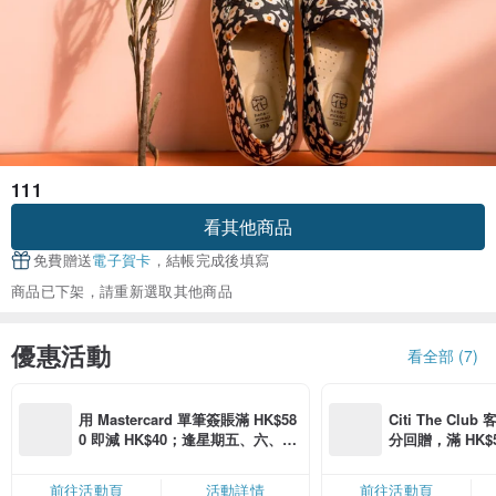
111
看其他商品
免費贈送
電子賀卡
，結帳完成後填寫
商品已下架，請重新選取其他商品
優惠活動
看全部 (7)
用 Mastercard 單筆簽賬滿 HK$58
Citi The Club
0 即減 HK$40；逢星期五、六、日
分回贈，滿 HK$580
滿 HK$880 即減 HK$80（名額有
Coins（名額
限，額滿即止，僅限「常用信用
前往活動頁
活動詳情
前往活動頁