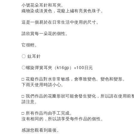
小號花朵耳針和耳夾。
織物染成淡黃色，花癡上繡有亮黃色珠子。
這是一個易於在日常生活中使用的尺寸。
請欣賞每一朵花的個性。
它很輕。
〇 鈦耳針
〇螺旋彈簧耳夾（k16gp）+100日元
□ 花癡作品對水非常敏感，會導致變色、變色和變形。
下雨天使用時請小心。
□ 我們作品的花瓣形狀可能會發生變化，所以請在使用前
請注意。
□ 所有作品均由手工完成。
沒有相同的，所以請享受每件作品的個性。
感謝您觀看到最後。