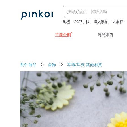
地毯
2027手帳
條紋無袖
大象杯
主題企劃
時尚潮流
配件飾品
首飾
耳環/耳夾
其他材質