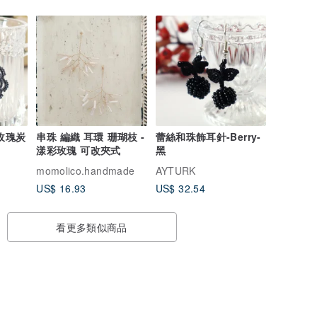
玫瑰炭
串珠 編織 耳環 珊瑚枝 -
蕾絲和珠飾耳針-Berry-
漾彩玫瑰 可改夾式
黑
momolico.handmade
AYTURK
US$ 16.93
US$ 32.54
看更多類似商品