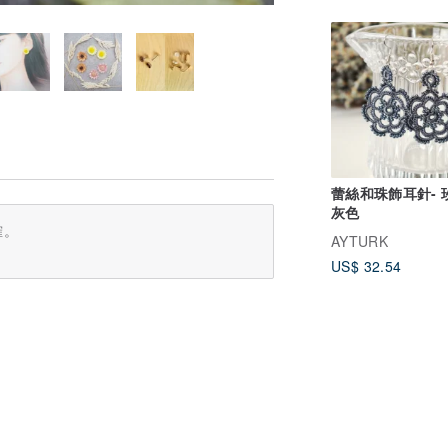
蕾絲和珠飾耳針- 
灰色
確。
AYTURK
US$ 32.54