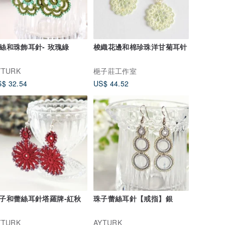
絲和珠飾耳針- 玫瑰綠
梭織花邊和棉珍珠洋甘菊耳针
YTURK
梔子莊工作室
$ 32.54
US$ 44.52
子和蕾絲耳針塔羅牌-紅秋
珠子蕾絲耳針【戒指】銀
YTURK
AYTURK