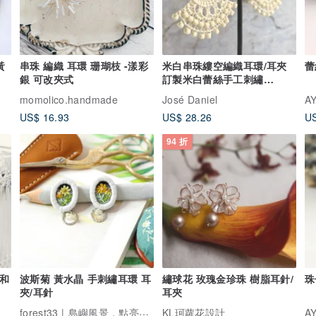
黃
串珠 編織 耳環 珊瑚枝 -漾彩
米白串珠縷空編織耳環/耳夾
蕾
銀 可改夾式
訂製米白蕾絲手工刺繡
Nhanduti 溫潤米白色 串珠與
momolico.handmade
José Daniel
A
蕾絲手工刺繡耳環/耳夾 - 生
US$ 16.93
US$ 28.26
US
成色 自然風
94 折
色和
波斯菊 黃水晶 手刺繡耳環 耳
繡球花 玫瑰金珍珠 樹脂耳針/
珠
夾/耳針
耳夾
forest33 | 島嶼風景，點亮你的日常光影。
KL珂蘿花設計
A