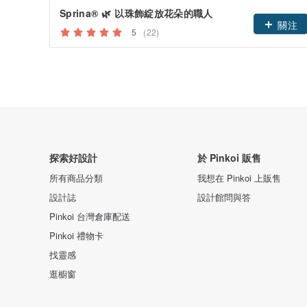
Sprina®︎ 🌿 以珠飾綻放花朵的職人
關注
5
(22)
探索好設計
於 Pinkoi 販售
所有商品分類
我想在 Pinkoi 上販售
設計誌
設計館問與答
Pinkoi 台灣倉庫配送
Pinkoi 禮物卡
找靈感
逛櫥窗