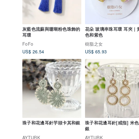
灰藍色流蘇與珊瑚粉色珠飾的
花朵 玻璃串珠耳環 耳夾 | 
耳環
色和紫色
FoFo
樹脂之女
US$ 26.54
US$ 65.93
珠子和花邊耳針芋頭卡其和銀
珠子和花邊耳針[戒指] 米
銀
AYTURK
AYTURK