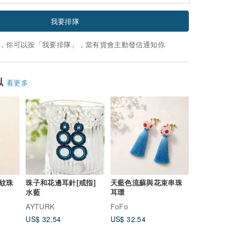
我要排隊
，你可以按「我要排隊」，當有貨會主動發信通知你
似
看更多
紋珠
珠子和花邊耳針[戒指]
天藍色流蘇與花束串珠
水藍
耳環
AYTURK
FoFo
US$ 32.54
US$ 32.54