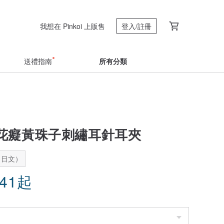
我想在 Pinkoi 上販售
登入/註冊
送禮指南
所有分類
花癡黃珠子刺繡耳針耳夾
：日文）
.41
起