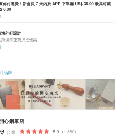
i 幫你付運費！新會員 7 天內於 APP 下單滿 US$ 30.00 最高可減
 6.00
情
有海外好設計
品跨境享運費折抵優惠
情
計品牌
開心鋼筆店
5.0
(1,880)
台灣