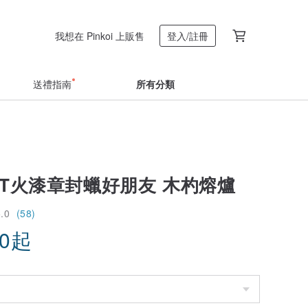
我想在 Pinkoi 上販售
登入/註冊
送禮指南
所有分類
MT火漆章封蠟好朋友 木杓熔爐
5.0
(58)
90
起