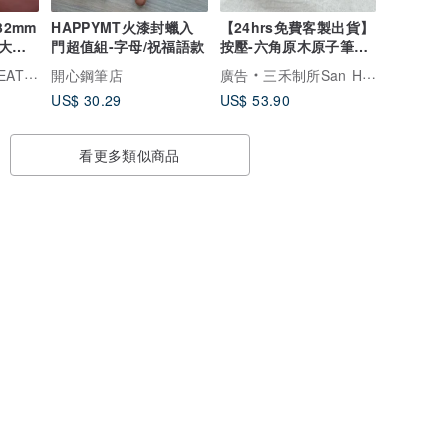
 32mm
HAPPYMT火漆封蠟入
【24hrs免費客製出貨】
大利
門超值組-字母/祝福語款
按壓-六角原木原子筆
馬鞍革 多色
(黑色F) 免費刻字
精品手工皮件
開心鋼筆店
廣告
三禾制所San Ho Studio
US$ 30.29
US$ 53.90
看更多類似商品