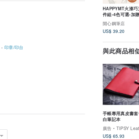
HAPPYMT火漆巧
件組-4色可選-加
開心鋼筆店
US$ 39.20
 -
印章/印台
與此商品相
手帳專用真皮書套
白筆記本
廣告
TIPSY Leather 
US$ 65.93