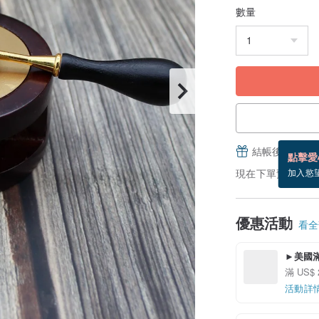
數量
結帳後填寫並
點擊愛
現在下單預估 8/14
加入慾
優惠活動
看全部
►美國滿
滿 US$ 
活動詳