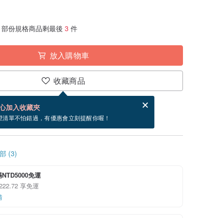
部份規格商品剩最後
3
件
放入購物車
收藏商品
分享，免費幫你寄送電子賀卡。
電子賀卡是什麼？
心加入收藏夾
~8/23 到貨。
望清單不怕錯過，有優惠會立刻提醒你喔！
 (3)
NTD5000免運
222.72 享免運
情