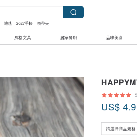
地毯
2027手帳
領帶夾
風格文具
居家餐廚
品味美食
HAPPY
US$
4.