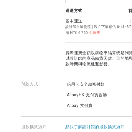
一個赤裸的秘密/奶茶白色系
www.pinkoi.com/product/8KFS23EX
運送方式
回憶美好童年 / 粉藍黃色系
基本運送
U
www.pinkoi.com/product/w4xNnqyv
設計師自選物流 | 現在下單預估 8/14~8/2
滿 NT$ 6,750
免運費
實際運費金額以購物車結算或是到
以設計師的商品備貨天數、目的地
款時間與物流延遲影響。
付款方式
信用卡安全加密付款
AlipayHK 支付寶香港
Alipay 支付寶
退款換貨須知
點我了解設計館的退款換貨須知