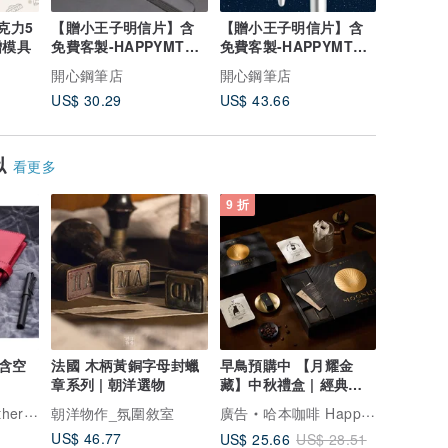
克力5
【贈小王子明信片】含
【贈小王子明信片】含
【贈小王
贈模具
免費客製-HAPPYMT開
免費客製-HAPPYMT開
免費客製-
心鋼珠筆-極黑
心鋼筆-3色可選
珠筆筆座
開心鋼筆店
開心鋼筆店
開心鋼筆
US$ 30.29
US$ 43.66
US$ 36.
似
看更多
9 折
含空
法國 木柄黃銅字母封蠟
早鳥預購中 【月耀金
章系列 | 朝洋選物
藏】中秋禮盒 | 經典配
方-典雅款-小
Goods
朝洋物作_氛圍敘室
廣告
哈本咖啡 Happen Coffee
US$ 46.77
US$ 25.66
US$ 28.51