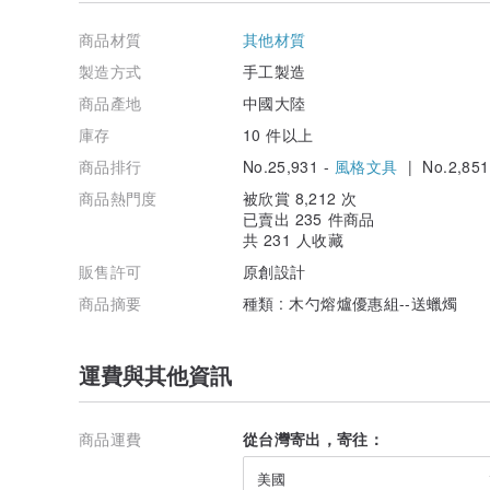
無可救藥的浪漫/藍紫色系
www.pinkoi.com/product/UhSSdQVc
商品材質
其他材質
漫步在原野森林/綠色系
製造方式
手工製造
www.pinkoi.com/product/yJMJ7FC4
商品產地
中國大陸
想帶你去旅遊/藍綠色系
庫存
10 件以上
www.pinkoi.com/product/aUNe688x
商品排行
No.25,931 -
風格文具
| No.2,851
宇宙探險記/藍色系
商品熱門度
被欣賞 8,212 次
www.pinkoi.com/product/ipwaYTr4
已賣出 235 件商品
共 231 人收藏
日落前的海岸線/淡藍紫色系
www.pinkoi.com/product/zKAdPy2U
販售許可
原創設計
商品摘要
種類 : 木勺熔爐優惠組--送蠟燭
一個人的寂寞/黑白灰系
www.pinkoi.com/product/nabv5UwB
運費與其他資訊
有一點怦然心動/粉色系
www.pinkoi.com/product/88bMcVWe
陪你看落日餘暉/金色系
商品運費
從台灣寄出，寄往：
www.pinkoi.com/product/JGzDqDJe
美國