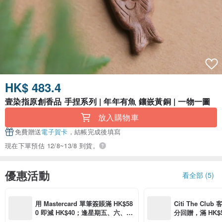
HK$ 483.4
壹染指原創香品 手捏系列 | 年年有魚 鑲嵌黃銅 | 一物一圖
放入購物車
免費贈送
電子賀卡
，結帳完成後填寫
現在下單預估 12/8~13/8 到貨。
優惠活動
看全部 (5)
用 Mastercard 單筆簽賬滿 HK$58
Citi The Club
0 即減 HK$40；逢星期五、六、日
分回贈，滿 HK$580
滿 HK$880 即減 HK$80（名額有
Coins（名額