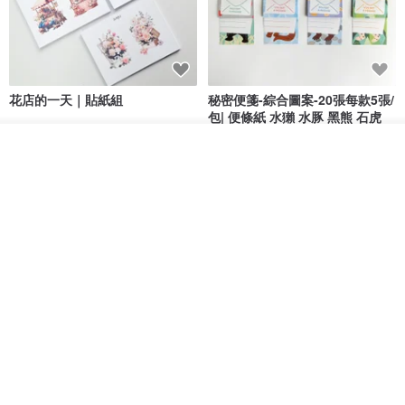
花店的一天｜貼紙組
秘密便箋-綜合圖案-20張每款5張/
包| 便條紙 水獺 水豚 黑熊 石虎
Bumyul Store
mark taiwan 文創紀念品
放入購物車
加入收藏
了解品牌
HK$ 17.2
HK$ 36.5
鬼屋貼紙包
秘密便箋-水獺/20張一包 | 便條紙