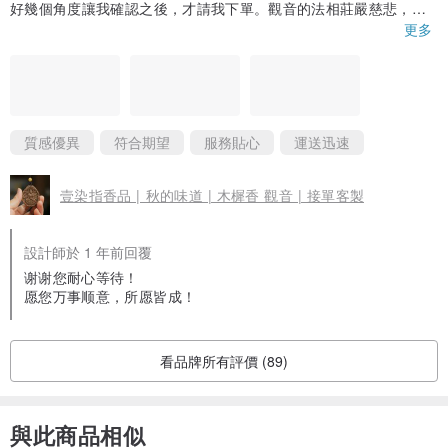
好幾個角度讓我確認之後，才請我下單。觀音的法相莊嚴慈悲，項
恆常的體溫讓香韻，忽明忽暗，溜入身子，溜進鼻子，似有似無，撥
墜拿在手上還有淡淡的香味，讓人有種平靜感。也謝謝小禮物，真
更多
動心弦。
的很滿意🥰 極度推薦！
> 保養
不可強損，應注意
防潮、防水、防火保存
。不佩戴時應置於陰涼、乾
質感優異
符合期望
服務貼心
運送迅速
燥環境。如在使用過程中不慎沾水，請用紙巾將水吸乾後，置於陽光
下曬干即可。
壹染指香品 | 秋的味道 | 木樨香 觀音 | 接單客製
因不添加任何化學防腐制劑，所以必須避免受潮，如不慎受潮發黴，
設計師於 1 年前回覆
只需用刷子清理晾乾後，用棉布輕輕擦拭，並密封2至3天即可恢復。
谢谢您耐心等待！
愿您万事顺意，所愿皆成！
總之，經常佩戴與盤玩是最好的保存方法。
看品牌所有評價 (89)
cn.pinkoi.com/store/ghfdesign
古華飛平面設計工作室的品牌、
相冊客製設計館！歡迎進入網址瞭解！
與此商品相似