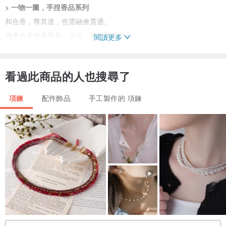
> 一物一圖，手捏香品系列
和合香，尊其道，也需融會貫通。
傳承的不僅是香方、古法，更是那份初心。
閱讀更多
手藝人的風骨，在於心，而不止於形。
新制香品，更加古樸、守拙、可愛。
看過此商品的人也搜尋了
以泥塑的手法塑形，再以竹刀即興繪制圖案，每一件都是唯一，十分
令人歡喜。
項鍊
配件飾品
手工製作的 項鍊
規格：長約5.2cmx寬約2cmx厚約1cm
（可指定掛繩顏色，請備注或發送站內信說明。）
和合香的重點是模擬香氣。因此，千萬不要把香方中的材料當成中
藥，去進行一味一味的分析功效，這是完全沒有必要的。因為香材的
有效成分是通過揮髮油的形式被身體吸收。從調香的角度來看，木質
香材通常可以幫助我們理氣舒緩；藥草香材可以幫助我們排毒解郁，
兩者結合，自然就讓人產生，或愉悅舒暢，或靜心安神，或通達活