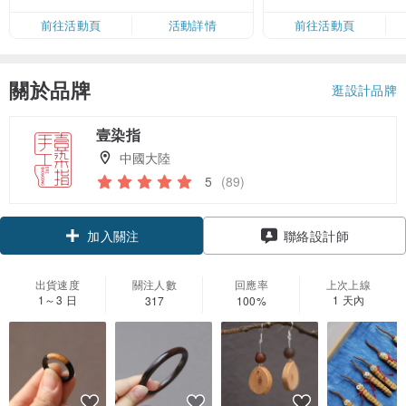
限，額滿即止，僅限「常用信用
前往活動頁
活動詳情
前往活動頁
卡」結帳）
關於品牌
逛設計品牌
壹染指
中國大陸
5
(89)
領優惠券
聯絡設計師
加入關注
出貨速度
關注人數
回應率
上次上線
1～3 日
1 天內
317
100%