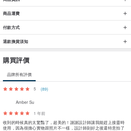
和配比製成。
商品運費
和合香是最具東方氣韻的香品，它內斂、深邃、悠長，有很強的的神
付款方式
秘感。
退款換貨須知
古人認為「聚天地純陽之物而生者，為香」。佩戴香品具有清心養
生、舒緩壓力、香身安命、聚陽氣避陰邪之效。
購買評價
純手工製作的合香香品，工序繁雜，
氣醇厚，持久留香，適合生聞、
品牌所有評價
佩戴、盤玩。
中醫講究日積月累，隨主人接觸時間的延長，呈現出香味的豐富與變
5
(89)
化。
Amber Su
香品素雅文藝，隨身佩戴不僅香身、養生，更能給您增添幾分典雅的
1 年前
氣質。
收到的時候真的太驚豔了，超美的！謝謝設計師讓我能趕上接靈時
揉搓、盤玩後，不僅香韻悠長，而且光澤可人。
使用，因為很擔心實物跟照片不一樣，設計師刻好之後還特意拍了