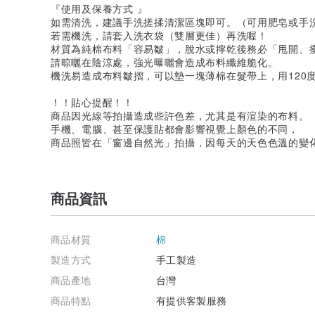
『使用及保養方式 』
如需清洗，建議手洗搓揉清潔區塊即可。（可用肥皂或手
若需機洗，請套入洗衣袋（雙層更佳）再洗喔！
材質為純棉布料「容易皺」，脫水或擰乾後務必「甩開、
請晾曬在陰涼處，強光曝曬會造成布料纖維脆化。
機洗易造成布料皺摺，可以墊一塊薄棉在髮帶上，用120
！！貼心提醒！！
商品因光線等拍攝造成些許色差，尤其是有渲染的布料。
手機、電腦、甚至保護貼都會影響視覺上顏色的不同，
商品照皆在「窗邊自然光」拍攝，因每天的天色色溫的變
商品資訊
商品材質
棉
製造方式
手工製造
商品產地
台灣
商品特點
有提供客製服務