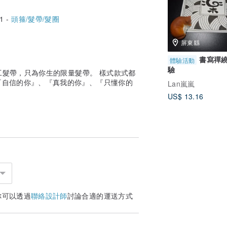
1 -
頭箍/髮帶/髮圈
屏東縣
書寫禪
體驗活動
驗
手工髮帶，只為你生的限量髮帶。 樣式款式都
『自信的你』、『真我的你』、『只懂你的
Lan嵐嵐
US$ 13.16
你可以透過
聯絡設計師
討論合適的運送方式