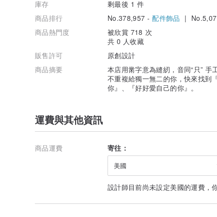
庫存
剩最後 1 件
商品排行
No.378,957 -
配件飾品
| No.5,07
商品熱門度
被欣賞 718 次
共 0 人收藏
販售許可
原創設計
商品摘要
本店用黹字意為縫紉，音同“只” 
不重複給獨一無二的你，快來找到
你』、『好好愛自己的你』。
運費與其他資訊
商品運費
寄往：
美國
設計師目前尚未設定美國的運費，