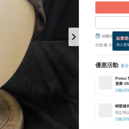
結帳後填寫並
點擊愛
付款後 24 小時
加入慾
優惠活動
看全部
Pinko
運費 US$
活動詳
輕鬆擁
指定商
活動詳