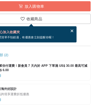
放入購物車
收藏商品
分享，免費幫你寄送電子賀卡。
電子賀卡是什麼？
心加入收藏夾
內出貨。（不包含週五到週日）
望清單不怕錯過，有優惠會立刻提醒你喔！
 (2)
i 幫你付運費！新會員 7 天內於 APP 下單滿 US$ 30.00 最高可減
 6.00
情
有海外好設計
品跨境享運費折抵優惠
情