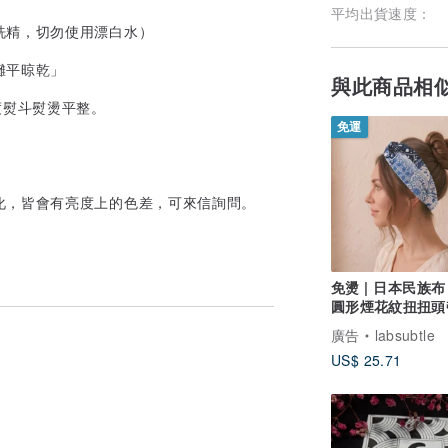
平均出貨速度：
洗精，切勿使用漂白水）
攤平晾乾」
與此商品相
度熨斗熨燙平整。
免運
化，皆會有亮度上的色差，可來信詢問。
免燙 | 日本民族布
圓形煙花紋扭扭頭帶
手作髮帶 |
廣告
labsubtle
US$ 25.71