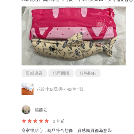
質感優異
想再回購
服務貼心
花紋小鯨玩偶-小鯨魚1號
張馨云
3 年前
商家很貼心，商品符合想像，質感顏質都滿意👍