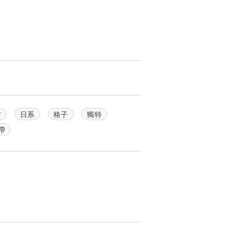
布
日系
格子
獨特
帶