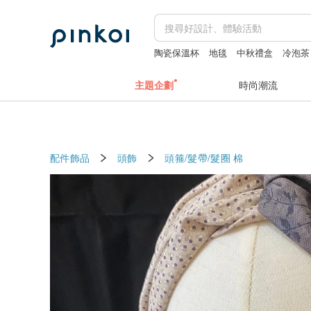
陶瓷保溫杯
地毯
中秋禮盒
冷泡茶
主題企劃
時尚潮流
配件飾品
頭飾
頭箍/髮帶/髮圈
棉