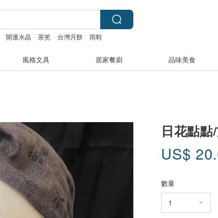
開運水晶
茶筅
台灣月餅
雨鞋
風格文具
居家餐廚
品味美食
日花點點
US$
20
數量