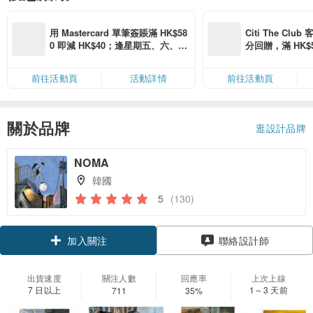
用 Mastercard 單筆簽賬滿 HK$58
Citi The Club
0 即減 HK$40；逢星期五、六、日
分回贈，滿 HK$580
滿 HK$880 即減 HK$80（名額有
Coins（名額
限，額滿即止，僅限「常用信用
前往活動頁
活動詳情
前往活動頁
卡」結帳）
關於品牌
逛設計品牌
NOMA
韓國
5
(130)
加入關注
聯絡設計師
出貨速度
關注人數
回應率
上次上線
7 日以上
1～3 天前
711
35%