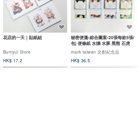
花店的一天｜貼紙組
秘密便箋-綜合圖案-20張每款5張/
包| 便條紙 水獺 水豚 黑熊 石虎
Bumyul Store
mark taiwan 文創紀念品
HK$ 17.2
HK$ 36.5
放入購物車
加入收藏
了解品牌
鬼屋貼紙包
秘密便箋-水獺/20張一包 | 便條紙