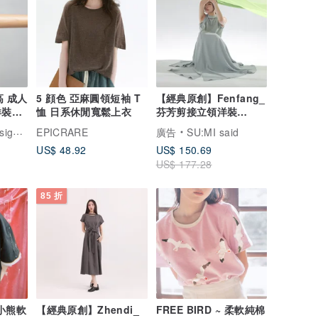
成人
5 顔色 亞麻圓領短袖 T
【經典原創】Fenfang_
恤 日系休閒寬鬆上衣
芬芳剪接立領洋裝
_CLD029_淺藍
九窩設計
EPICRARE
廣告
SU:MI said
US$ 48.92
US$ 150.69
US$ 177.28
85 折
 小熊軟
【經典原創】Zhendi_
FREE BIRD ~ 柔軟純棉