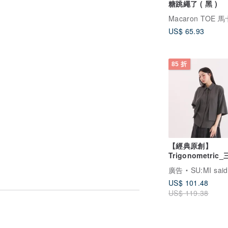
糖跳繩了 ( 黑 )
US$ 65.93
85 折
【經典原創】
Trigonometric
數小露背襯衫_CLT
廣告
SU:MI said
灰藍
US$ 101.48
US$ 119.38