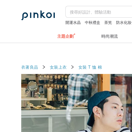
開運水晶
中秋禮盒
茶筅
防水化妝
主題企劃
時尚潮流
衣著良品
女裝上衣
女裝 T 恤
棉