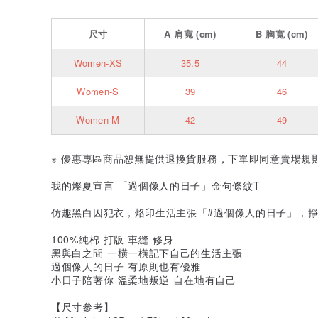
尺寸
A
肩寬
(cm)
B
胸寬
(cm)
Women-XS
35.5
44
Women-S
39
46
Women-M
42
49
※ 優惠專區商品恕無提供退換貨服務，下單即同意賣場規
我的燦夏宣言 「過個像人的日子」金句條紋T
仿趣黑白囚犯衣，烙印生活主張「#過個像人的日子」，
100%純棉 打版 車縫 修身
黑與白之間 一橫一橫記下自己的生活主張
過個像人的日子 有原則也有優雅
小日子陪著你 溫柔地叛逆 自在地有自己
【尺寸參考】