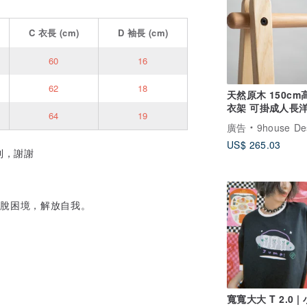
C
衣長
(cm)
D
袖長
(cm)
60
16
62
18
天然原木 150cm高 
衣架 可掛成人長洋裝、
64
19
長披風
廣告
9house Design / 
US$ 265.03
則，謝謝
掙脫困境，解放自我。
寬寬大大 T 2.0 |