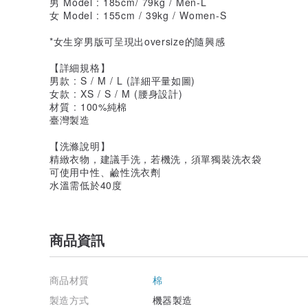
男 Model : 185cm/ 79kg / Men-L
女 Model : 155cm / 39kg / Women-S
*女生穿男版可呈現出oversize的隨興感
【詳細規格】
男款 : S / M / L (詳細平量如圖)
女款 : XS / S / M (腰身設計)
材質 : 100%純棉
臺灣製造
【洗滌說明】
精緻衣物，建議手洗，若機洗，須單獨裝洗衣袋
可使用中性、鹼性洗衣劑
水溫需低於40度
商品資訊
商品材質
棉
製造方式
機器製造