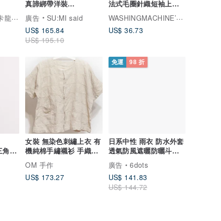
真諦綁帶洋裝
法式毛圈針織短袖上衣
_CLD034_鐵灰
T恤 // 粉紅色
Macaron TOE 馬卡龍腳趾
WASHINGMACHINE’s vacation
廣告
SU:MI said
US$ 165.84
US$ 36.73
US$ 195.10
免運
98 折
女裝 無染色刺繡上衣 有
日系中性 雨衣 防水外套
_三角函
機純棉手繡襯衫 手織布
透氣防風遮曬防曬斗篷
001_
短袖刺子繡-幾何學
啡(香港製)
OM 手作
廣告
6dots
US$ 173.27
US$ 141.83
US$ 144.72