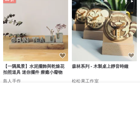
【一隅風景】水泥擺飾與乾燥花
森林系列 - 木製桌上靜音時鐘
拍照道具 迷你擺件 療癒小廢物
島人手作
松松果工作室
HK$ 44.1
HK$ 50.1
HK$ 228.0
放入購物車
加入收藏
了解品牌
88 折
88 折