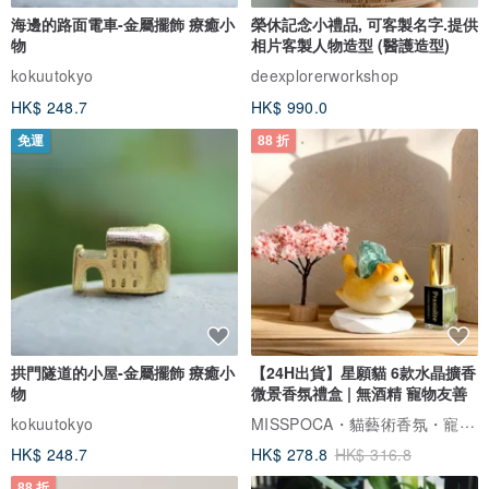
海邊的路面電車-金屬擺飾 療癒小
榮休記念小禮品, 可客製名字.提供
物
相片客製人物造型 (醫護造型)
kokuutokyo
deexplorerworkshop
HK$ 248.7
HK$ 990.0
免運
88 折
拱門隧道的小屋-金屬擺飾 療癒小
【24H出貨】星願貓 6款水晶擴香
物
微景香氛禮盒 | 無酒精 寵物友善
MISSPOCA・貓藝術香氛・寵物友善
kokuutokyo
HK$ 248.7
HK$ 278.8
HK$ 316.8
88 折