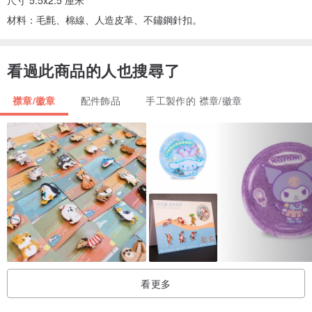
尺寸 5.5x2.5 厘米
材料：毛氈、棉線、人造皮革、不鏽鋼針扣。
看過此商品的人也搜尋了
襟章/徽章
配件飾品
手工製作的 襟章/徽章
看更多