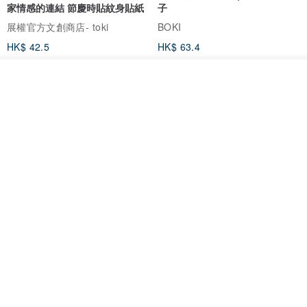
家情感的連結 節慶時貼紋身貼紙
子
展權官方文創商店- toki
BOKI
HK$ 42.5
HK$ 63.4
我要排隊
了解品牌
愛書人的閱讀書燈 閱讀小書燈禮
泡泡裡的世界5(日本和紙、 亮面
物學生文具英國 IF 文創進
PET)
英國IF文創官方旗艦店
仙女丸 Fairy Maru
HK$ 174.2
HK$ 99.7