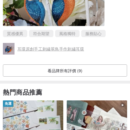
質感優異
符合期望
風格獨特
服務貼心
耳環原創手工刺繡翠鳥手作刺繡耳環
看品牌所有評價 (9)
熱門商品推薦
免運