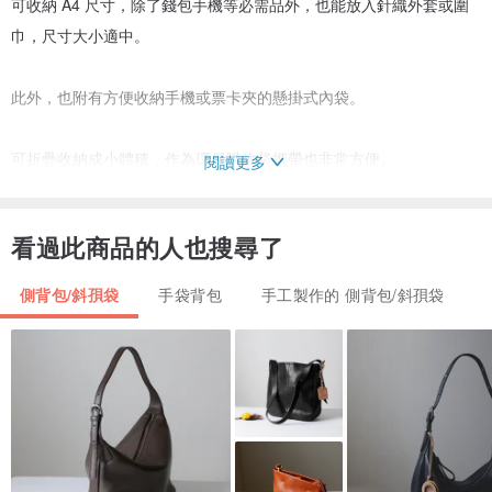
可收納 A4 尺寸，除了錢包手機等必需品外，也能放入針織外套或圍
巾，尺寸大小適中。
此外，也附有方便收納手機或票卡夾的懸掛式內袋。
可折疊收納成小體積，作為環保購物袋攜帶也非常方便。
閱讀更多
-----------------------------------------------------------
◾︎ 顏色：煙燻藍 (Smoke Blue)
看過此商品的人也搜尋了
◾︎ 材質：棉、上蠟繩
◾︎ 尺寸：約 直向40cm 橫向40cm 提把60cm
側背包/斜孭袋
手袋背包
手工製作的 側背包/斜孭袋
-----------------------------------------------------------
【關於水洗加工】
由於是在包包製作完成後才進行水洗加工，因此可能會產生獨特的垂
墜感、皺褶或歪斜。請將其視為產品的獨特風味。
此外，因顏色不同收縮率也有所差異，實際尺寸可能與標示尺寸產生
約 1〜2cm 的誤差。敬請見諒。