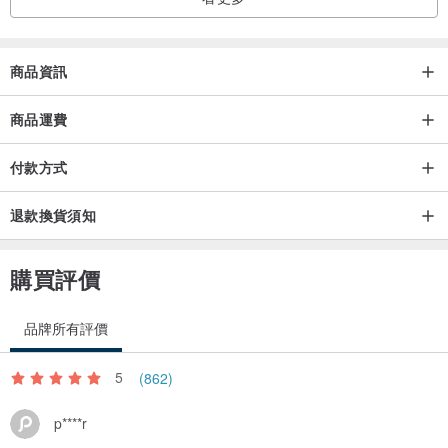
■ 若因包包破損導致內容物遺失、遭竊或損壞，恕不承擔任何責任。
■ 訂單成立後，恕不接受內容變更或取消。
商品資訊
■ 恕不接受因個人因素（如不喜歡、與想像不同）、或已使用過的商
商品運費
品退換貨。
付款方式
■ 若發現初期瑕疵，請於收到商品後 7 日內聯繫我們。若超過 7 日，
退款換貨須知
即使是初期瑕疵也可能無法提供維修或退換貨服務。
購買評價
如有任何疑問，歡迎隨時與我們聯繫。
品牌所有評價
5
(862)
p****r