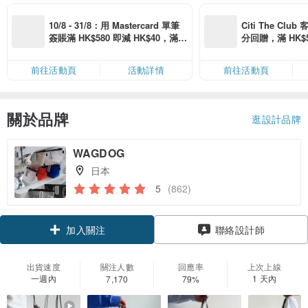
10/8 - 31/8：用 Mastercard 單筆
Citi The Club
簽賬滿 HK$580 即減 HK$40，滿 H
分回贈，滿 HK$580
K$2,500 即減 HK$300，星期五、
Coins（名額
六、日滿 HK$880 即減 HK$80（名
前往活動頁
活動詳情
前往活動頁
額有限，額滿即止，僅限「常用信
用卡」結帳）
關於品牌
逛設計品牌
WAGDOG
日本
5
(862)
領優惠券
聯絡設計師
加入關注
出貨速度
關注人數
回應率
上次上線
一週內
1 天內
7,170
79%