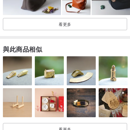
《購買時的注意事項》
看更多
■ 有褪色或移染（染色）的風險。請務必單獨手洗。不可使用洗衣機
清洗。
與此商品相似
■ 材質質感與手感可能因製作時期而異，敬請見諒。
■ 商品圖片僅供參考。顏色、配件等可能與實際商品略有不同。
■ 每件商品皆為精心手工製作，因此可能會有些微歪斜或誤差。此
外，規格可能會有些許變更。
■ 請避免裝入過重物品。這可能會導致繩子斷裂或包包破損。建議裝
入較輕的物品使用。
看更多