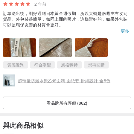
2 年前
訂單送出後，剛好遇到日本黃金週假期，所以大概是兩週左右收到
貨品。外包裝很簡單，如同上面的照片，這樣蠻好的，如果外包裝
可以是環保友善的材質會更好。
面紙套實品的質感優異、製作精良，拿在手上的感覺非常開心。
更多
其實是買來放生理用品的，大小剛好可以放一片，隨手就可以放進
衣服口袋，如果衣服剛好沒有口袋，也可以先掛在手腕上，不用像
以前一樣拿著生理包走進洗手間，總覺得有點尷尬…，推薦給有相
同顧慮跟需求的朋友。
很喜歡這個面紙套，謝謝設計師，會想要再回購～
質感優異
符合期望
風格獨特
想再回購
超輕量防潑水聚乙烯面料 面紙套 掛繩設計 全8色
看品牌所有評價 (862)
與此商品相似