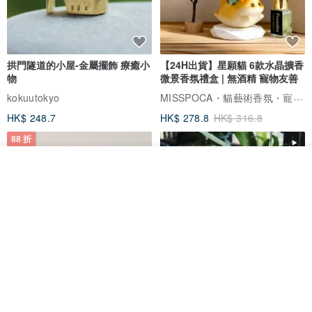
拱門隧道的小屋-金屬擺飾 療癒小
【24H出貨】星願貓 6款水晶擴香
物
微景香氛禮盒 | 無酒精 寵物友善
MISSPOCA・貓藝術香氛・寵物友善
kokuutokyo
HK$ 248.7
HK$ 278.8
HK$ 316.8
88 折
我要訂製
加入收藏
了解品牌
【一隅風景】水泥擺飾與乾燥花
森林系列 - 木製桌上靜音時鐘
拍照道具 迷你擺件 療癒小廢物