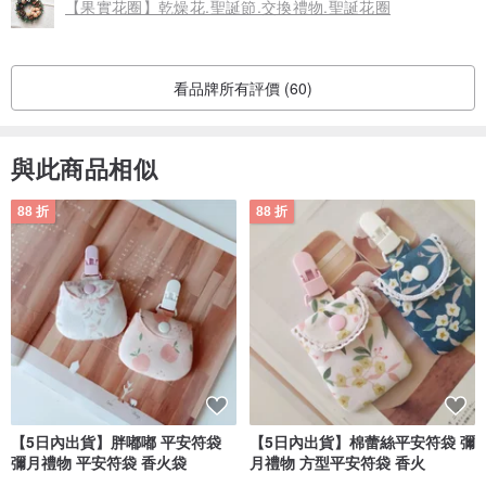
【果實花圈】乾燥花.聖誕節.交換禮物.聖誕花圈
看品牌所有評價 (60)
與此商品相似
88 折
88 折
【5日內出貨】胖嘟嘟 平安符袋
【5日內出貨】棉蕾絲平安符袋 彌
彌月禮物 平安符袋 香火袋
月禮物 方型平安符袋 香火