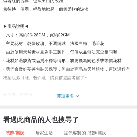
襯著紅的古典，也襯出白的淡雅
然後轉一個圈，輕盈地掀起一個個柔軟的波浪
▶產品說明◀
⁃ 尺寸：高約26-28CM，寬約22CM
- 主要花材：乾燥玫瑰、不凋繡球、法國白梅、毛筆花
⁃ 由於使用天然素材且為手工製作，每個成品無法完全相同喔
⁃ 花材如遇缺貨或品質不穩等情形，將更換為同色系或等價花材
⁃ 我們會做好妥善包裝與保護，但由於商品為天然植物，運送過程有
枝葉脫落可能。若介意，購買前還請考慮了~
▶保養小叮嚀◀
閱讀更多
- 乾燥花與永生花均由天然植物製成，如有隨時間褪色情形屬正常現
象，褪色與否及程度視花種而定。（可以觀察植物不同時期的美:）
看過此商品的人也搜尋了
⁃ 如欲持久保存，請放置於不潮濕、陽光不會直射的地方，通風處尤
佳，如此一般可保持一年以上。
裝飾/擺設
居家生活
提供客製的 裝飾/擺設