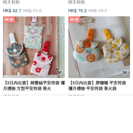
晴天鞋鞋
晴天鞋鞋
HK$ 62.7
HK$ 71.2
HK$ 70.2
HK$ 79.7
88 折
88 折
【5日內出貨】棉蕾絲平安符袋 彌
【5日內出貨】胖嘟嘟 平安符袋
月禮物 方型平安符袋 香火
彌月禮物 平安符袋 香火袋
晴天鞋鞋
晴天鞋鞋
我要排隊
HK$ 70.2
HK$ 79.7
HK$ 62.7
HK$ 71.2
了解品牌
88 折