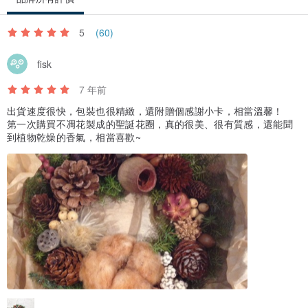
5
(60)
fisk
7 年前
出貨速度很快，包裝也很精緻，還附贈個感謝小卡，相當溫馨！
第一次購買不凋花製成的聖誕花圈，真的很美、很有質感，還能聞
到植物乾燥的香氣，相當喜歡~