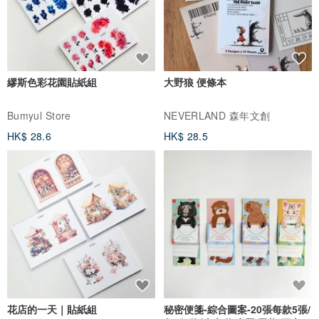
繆斯色彩花園貼紙組
大野狼 便條本
Bumyul Store
NEVERLAND 森年文創
HK$ 28.6
HK$ 28.5
花店的一天｜貼紙組
秘密便箋-綜合圖案-20張每款5張/