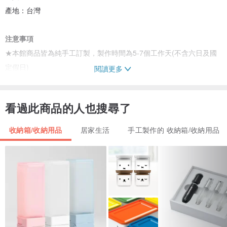
產地：台灣
注意事項
★本館商品皆為純手工訂製，製作時間為5-7個工作天(不含六日及國
定假日)
閱讀更多
★商品圖案會因剪裁的關係，不一定會和照片上的位置一模一樣唷
★布面上有些許小黑點是純天然的棉花籽，此為正常現象，非瑕疵唷
看過此商品的人也搜尋了
～
★因印章盒為手工製作，金屬部分在製作過程中難免會有小刮痕，屬
收納箱/收納用品
居家生活
手工製作的 收納箱/收納用品
於正常現象，若完美主義者，請自行斟酌再購買！
★如果想當補妝的化妝盒，可在備註留言跟我說，免費幫您加裝鏡
子。
---------------------------------------------------------------------------------
若想選自己喜歡的布料，請到客製化訂製一個屬於自己的印章盒
吧！！