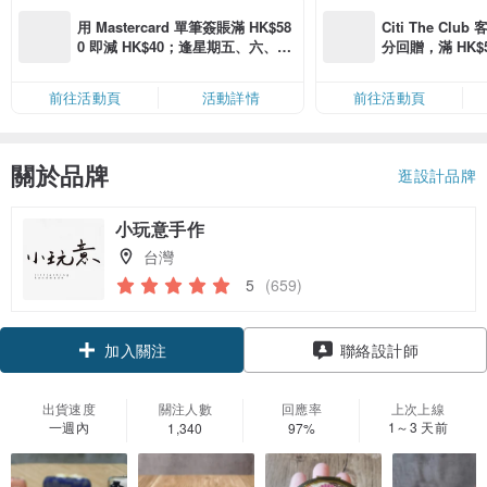
用 Mastercard 單筆簽賬滿 HK$58
Citi The Club
0 即減 HK$40；逢星期五、六、日
分回贈，滿 HK$580
滿 HK$880 即減 HK$80（名額有
Coins（名額
限，額滿即止，僅限「常用信用
前往活動頁
活動詳情
前往活動頁
卡」結帳）
關於品牌
逛設計品牌
小玩意手作
台灣
5
(659)
加入關注
聯絡設計師
出貨速度
關注人數
回應率
上次上線
一週內
1～3 天前
1,340
97%