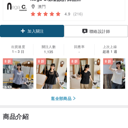
澳門
4.9
(216)
加入關注
聯絡設計師
出貨速度
關注人數
回應率
上次上線
1～3 日
超過 1 週
1,135
-
8 折
8 折
8 折
8 折
逛全部商品
商品介紹