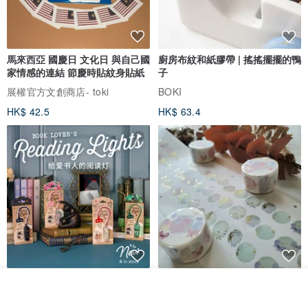
馬來西亞 國慶日 文化日 與自己國
廚房布紋和紙膠帶 | 搖搖擺擺的鴨
家情感的連結 節慶時貼紋身貼紙
子
展權官方文創商店- toki
BOKI
HK$ 42.5
HK$ 63.4
愛書人的閱讀書燈 閱讀小書燈禮
泡泡裡的世界5(日本和紙、 亮面
看其他商品
物學生文具英國 IF 文創進
PET)
了解品牌