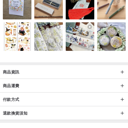
溫馨提示：
小店某些款式尺碼偏大一些，請各位美女先查看尺寸表，如有任何疑
問，請詢問客服後，再進行下單哦～謝謝!!
台灣客人請注意
：
商品資訊
為能更快將作品送至您的手中，本店將使用順豐快遞寄送～但寄送順
豐至台灣需要您提供身分證號及進行身份認證，未提供身分證字號之
商品運費
台灣客戶，本店將使用澳門郵政空運掛號寄出，寄件期會長達或超過
一個月哦～～
付款方式
退款換貨須知