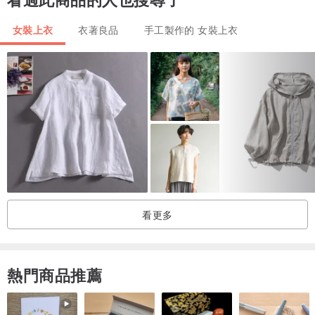
主理,
女裝上衣
衣著良品
手工製作的 女裝上衣
2012年8月於澳門開設女裝店舖, 除後開發了自家設計及製作的女裝
SHOP COLLECTION系列,系列中的每一件衣服都是由我們工作室團
隊製作的,每款的設計都是只作小量出品。
“The life you love, the love you live”,一直是NEGA C. 跟隨的創作宗
指。品牌以熱愛生活，不被年齡所規限的活潑女性為藍本。以休閒生
活作為主要概念，
融入街頭文化，音樂及藝術等原素，創做出復古中帶可愛淘氣的風
格。
看更多
熱門商品推薦