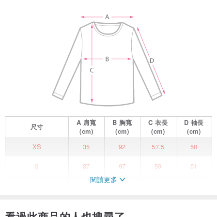
A
肩寬
B
胸寬
C
衣長
D
袖長
尺寸
(cm)
(cm)
(cm)
(cm)
XS
35
92
57.5
50
S
37
97
59
51
閱讀更多
M
39
101
60.5
52
★。關於NEGA C. 。★
看過此商品的人也搜尋了
NEGA C. Fashion成立於2011年, 由曾留學英國之服裝設計師徐雅婷