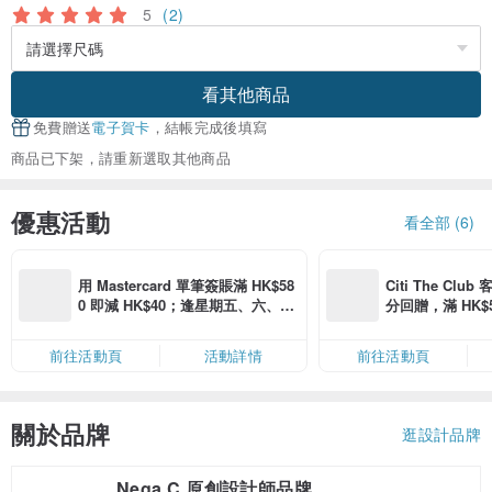
5
(2)
看其他商品
免費贈送
電子賀卡
，結帳完成後填寫
商品已下架，請重新選取其他商品
優惠活動
看全部 (6)
用 Mastercard 單筆簽賬滿 HK$58
Citi The Club
0 即減 HK$40；逢星期五、六、日
分回贈，滿 HK$580
滿 HK$880 即減 HK$80（名額有
Coins（名額
限，額滿即止，僅限「常用信用
前往活動頁
活動詳情
前往活動頁
卡」結帳）
關於品牌
逛設計品牌
Nega C.原創設計師品牌