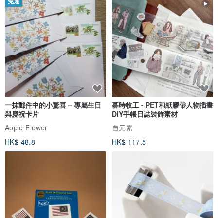
免運
一抹郵件中的小驚喜 – 專屬生日
暮時收工 - PET和紙膠帶人物插畫
與慶祝卡片
DIY手帳日誌裝飾素材
Apple Flower
自元素
HK$ 48.8
HK$ 117.5