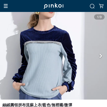
1/9
絲絨圓領拼布流蘇上衣/藍色/無裡襯/微彈