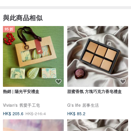
- 買方負責所有裝運後處理、包裹追蹤和程序。
與此商品相似
- 如果您不回覆並退回商品，您將負責運費和退貨費用。 （不接受取
95 折
消。）
-我們不支援運送到 APO 或 FPO。
・我們無法回答有關該產品適合什麼體型的問題。 請將該商品與實際
尺寸進行比較，以做出最終決定。
熱銷 | 陽光平安禮盒
甜蜜香氛 方塊巧克力香皂禮盒
Vivian's 舊愛手工皂
G's life 居事生活
HK$ 205.6
HK$ 216.4
HK$ 85.2