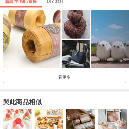
編織/羊毛氈/布藝
DIY 材料
・約 36 公分 x 約 157 公分 | 約 14.1 吋 x 約 61.8 吋 *請將此作為粗
略指南。
*請將此作為粗略指南。 / 請將其視為粗略指南。
*請注意，可能會有一些錯誤。 / 請承認一些錯誤。
■狀況■
看更多
有織物打滑、織物脫落、棉絮粘連等現象。
與此商品相似
有污垢和小孔。
邊緣沒有縫合，因此會散開。