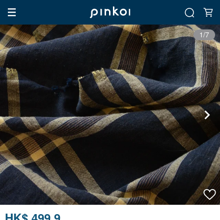
1/7
HK$ 499.9