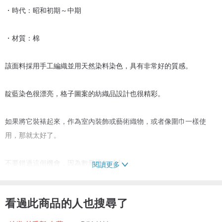
・時代：昭和初期～中期
・材質：棉
該面料採用手工編織並用天然染料染色，具有非常好的質感。
靛藍染色很漂亮，格子圖案的紡織品設計也很精彩。
如果將它裝裱起來，作為室內裝飾或藝術織物，或者像圍巾一樣使
用，那就太好了。
不要錯過這個機會，因為數量逐年減少。
閱讀更多
*由於會被壓縮運輸，因此可能會出現皺紋。感謝您事先的理解。
看過此商品的人也搜尋了
■尺寸/尺寸■