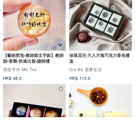
【藝術肥皂-教師節文字款】教師
珍珠花兒‧六入方塊巧克力香皂禮
節•客製•快速出貨•謝師禮
盒
我也手作 Me Too
G's life 居事生活
HK$ 48.2
HK$ 113.6
我要排隊
加入收藏
了解品牌