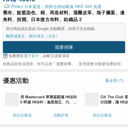
Pinkoi 日本直送 - 跨館合併結帳滿 HKD 490 免運
舊布、靛藍染色、棉、再造材料、蒲團皮革、格子圖案、邊
角料、拆開、日本復古布料、紡織品 2
部分商品資訊是由 Google 自動翻譯，內容不完全精確。
翻譯成英文
顯示原文（日文）
我要排隊
免費贈送
電子賀卡
，結帳完成後填寫
此商品目前沒現貨，你可以按「我要排隊」，當有貨會主動發信通知你
優惠活動
看全部 (7)
用 Mastercard 單筆簽賬滿 HK$58
Citi The Club
0 即減 HK$40；逢星期五、六、日
分回贈，滿 HK$580
滿 HK$880 即減 HK$80（名額有
Coins（名額
限，額滿即止，僅限「常用信用
前往活動頁
活動詳情
前往活動頁
卡」結帳）