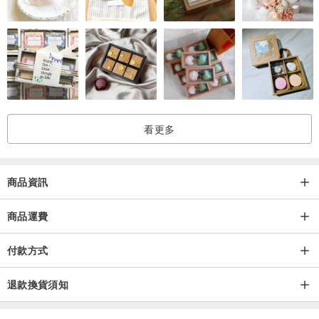
這是舊商品，如果您不明白這一點，請不要訂購。
*我們已經洗過兩次了。有一種舊物品特有的氣味。即使訂購後因洗滌
或穿著而造成商品損壞或異味，亦不予退款或換貨。請僅在您事先了
解這一點的情況下訂購。
看更多
有關難波商店的其他商品，請參閱以下連結。
↓↓↓↓↓↓↓↓↓↓↓
jp.pinkoi.com/store/nambashouten
商品資訊
■注意事項■
商品運費
付款方式
・僅用小口袋運送。 （小口袋可追蹤。由於不予賠償，如有遺失或污
損，我們將不予退款。請理解這一點後再下單。）
退款換貨須知
・似乎沒有提到竹莢魚造成的輕微污垢或損壞。 如果您除了解釋之外