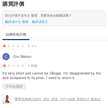
購買評價
還有任何疑問，請隨時詢問。
部分評價不是中文-繁體，需要為你自動翻譯嗎？
- 實際顏色可能會因顯示器環境而異。
翻譯成中文-繁體
翻譯成英文
・訂購商品後，恕不接受取消或退貨。
品牌所有評價
- 如果產生關稅，您將負責支付。
1
(1)
Cho Watson
- 交貨日期為大概日期。 由於當前的社會形勢，可能會出現嚴重延
誤。
1 年前
it's very short and cannot be Obiage, I'm disappointed by the
size compared to its price. I need to return it.
· 我們不會將商品標記為低於標價或將商品標記為「禮物」。美國和國
際政府法規禁止此類活動。
不符合期望
腰帶裝飾織品絲巾 緋紅 絞染 100%絲綢 易綁結之雅緻設計 散發高級質感的和風飾品 2
-週六、週日和公眾假期我們不出貨。