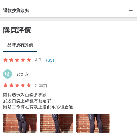
退款換貨須知
購買評價
品牌所有評價
．兩側無縫線圓筒織法打造舒適日常服
4.9
(35)
scottiy
2 年前
兩片藍迷彩口袋是亮點
屁股口袋上緣也有藍迷彩
雖是工作褲在剪裁上搭配襯衫也合適