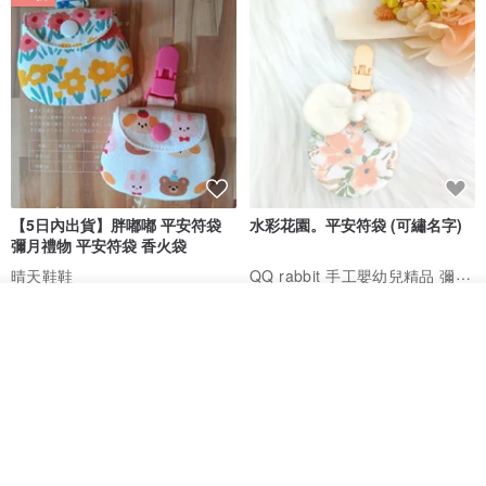
【5日內出貨】胖嘟嘟 平安符袋
水彩花園。平安符袋 (可繡名字)
彌月禮物 平安符袋 香火袋
QQ rabbit 手工嬰幼兒精品 彌月禮盒
晴天鞋鞋
HK$ 62.7
HK$ 71.2
HK$ 68.4
看其他商品
了解品牌
88 折
88 折