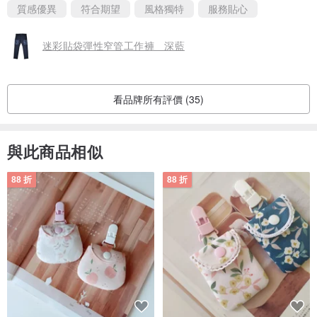
質感優異
符合期望
風格獨特
服務貼心
迷彩貼袋彈性窄管工作褲 深藍
看品牌所有評價 (35)
與此商品相似
88 折
88 折
．經典合身