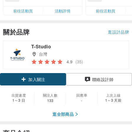
滿 HK$880 即減 HK$80（名額有
Coins（名額
限，額滿即止，僅限「常用信用
前往活動頁
活動詳情
前往活動頁
卡」結帳）
關於品牌
逛設計品牌
T-Studio
台灣
4.9
(35)
領優惠券
聯絡設計師
加入關注
出貨速度
關注人數
回應率
上次上線
1～3 日
1～3 天前
133
-
逛全部商品