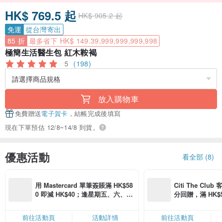
HK$ 769.5 起
HK$ 905.2 起
免運
從台灣寄出
85 折
最多省下 HK$ 149.39,999,999,999,998
極簡生活醫生包 紅木鞍褐
5
(198)
放入購物車
免費贈送
電子賀卡
，結帳完成後填寫
現在下單預估 12/8~14/8 到貨。
優惠活動
看全部 (8)
用 Mastercard 單筆簽賬滿 HK$58
Citi The Club
0 即減 HK$40；逢星期五、六、日
分回贈，滿 HK$580
滿 HK$880 即減 HK$80（名額有
Coins（名額
限，額滿即止，僅限「常用信用
前往活動頁
活動詳情
前往活動頁
卡」結帳）