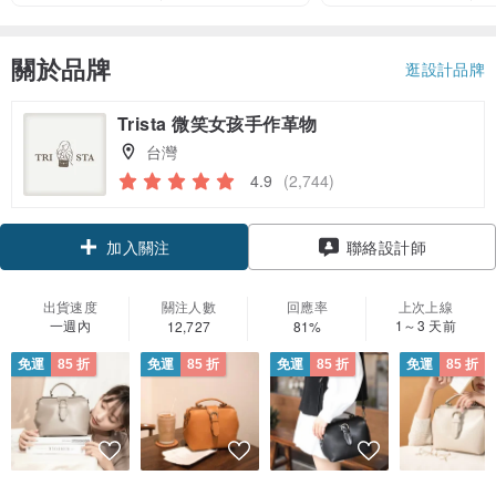
關於品牌
逛設計品牌
Trista 微笑女孩手作革物
台灣
4.9
(2,744)
加入關注
聯絡設計師
出貨速度
關注人數
回應率
上次上線
一週內
1～3 天前
12,727
81%
免運
85 折
免運
85 折
免運
85 折
免運
85 折