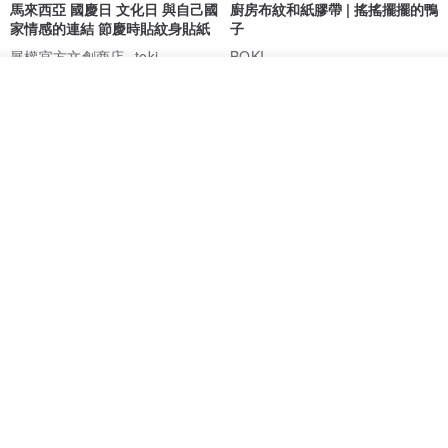
馬來西亞 國慶日 文化日 與自己國
廚房布紋和紙膠帶 | 搖搖擺擺的鴨
家情感的連結 節慶時貼紋身貼紙
子
展權官方文創商店- toki
BOKI
HK$ 42.5
HK$ 63.4
放入購物車
加入收藏
了解品牌
愛書人的閱讀書燈 閱讀小書燈禮
泡泡裡的世界5(日本和紙、 亮面
物學生文具英國 IF 文創進
PET)
英國IF文創官方旗艦店
仙女丸 Fairy Maru
HK$ 174.2
HK$ 99.7